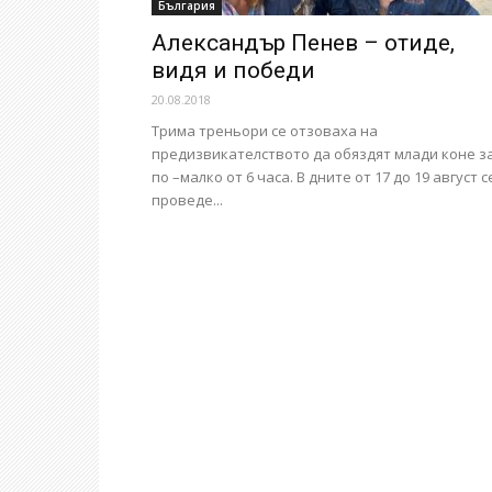
България
Александър Пенев – отиде,
видя и победи
20.08.2018
Трима треньори се отзоваха на
предизвикателството да обяздят млади коне з
по –малко от 6 часа. В дните от 17 до 19 август с
проведе...