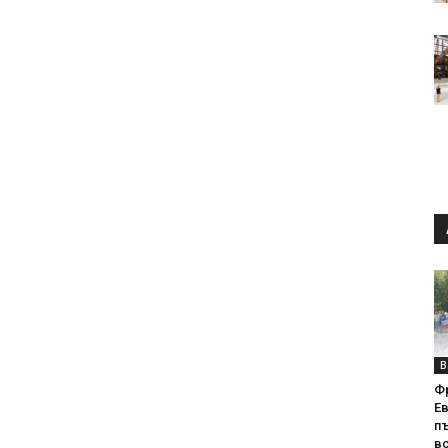
В
Ф
Е
п
вс