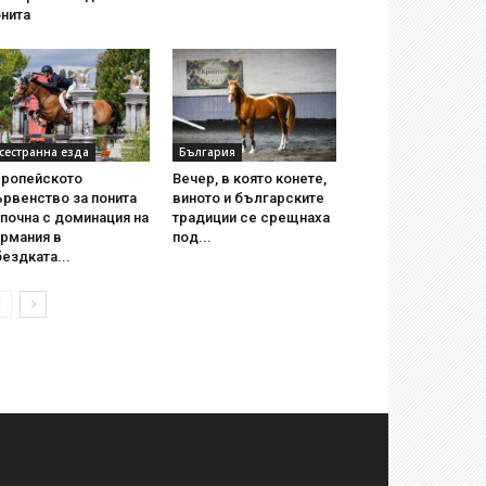
нита
сестранна езда
България
вропейското
Вечер, в която конете,
рвенство за понита
виното и българските
почна с доминация на
традиции се срещнаха
ермания в
под...
ездката...