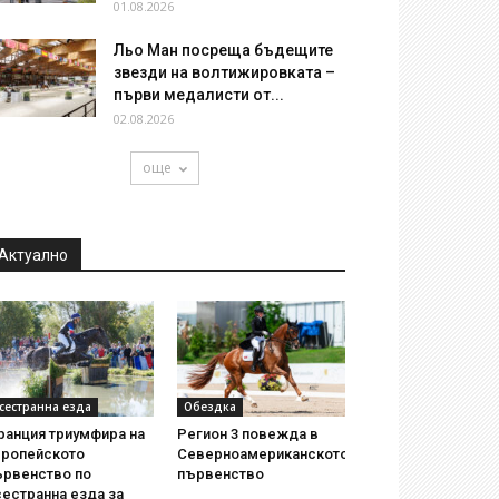
01.08.2026
Льо Ман посреща бъдещите
звезди на волтижировката –
първи медалисти от...
02.08.2026
още
Актуално
сестранна езда
Обездка
ранция триумфира на
Регион 3 повежда в
вропейското
Северноамериканското
ървенство по
първенство
естранна езда за