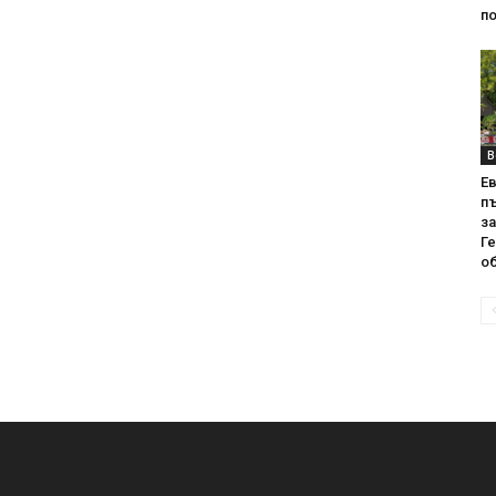
по
В
Е
пъ
за
Г
об