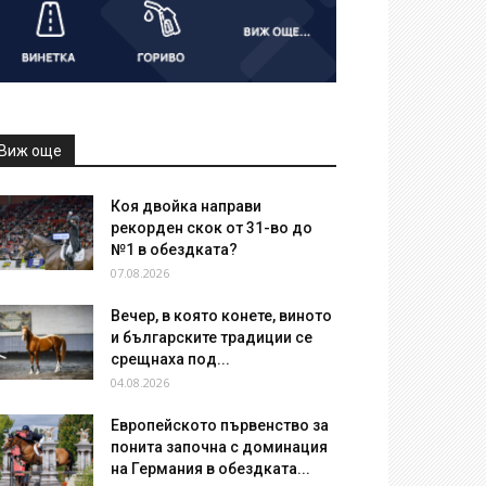
Виж още
Коя двойка направи
рекорден скок от 31-во до
№1 в обездката?
07.08.2026
Вечер, в която конете, виното
и българските традиции се
срещнаха под...
04.08.2026
Европейското първенство за
понита започна с доминация
на Германия в обездката...