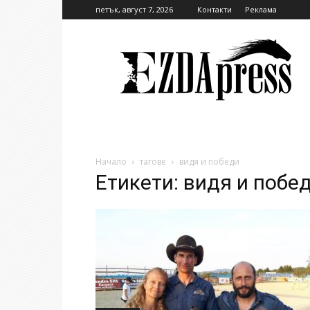
петък, август 7, 2026
Контакти
Реклама
EzdaPress
Начало
тагове
видя и победи
Етикети: видя и побе