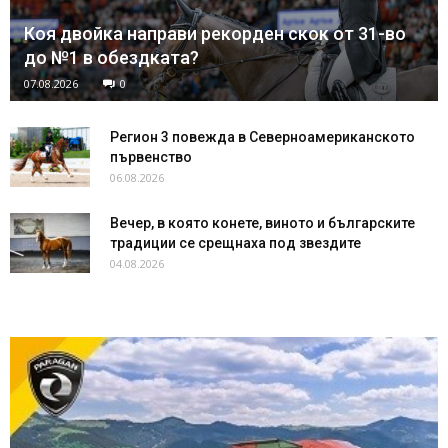
Коя двойка направи рекорден скок от 31-во
до №1 в обездката?
07.08.2026
0
Регион 3 повежда в Северноамериканското
първенство
06.08.2026
Вечер, в която конете, виното и българските
традиции се срещнаха под звездите
04.08.2026