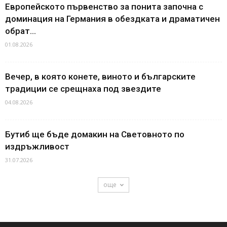
Европейското първенство за понита започна с
доминация на Германия в обездката и драматичен
обрат...
01.08.2026
Вечер, в която конете, виното и българските
традиции се срещнаха под звездите
04.08.2026
Бутиб ще бъде домакин на Световното по
издръжливост
31.07.2026
още