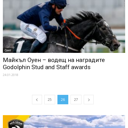
Свят
Майкъл Оуен – водещ на наградите
Godolphin Stud and Staff awards
24.01.2018
25
26
27