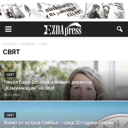
Начало
Новини
Свят
СВЯТ
СВЯТ
Никол Баро-Естопей е новият директор
„Комуникации“ на ФЕИ
30.07.2026
СВЯТ
Конят от остров Сейбъл – след 20 години отново