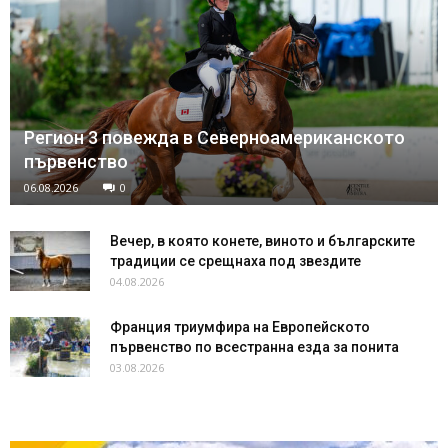
Регион 3 повежда в Северноамериканското
първенство
06.08.2026
0
Вечер, в която конете, виното и българските
традиции се срещнаха под звездите
04.08.2026
Франция триумфира на Европейското
първенство по всестранна езда за понита
03.08.2026