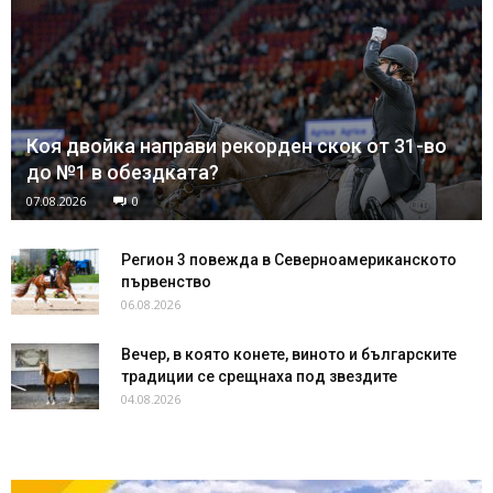
Коя двойка направи рекорден скок от 31-во
до №1 в обездката?
07.08.2026
0
Регион 3 повежда в Северноамериканското
първенство
06.08.2026
Вечер, в която конете, виното и българските
традиции се срещнаха под звездите
04.08.2026