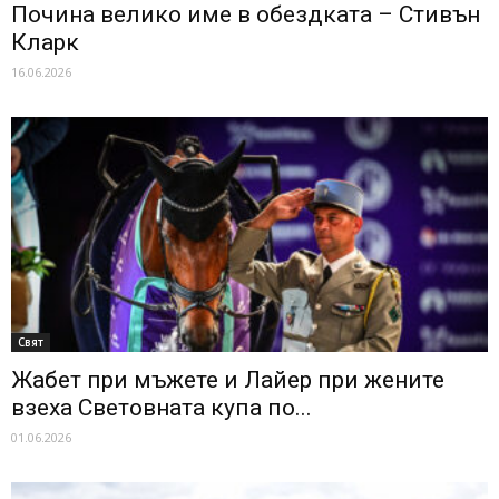
Почина велико име в обездката – Стивън
Кларк
16.06.2026
Свят
Жабет при мъжете и Лайер при жените
взеха Световната купа по...
01.06.2026