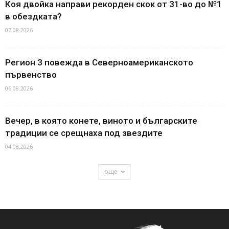
Коя двойка направи рекорден скок от 31-во до №1
в обездката?
07.08.2026
Регион 3 повежда в Северноамериканското
първенство
06.08.2026
Вечер, в която конете, виното и българските
традиции се срещнаха под звездите
04.08.2026
още