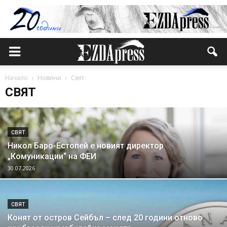
Начало
Новини
Свят
СВЯТ
СВЯТ
Никол Баро-Естопей е новият директор
„Комуникации“ на ФЕИ
30.07.2026
СВЯТ
Конят от остров Сейбъл – след 20 години отново