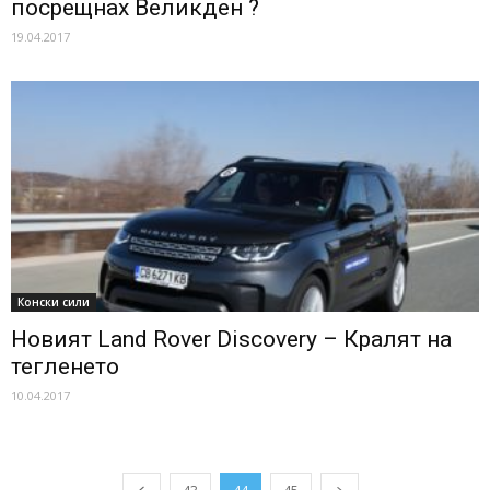
посрещнах Великден ?
19.04.2017
Конски сили
Новият Land Rover Discovery – Кралят на
тегленето
10.04.2017