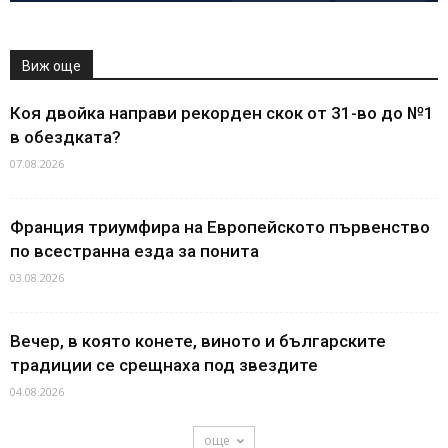
Виж още
Коя двойка направи рекорден скок от 31-во до №1
в обездката?
07.08.2026
Франция триумфира на Европейското първенство
по всестранна езда за понита
03.08.2026
Вечер, в която конете, виното и българските
традиции се срещнаха под звездите
04.08.2026
още