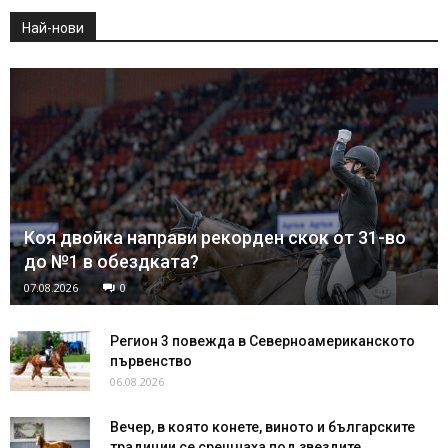
Най-нови
Коя двойка направи рекорден скок от 31-во
до №1 в обездката?
07.08.2026
0
Регион 3 повежда в Северноамериканското
първенство
06.08.2026
Вечер, в която конете, виното и българските
традиции се срещнаха под звездите