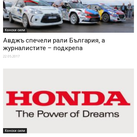
Конски сили
Авджъ спечели рали България, а
журналистите – подкрепа
22.05.2017
Конски сили