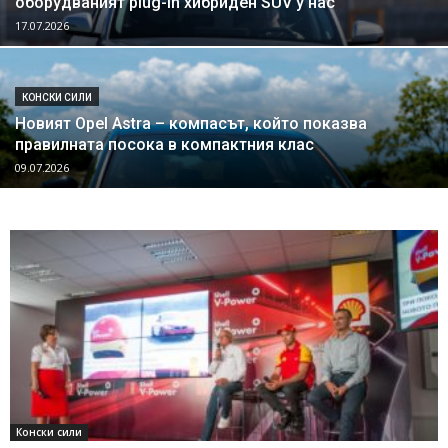
оборудваният plug-in хибриден SUV у нас
17.07.2026
КОНСКИ СИЛИ
Новият Opel Astra – компасът, който показва
правилната посока в компактния клас
09.07.2026
Конски сили