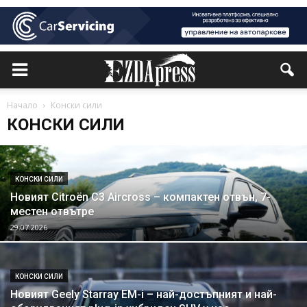
Начало
Конски сили
КОНСКИ СИЛИ
КОНСКИ СИЛИ
Новият Citroën C3 Aircross – компактен отвън, 7-
местен отвътре
29.07.2026
КОНСКИ СИЛИ
Новият Geely Starray EM-i – най-достъпният и най-