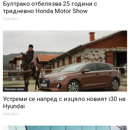
Бултрако отбелязва 25 години с
тридневно Honda Motor Show
12.05.2017
Конски сили
Устреми се напред с изцяло новият i30 на
Hyundai
04.05.2017