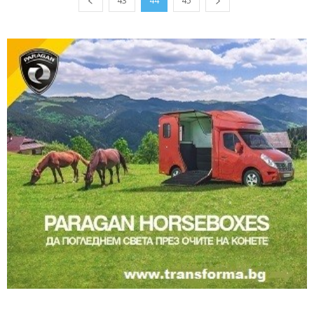
43
44
45