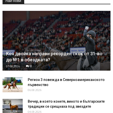
Най-нови
Коя двойка направи рекорден скок от 31-во
до №1 в обездката?
07.08.2026
0
Регион 3 повежда в Северноамериканското
първенство
06.08.2026
Вечер, в която конете, виното и българските
традиции се срещнаха под звездите
04.08.2026