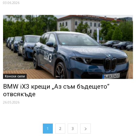
03.06.2026
Конски сили
BMW iX3 крещи „Аз съм бъдещето“
отвсякъде
26.05.2026
1
2
3