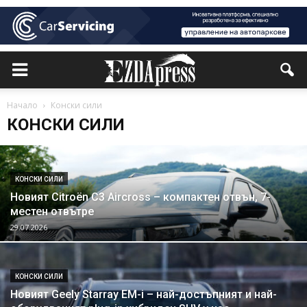
Начало
Конски сили
КОНСКИ СИЛИ
КОНСКИ СИЛИ
Новият Citroën C3 Aircross – компактен отвън, 7-
местен отвътре
29.07.2026
КОНСКИ СИЛИ
Новият Geely Starray EM-i – най-достъпният и най-