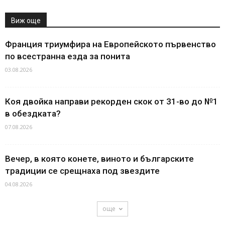
Виж още
Франция триумфира на Европейското първенство
по всестранна езда за понита
03.08.2026
Коя двойка направи рекорден скок от 31-во до №1
в обездката?
07.08.2026
Вечер, в която конете, виното и българските
традиции се срещнаха под звездите
04.08.2026
още