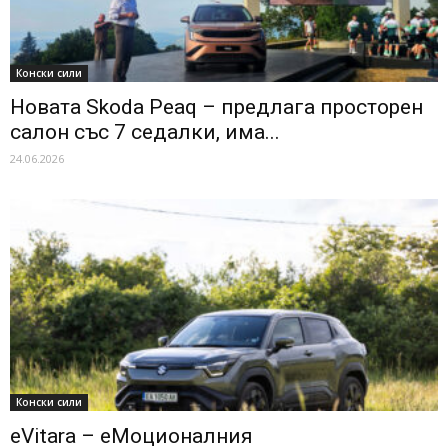
Конски сили
Новата Skoda Peaq – предлага просторен
салон със 7 седалки, има...
24.06.2026
Конски сили
eVitara – еМоционалния