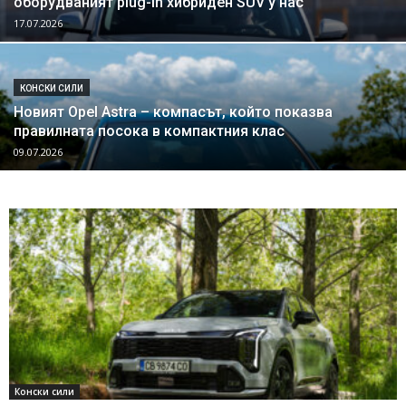
оборудваният plug-in хибриден SUV у нас
17.07.2026
КОНСКИ СИЛИ
Новият Opel Astra – компасът, който показва
правилната посока в компактния клас
09.07.2026
Конски сили