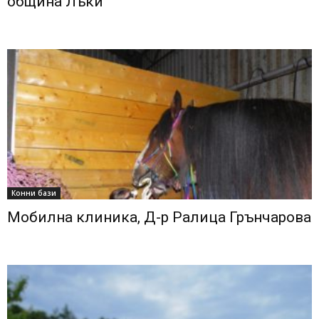
община Лъки
Конни бази
Мобилна клиника, Д-р Ралица Грънчарова