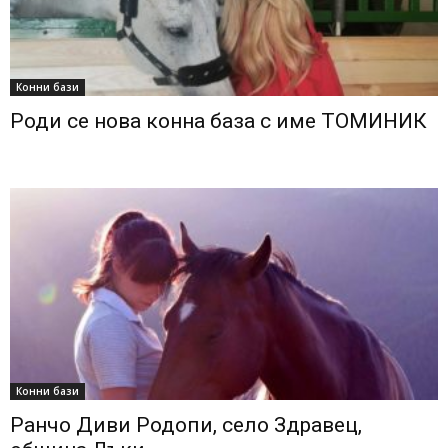
Конни бази
Роди се нова конна база с име ТОМИНИК
Конни бази
Ранчо Диви Родопи, село Здравец,