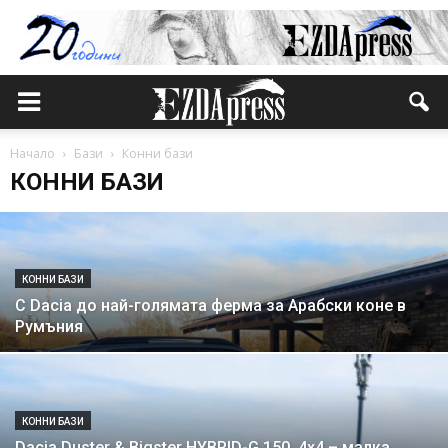
Начало
Бази
Конни бази
КОННИ БАЗИ
КОННИ БАЗИ
С Dacia до най-голямата ферма за Арабски коне в
Румъния
КОННИ БАЗИ
Dacia Duster & Bigster HYBRID-G 150, 4х4 – малка