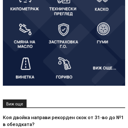
Виж още
Коя двойка направи рекорден скок от 31-во до №1
в обездката?