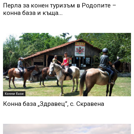
Перла за конен туризъм в Родопите –
конна база и къща...
Конни бази
Конна база „Здравец”, с. Скравена