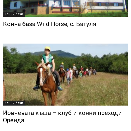
Конни бази
Конна база Wild Horse, с. Батуля
Конни бази
Йовчевата къща – клуб и конни преходи
Оренда