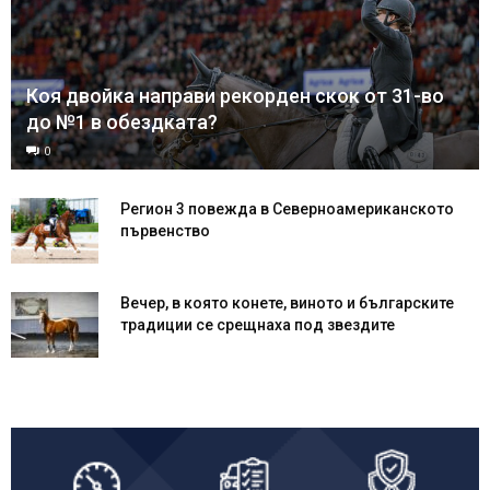
Коя двойка направи рекорден скок от 31-во
до №1 в обездката?
0
Регион 3 повежда в Северноамериканското
първенство
Вечер, в която конете, виното и българските
традиции се срещнаха под звездите