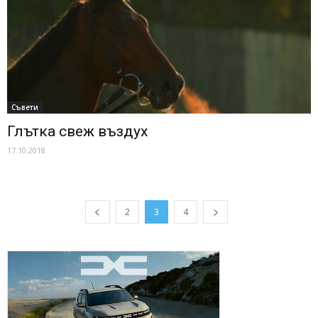
Съвети
Глътка свеж въздух
17.10.2018
2
3
4