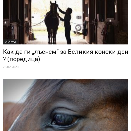
Съвети
Как да ги „лъснем“ за Великия конски ден
? (поредица)
25.02.2020