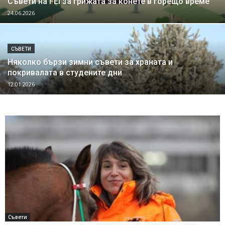
Съвети на FEI за грижата за конете в горещо време
24.06.2026
СЪВЕТИ
Няколко бързи зимни съвети за храната и
покривалата в студените дни
12.01.2026
Съвети