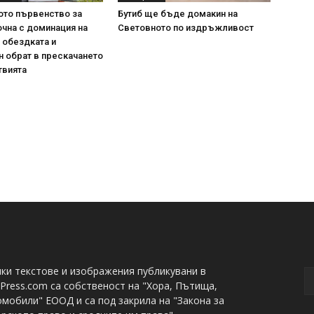
ото първенство за
Бутиб ще бъде домакин на
очна с доминация на
Световното по издръжливост
 обездката и
 обрат в прескачането
твията
ки текстове и изображения публикувани в
Press.com са собственост на "Хора, Пътища,
мобили" ЕООД и са под закрила на "Закона за