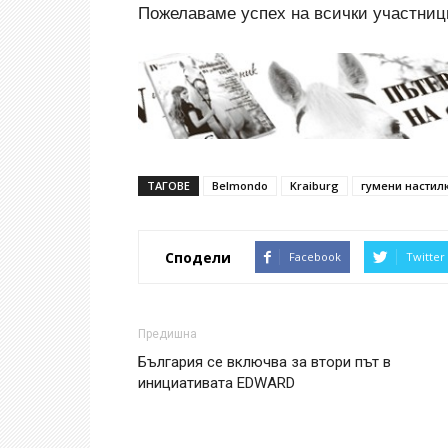
Пожелаваме успех на всички участници
ТАГОВЕ
Belmondo
Kraiburg
гумени настил
Сподели
Facebook
Twitter
Предишна
България се включва за втори път в
инициативата EDWARD