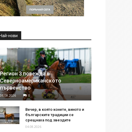
Най-нови
Регион 3 повежда в
Северноамериканското
първенство
06.08.2026
0
Вечер, в която конете, виното и
българските традиции се
срещнаха под звездите
04.08.2026