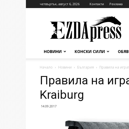
четвъртък, август 6, 2026
Контакти
Реклама
EzdaPress
НОВИНИ
КОНСКИ СИЛИ
ОБЯ
Начало
Новини
България
Правила на играт
Правила на игра
Kraiburg
14.09.2017