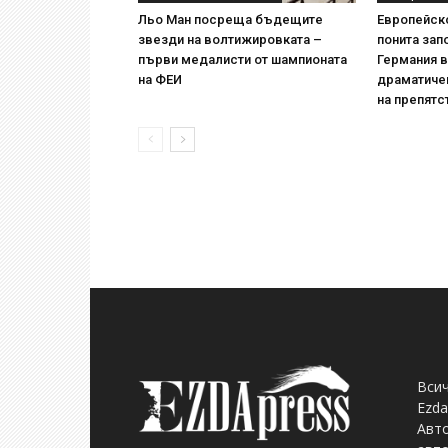
Льо Ман посреща бъдещите
Европейск
звезди на волтижировката –
понита зап
първи медалисти от шампионата
Германия в
на ФЕИ
драматичен
на препятс
Всич
Ezda
Авто