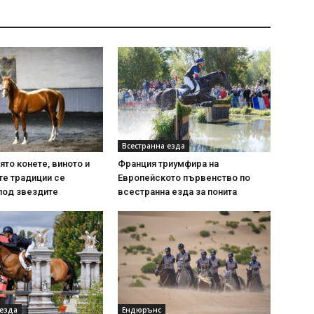
Всестранна езда
ято конете, виното и
Франция триумфира на
те традиции се
Европейското първенство по
под звездите
всестранна езда за понита
 езда
Ендюрънс