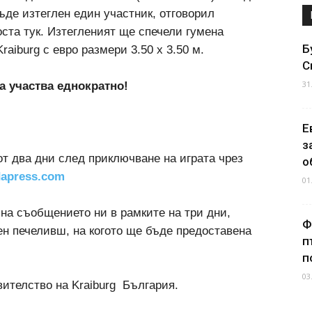
ъде изтеглен един участник, отговорил
оста тук. Изтегленият ще спечели гумена
Б
raiburg с евро размери 3.50 x 3.50 м.
С
31
а участва еднократно!
Е
з
т два дни след приключване на играта чрез
о
apress.com
01
 на съобщението ни в рамките на три дни,
Ф
н печеливш, на когото ще бъде предоставена
п
п
03
ителство на Kraiburg България.