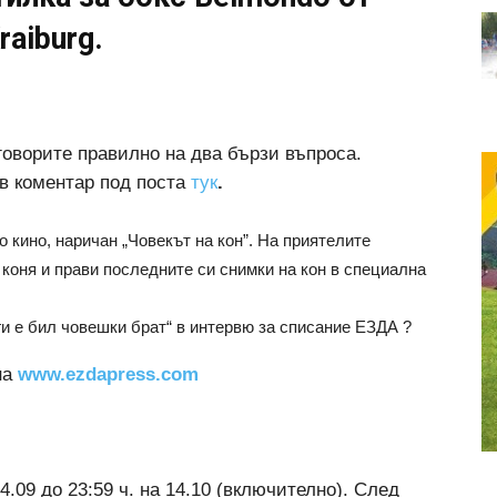
raiburg.
говорите правилно на два бързи въпроса.
в коментар под поста
тук
.
о кино, наричан „Човекът на кон”. На приятелите
т коня и прави последните си снимки на кон в специална
ги е бил човешки брат“ в интервю за списание ЕЗДА ?
на
www.ezdapress.com
4.09 до 23:59 ч. на 14.10 (включително). След