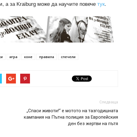
, а за Kraiburg може да научите повече
тук
.
ки
игра
коне
правила
спечели
Следваща
„Спаси животи!“ е мотото на тазгодишната
кампания на Пътна полиция за Европейския
ден без жертви на пътя