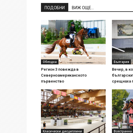
ПОДОБНИ
ВИЖ ОЩЕ...
Обездка
България
Регион 3 повежда в
Вечер, в ко
Северноамериканското
български
първенство
срещнаха 
Класически дисциплини
Всестранна