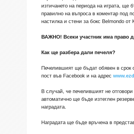
изтичането на периода на играта, ще б
правилно на въпроса в коментар под п
настилка и стени за бокс Belmondo от K
ВАЖНО! Всеки участник има право д
Как ще разбера дали печеля?
Печелившият ще бъдат обявен в срок о
пост във Facebook и на адрес
www.еzd
В случай, че печелившият не отговори
автоматично ще бъде изтеглен резерве
наградата.
Наградата ще бъде връчена в представ