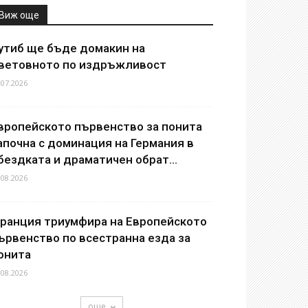
Виж още
утиб ще бъде домакин на
ветовното по издръжливост
.07.2026
вропейското първенство за понита
апочна с доминация на Германия в
бездката и драматичен обрат...
.08.2026
ранция триумфира на Европейското
ървенство по всестранна езда за
онита
.08.2026
още