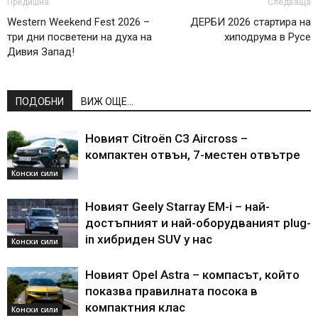
Предишна
Следваща
Western Weekend Fest 2026 –
ДЕРБИ 2026 стартира на
три дни посветени на духа на
хиподрума в Русе
Дивия Запад!
ПОДОБНИ
ВИЖ ОЩЕ...
Новият Citroën C3 Aircross –
компактен отвън, 7-местен отвътре
Конски сили
Новият Geely Starray EM-i – най-
достъпният и най-оборудваният plug-
in хибриден SUV у нас
Конски сили
Новият Opel Astra – компасът, който
показва правилната посока в
компактния клас
Конски сили