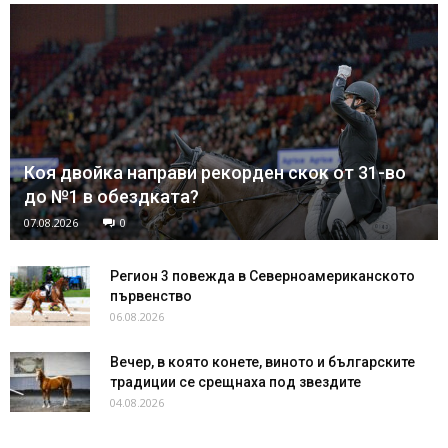
Коя двойка направи рекорден скок от 31-во
до №1 в обездката?
07.08.2026
0
Регион 3 повежда в Северноамериканското
първенство
06.08.2026
Вечер, в която конете, виното и българските
традиции се срещнаха под звездите
04.08.2026