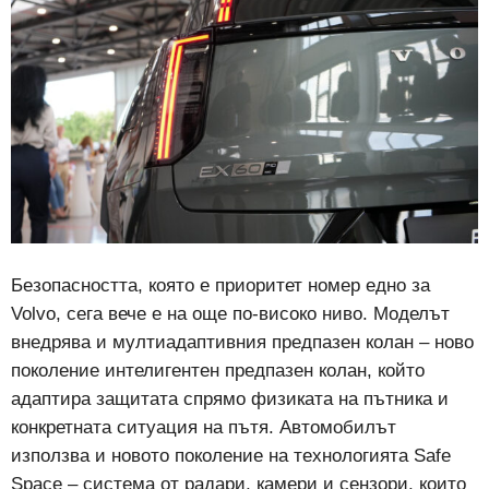
Безопасността, която е приоритет номер едно за
Volvo, сега вече е на още по-високо ниво. Моделът
внедрява и мултиадаптивния предпазен колан – ново
поколение интелигентен предпазен колан, който
адаптира защитата спрямо физиката на пътника и
конкретната ситуация на пътя. Автомобилът
използва и новото поколение на технологията Safe
Space – система от радари, камери и сензори, които