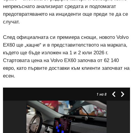
непрекъснато анализират средата и подпомагат
предотвратяването на инциденти още преди те да се
случат.
След официалната си премиера снощи, новото Volvo
EX60 ще „кацне“ и в представителството на марката,
където ще бъде изложен на 1 и 2 юли 2026 г.
Стартовата цена на Volvo EX60 започва от 62 140
евро, като първите доставки към клиенти започват на
есен.
1
на 8