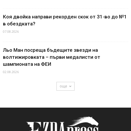
Коя двойка направи рекорден скок от 31-во до №1
в обездката?
07.08.2026
Льо Ман посреща бъдещите звезди на
волтижировката – първи медалисти от
шампионата на ФЕИ
02.08.2026
още