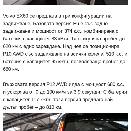
Volvo EX60 се предлага в три конфигурации на
задвижване. Базовата версия P6 е със задно
задвижване и мощност от 374 к.с., комбинирана с
батерия с капацитет 83 кВтч. Тя осигурява пробег до
620 км с едно зареждане. Над нея се позиционира
P10 AWD със задвижване на всички колела, 510 к.с. и
батерия с капацитет 95 кВтч, позволяваща пробег до
660 км.
Върховата версия P12 AWD идва с мощност 680 к.с.
и ускорява от 0 до 100 км/ч за 3,9 секунди. С батерия
с капацитет 117 кВтч, тази версия предлага най-
дълъг пробег – до 810 км.