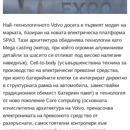
Най-технологичното Volvo досега е първият модел на
марката, базиран на новата електрическа платформа
SPA3. Тази архитектура обединява технологии като
Mega casting (метод, при който огромни алуминиеви
детайли за шасито се отливат под високо налягане
наведнъж), Cell-to-body (усъвършенствана техника за
производство на електрически превозни средства,
при която батерийните клетки се интегрират директно
в структурната рамка на автомобила, замествайки
традиционния обемист батериен пакет) и технология
от ново поколение Core computing (основната
изчислителна архитектура на Volvo, пренасочва
електрониката на превозното средство от
разпръснати, самостоятелни контролери към