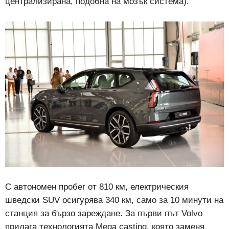
централизирана, подобна на мозък система).
С автономен пробег от 810 км, електрическия
шведски SUV осигурява 340 км, само за 10 минути на
станция за бързо зареждане. За първи път Volvo
прилага технологията Mega casting, която заменя