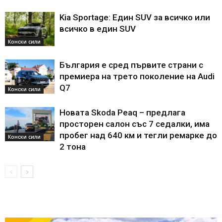
Kia Sportage: Един SUV за всичко или
всичко в един SUV
Конски сили
България е сред първите страни с
премиера на трето поколение на Audi
Q7
Конски сили
Новата Skoda Peaq – предлага
просторен салон със 7 седалки, има
пробег над 640 км и тегли ремарке до
Конски сили
2 тона