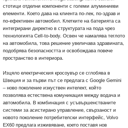
стотици отделни компоненти с големи алуминиеви
елементи. Което дава на клиента по-лек, по-здрав и
по-ефективен автомобил. Клетките на батерията са
интегрирани директно в структурата на пода чрез
технологията Cell-to-body. Освен че намалява теглото
на автомобила, това решение увеличава здравината,
подобрява безопасността и освобождава повече
пространство в интериора.
Изцяло електрическия кросоувър се сглобява в
Швеция и за първи път се предлага с Google Gemini
– ново поколение изкуствен интелект, който
позволява естествена комуникация между водача и
автомобила. В комбинация с усъвършенстваните
системи за асистирано управление, свързаност и
новото поколение потребителски интерфейс, Volvo
EX60 предлага изживяване, което поставя нов