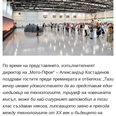
По време на представянето, изпълнителният
директор на „Мото-Пфое“ – Александър Костадинов
поздрави гостите преди премиерата и отбеляза:
„Тази
вечер имаме удоволствието да ви представим един
шедьовър на технологиите, триумф на човешката
мисъл, може би най-сигурният автомобил в този
клас създаван някога, липсващото звено в прехода
между технологиите от ХХ век и бъдещето на