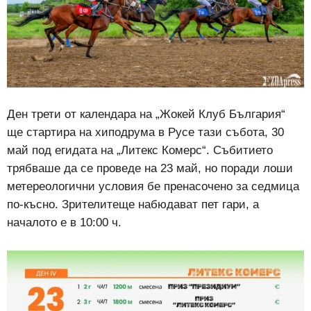
Ден трети от календара на „Жокей Клуб България“
ще стартира на хиподрума в Русе тази събота, 30
май под егидата на
„Литекс Комерс“. Събитието
трябваше да се проведе на 23 май, но поради лоши
метереологични условия бе пренасочено за седмица
по-късно. Зрителитеще набюдават пет гари, а
началото е в 10:00 ч.