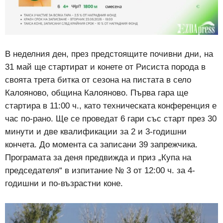
В неделния ден, през предстоящите почивни дни, на
31 май ще стартират и конете от Рисиста порода в
своята трета битка от сезона на пистата в село
Калояново, община Калояново. Първа гара ще
стартира в 11:00 ч., като техническата конференция е
час по-рано. Ще се проведат 6 гари със старт през 30
минути и две квалификации за 2 и 3-годишни
кончета. До момента са записани 39 запрежчика.
Програмата за деня предвижда и приз „Купа на
председателя“ в изпитание № 3 от 12:00 ч. за 4-
годишни и по-възрастни коне.