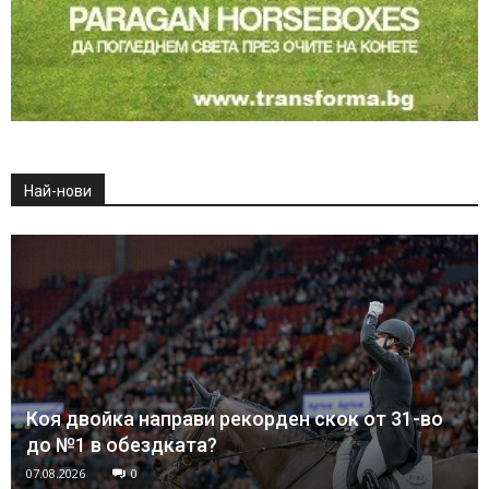
Най-нови
Коя двойка направи рекорден скок от 31-во
до №1 в обездката?
07.08.2026
0