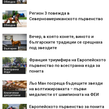
Обездка
Регион 3 повежда в
Северноамериканското първенство
Обездка
Вечер, в която конете, виното и
българските традиции се срещнаха
под звездите
България
Франция триумфира на Европейското
първенство по всестранна езда за
Всестранна
понита
езда
Льо Ман посреща бъдещите звезди
на волтижировката – първи
Класически
медалисти от шампионата на ФЕИ
дисциплини
Европейското първенство за понита