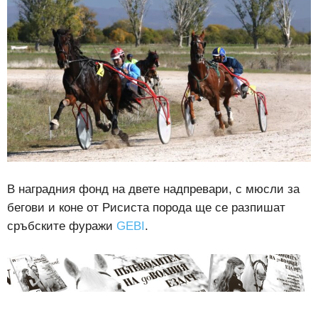
В наградния фонд на двете надпревари, с мюсли за
бегови и коне от Рисиста порода ще се разпишат
сръбските фуражи
GEBI
.