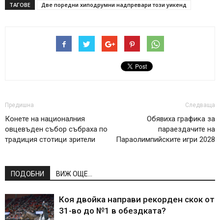
ТАГОВЕ
Две поредни хиподрумни надпревари този уикенд
Предишна
Следваща
Конете на националния
Обявиха графика за
овцевъден събор събраха по
параездачите на
традиция стотици зрители
Параолимпийските игри 2028
ПОДОБНИ
ВИЖ ОЩЕ...
Коя двойка направи рекорден скок от
31-во до №1 в обездката?