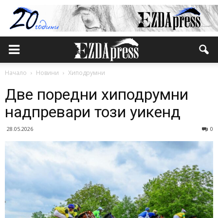
Начало
Новини
Хиподрумни
Две поредни хиподрумни
надпревари този уикенд
28.05.2026
0