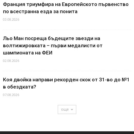
Франция триумфира на Европейското първенство
по всестранна езда за понита
03.08.2026
Льо Ман посреща бъдещите звезди на
волтижировката – първи медалисти от
шампионата на ФЕИ
02.08.2026
Коя двойка направи рекорден скок от 31-во до №1
в обездката?
07.08.2026
още