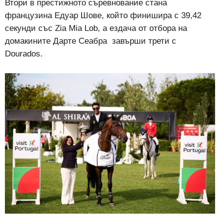
Втори в престижното съревнование стана
французина Едуар Шове, който финишира с 39,42
секунди със Zia Mia Lob, а ездача от отбора на
домакините Дарте Сеабра
завърши трети с
Dourados.