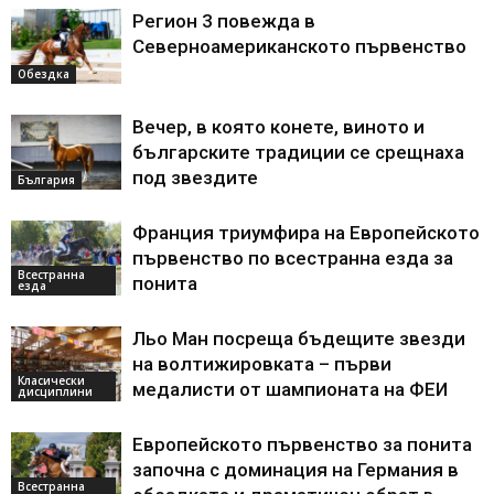
Регион 3 повежда в
Северноамериканското първенство
Обездка
Вечер, в която конете, виното и
българските традиции се срещнаха
под звездите
България
Франция триумфира на Европейското
първенство по всестранна езда за
Всестранна
понита
езда
Льо Ман посреща бъдещите звезди
на волтижировката – първи
Класически
медалисти от шампионата на ФЕИ
дисциплини
Европейското първенство за понита
започна с доминация на Германия в
Всестранна