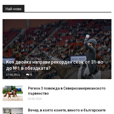
Най-нови
Коя двойка направи рекорден скок от 31-во
до №1 в обездката?
07.08.2026
0
Регион 3 повежда в Северноамериканското
първенство
06.08.2026
Вечер, в която конете, виното и българските