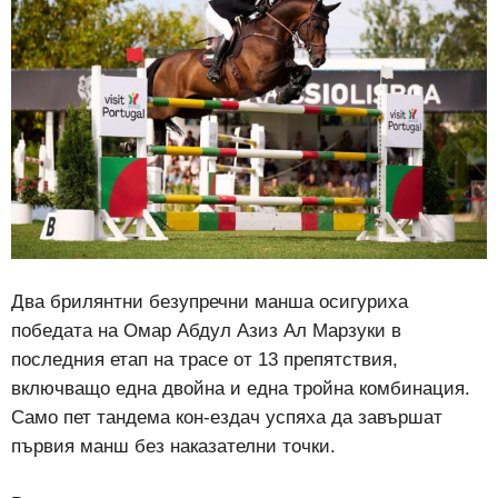
Два брилянтни безупречни манша осигуриха
победата на Омар Абдул Азиз Ал Марзуки в
последния етап на трасе от 13 препятствия,
включващо една двойна и една тройна комбинация.
Само пет тандема кон-ездач успяха да завършат
първия манш без наказателни точки.