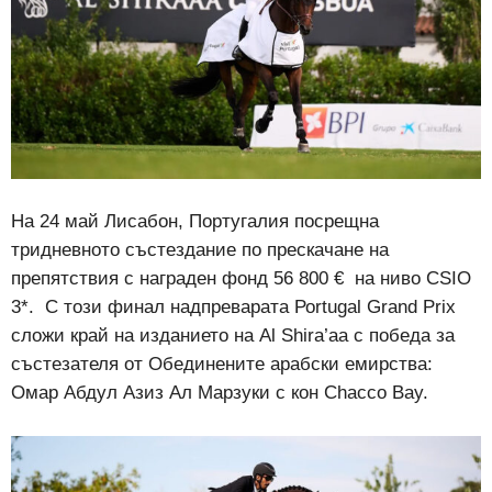
На 24 май Лисабон, Португалия посрещна
тридневното състездание по прескачане на
препятствия с награден фонд 56 800 €
на ниво CSIO
3*.
С този финал надпреварата Роrtugal Grand Prix
сложи край на изданието на Al Shira’aa
с победа за
състезателя от Обединените арабски емирства:
Омар Абдул Азиз Ал Марзуки с кон Chacco Bay.