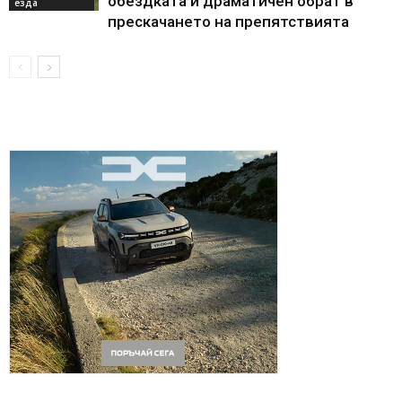
обездката и драматичен обрат в
езда
прескачането на препятствията