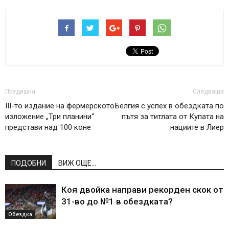
Предишна
Следваща
III-то издание на фермерското
Белгия с успех в обездката по
изложение „Три планини“
пътя за титлата от Купата на
представи над 100 коне
нациите в Лиер
ПОДОБНИ
ВИЖ ОЩЕ...
Коя двойка направи рекорден скок от
31-во до №1 в обездката?
Обездка