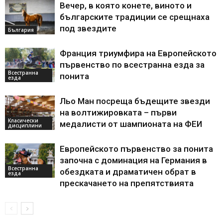
Вечер, в която конете, виното и
българските традиции се срещнаха
под звездите
България
Франция триумфира на Европейското
първенство по всестранна езда за
Всестранна
понита
езда
Льо Ман посреща бъдещите звезди
на волтижировката – първи
Класически
медалисти от шампионата на ФЕИ
дисциплини
Европейското първенство за понита
започна с доминация на Германия в
Всестранна
обездката и драматичен обрат в
езда
прескачането на препятствията