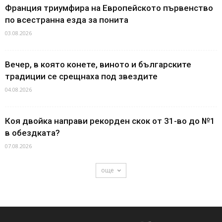
Франция триумфира на Европейското първенство
по всестранна езда за понита
03.08.2026
Вечер, в която конете, виното и българските
традиции се срещнаха под звездите
04.08.2026
Коя двойка направи рекорден скок от 31-во до №1
в обездката?
07.08.2026
още