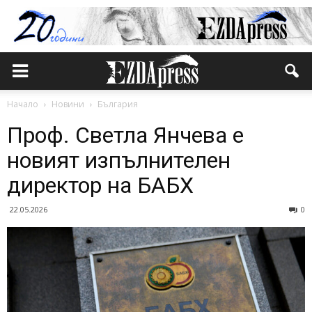
Начало
Новини
България
Проф. Светла Янчева е
новият изпълнителен
директор на БАБХ
22.05.2026
0