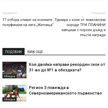
Предишна
Следваща
17 отбора отиват на есенните
Турнира с коне от тежковозни
полуфинали на лига „Житница“
породи ТРИ ПЛАНИНИ
завърши с пороен дъжд и
тлъсти награди
ПОДОБНИ
ВИЖ ОЩЕ...
Коя двойка направи рекорден скок от
31-во до №1 в обездката?
Обездка
Регион 3 повежда в
Северноамериканското първенство
Обездка