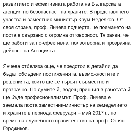
развитието и ефективната работа на Българската
агенция по безопасност на храните. В представянето
участва и заместник-министър Крум Неделков. От
своя страна, проф. Янчева подчерта, че поемането на
поста е свързано с огромна отговорност. Тя заяви, че
ще работи за по-ефективна, ползотворна и прозрачна
дейност на Агенцията.
Янчева отбеляза още, че предстои в детайли да
бъдат обсъдени постиженията, възможностите и
решенията, които ще се търсят съвместно и
прозрачно. По думите й, водещ принцип в работата й
ще бъде професионализмът. Проф. Янчева е
заемала поста заместник-министър на земеделието
и храните в периода февруари – май 2017 г., по
време на служебното правителство на проф. Огнян
Герджиков.