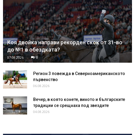
Коя двойка направи рекорден скок от 31-во
до №1 в обездката?
07.08.2026
0
Регион 3 повежда в Северноамериканското
първенство
06.08.2026
Вечер, в която конете, виното и българските
традиции се срещнаха под звездите
04.08.2026