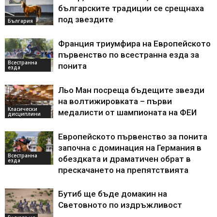
българските традиции се срещнаха
под звездите
България
Франция триумфира на Европейското
първенство по всестранна езда за
Всестранна
понита
езда
Льо Ман посреща бъдещите звезди
на волтижировката – първи
Класически
медалисти от шампионата на ФЕИ
дисциплини
Европейското първенство за понита
започна с доминация на Германия в
Всестранна
обездката и драматичен обрат в
езда
прескачането на препятствията
Бутиб ще бъде домакин на
Световното по издръжливост