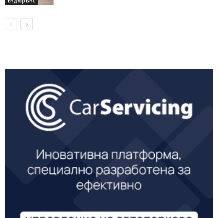
Ендюрънс