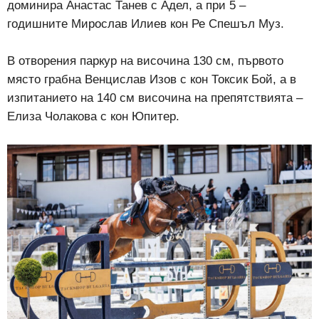
доминира Анастас Танев
с Адел, а при 5 –
годишните
Мирослав Илиев
кон Ре Спешъл Муз.
В отворения паркур на височина 130 см, първото
място грабна Венцислав Изов с кон Токсик Бой, а в
изпитанието на 140 см височина на препятствията –
Елиза Чолакова с кон Юпитер.