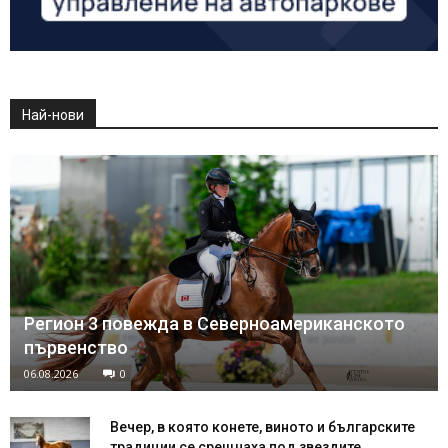
Най-нови
Регион 3 повежда в Северноамериканското
първенство
06.08.2026
0
Вечер, в която конете, виното и българските
традиции се срещнаха под звездите