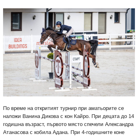
По време на откритият турнир при аматьорите се
наложи Ванина Дикова с кон Кайро. При децата до 14
годишна възраст, първото място спечели Александра
Атанасова с кобила Адана. При 4-годишните коне