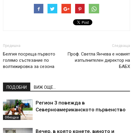
Предишна
Следваща
Белгия посреща първото
Проф. Светла Янчева е новият
голямо състезание по
изпълнителен директор на
волтижировка за сезона
БАБХ
ПОДОБНИ
ВИЖ ОЩЕ...
Регион 3 повежда в
Северноамериканското първенство
Обездка
Вечер, в която конете, виното и