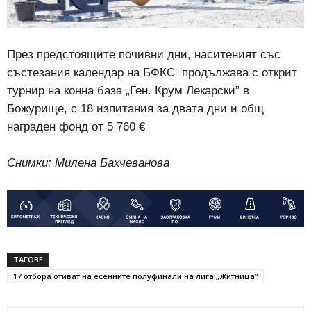
През предстоящите почивни дни, наситеният със
състезания календар на БФКС продължава с открит
турнир на конна база „Ген. Крум Лекарски” в
Божурище, с 18 изпитания за двата дни и общ
награден фонд от 5 760 €
Снимки: Милена Бахчеванова
ТАГОВЕ
17 отбора отиват на есенните полуфинали на лига „Житница“