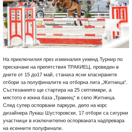
На приключилия през изминалия уикенд Турнир по
прескачане на препятствия ТРАКИЕЦ,
проведен в
дните от 15 до17 май, станаха ясни класираните
отбори за полуфиналите на отборна лига „Житница“.
Състезанието ще стартира на 25 септември, а
мястото е конна база „Тракиец“ в село Житница.
След супер оспорвани паркури, дело на корс
дизайнера Лукаш Шусторовски,
17 отбори са сигурни
участници в изключително оспорваната надпревара
на есенните полуфинали.