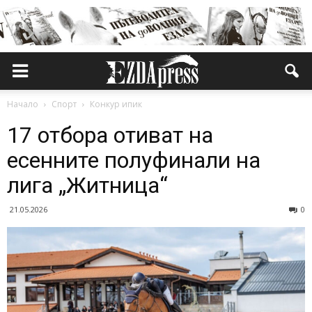
Начало
Спорт
Конкур ипик
17 отбора отиват на
есенните полуфинали на
лига „Житница“
21.05.2026
0