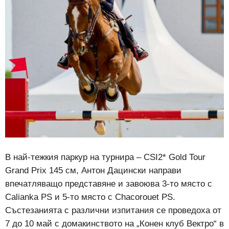
В най-тежкия паркур на турнира – CSI2* Gold Tour
Grand Prix 145 см, Антон Дацински направи
впечатляващо представяне и завоюва 3-то място с
Calianka PS и 5-то място с Chacorouet PS.
Състезанията с различни изпитания се проведоха от
7 до 10 май с домакинството на „Конен клуб Вектро“ в