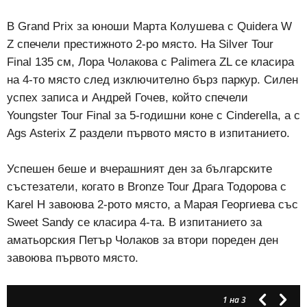
В Grand Prix за юноши Марта Колушева с Quidera W
Z спечели престижното 2-ро място. На Silver Tour
Final 135 см, Лора Чолакова с Palimera ZL се класира
на 4-то място след изключително бърз паркур. Силен
успех записа и Андрей Гочев, който спечели
Youngster Tour Final за 5-годишни коне с Cinderella, а с
Ags Asterix Z раздели първото място в изпитанието.
Успешен беше и вчерашният ден за българските
състезатели, когато в Bronze Tour Драга Тодорова с
Karel H завоюва 2-рото място, а Марая Георгиева със
Sweet Sandy се класира 4-та. В изпитанието за
аматьорския Петър Чолаков за втори пореден ден
завоюва първото място.
1
на 3