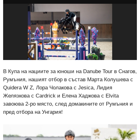
В Купа на нациите за юноши на Danube Tour в Снагов,
Румъния, нашият отбор в състав Марта Колушева с
Quidera W Z, Лора Чолакова с Jesica, Лидия
Желязкова с Cardrick и Елена Хаджова с Elvita
завоюва 2-ро място, след домакините от Румъния и
пред отбора на Унгария!