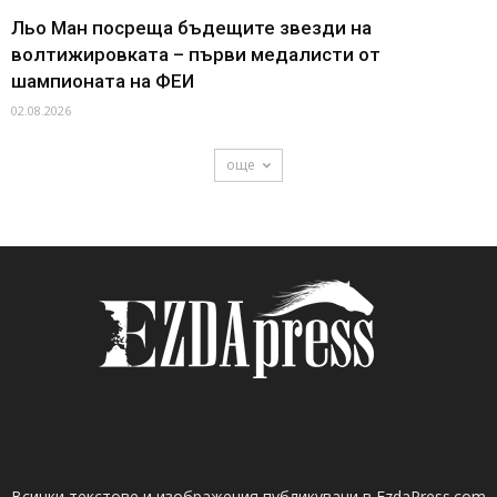
Льо Ман посреща бъдещите звезди на
волтижировката – първи медалисти от
шампионата на ФЕИ
02.08.2026
още
Всички текстове и изображения публикувани в EzdaPress.com