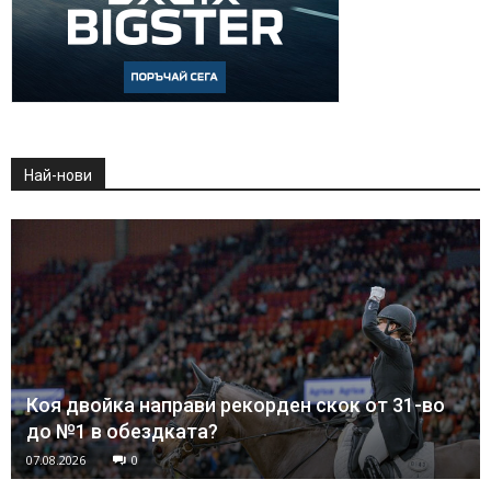
Най-нови
Коя двойка направи рекорден скок от 31-во
до №1 в обездката?
07.08.2026
0