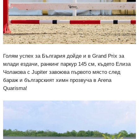
Голям успех за България дойде и в Grand Prix за
млади ездачи, ранкинг паркур 145 см, където Елиза
Чолакова с Jupiter завоюва първото място след
бараж и българският химн прозвуча в Arena
Quarisma!