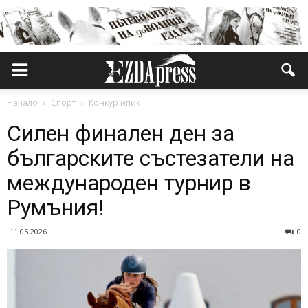
Начало
Спорт
Конкур ипик
Силен финален ден за
българските състезатели на
международен турнир в
Румъния!
11.05.2026
0