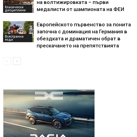
на волтижировката – първи
Класически
медалисти от шампионата на ФЕИ
дисциплини
Европейското първенство за понита
започна с доминация на Германия в
Всестранна
обездката и драматичен обрат в
езда
прескачането на препятствията