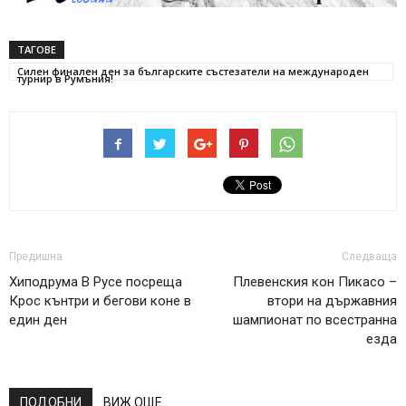
ТАГОВЕ
Силен финален ден за българските състезатели на международен
турнир в Румъния!
Предишна
Следваща
Хиподрума В Русе посреща
Плевенския кон Пикасо –
Крос кънтри и бегови коне в
втори на държавния
един ден
шампионат по всестранна
езда
ПОДОБНИ
ВИЖ ОЩЕ...