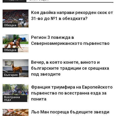
Коя двойка направи рекорден скок от
31-во до №1 в обездката?
Обездка
Регион 3 повежда в
Северноамериканското първенство
Обездка
Вечер, в която конете, виното и
българските традиции се срещнаха
под звездите
България
Франция триумфира на Европейското
първенство по всестранна езда за
Всестранна
понита
езда
Льо Ман посреща бъдещите звезди