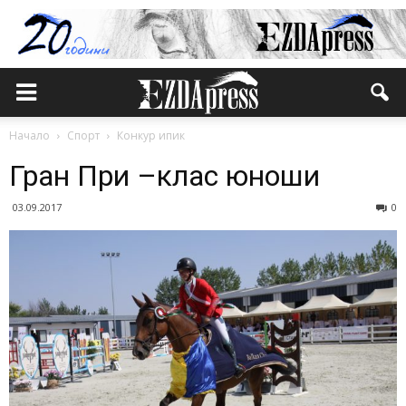
Начало
Спорт
Конкур ипик
Гран При –клас юноши
03.09.2017
0