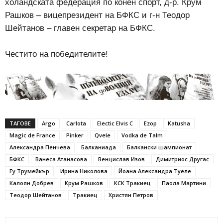
холандската федерация по конен спорт, д-р. Крум
Рашков – вицепрезидент на БФКС и г-н Теодор
Шейтанов – главен секретар на БФКС.
Честито на победителите!
ТАГОВЕ
Argo
Carlota
Electic Elvis C
Ezop
Katusha
Magic de France
Pinker
Qvele
Vodka de Talm
Александра Пенчева
Балканиада
Балкански шампионат
БФКС
Ванеса Атанасова
Венцислав Изов
Димитриос Другас
Еу Трумейкър
Ирина Николова
Йоана Александра Туеле
Калоян Добрев
Крум Рашков
КСК Тракиец
Паола Мартини
Теодор Шейтанов
Тракиец
Христян Петров