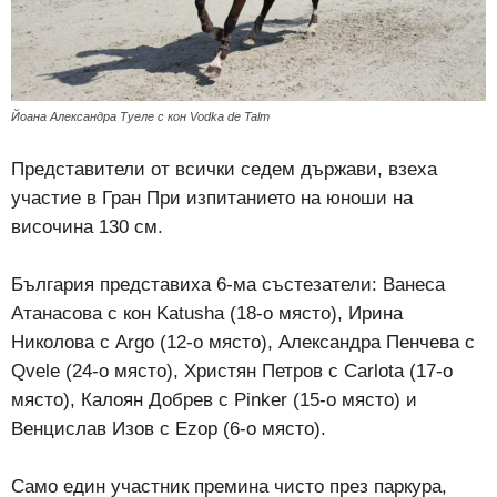
Йоана Александра Туеле с кон Vodka de Talm
Представители от всички седем държави, взеха
участие в Гран При изпитанието на юноши на
височина 130 см.
България представиха 6-ма състезатели: Ванеса
Атанасова с кон Katusha (18-о място), Ирина
Николова с Argo (12-о място), Александра Пенчева с
Qvele (24-о място), Христян Петров с Carlota (17-о
място), Калоян Добрев с Pinker (15-о място) и
Венцислав Изов с Ezop (6-о място).
Само един участник премина чисто през паркура,