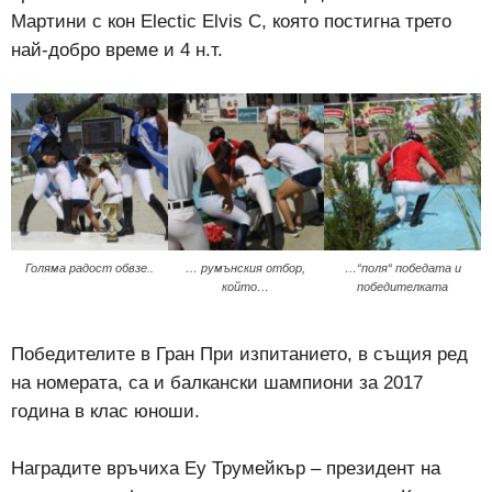
Мартини с кон Electic Elvis C, която постигна трето
най-добро време и 4 н.т.
Голяма радост обвзе..
… румънския отбор,
…“поля“ победата и
който…
победителката
Победителите в Гран При изпитанието, в същия ред
на номерата, са и балкански шампиони за 2017
година в клас юноши.
Наградите връчиха Еу Трумейкър – президент на