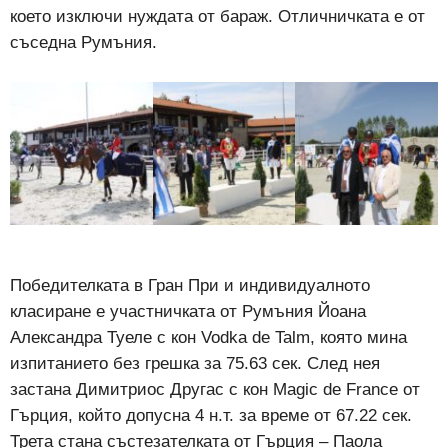
което изключи нуждата от бараж. Отличничката е от
съседна Румъния.
Победителката в Гран При и индивидуалното
класиране е участничката от Румъния Йоана
Александра Туеле с кон Vodka de Talm, която мина
изпитанието без грешка за 75.63 сек. След нея
застана Димитриос Другас с кон Magic de France от
Гърция, който допусна 4 н.т. за време от 67.22 сек.
Трета стана състезателката от Гърция – Паола