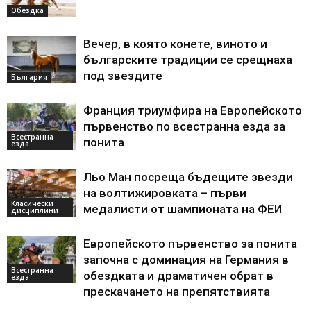
Обездка
Вечер, в която конете, виното и
българските традиции се срещнаха
под звездите
България
Франция триумфира на Европейското
първенство по всестранна езда за
Всестранна
понита
езда
Льо Ман посреща бъдещите звезди
на волтижировката – първи
Класически
медалисти от шампионата на ФЕИ
дисциплини
Европейското първенство за понита
започна с доминация на Германия в
Всестранна
обездката и драматичен обрат в
езда
прескачането на препятствията