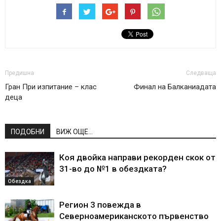
Предишна
Следваща
Гран При изпитание – клас
Финал на Балканиадата
деца
ПОДОБНИ
ВИЖ ОЩЕ...
Коя двойка направи рекорден скок от
31-во до №1 в обездката?
Обездка
Регион 3 повежда в
Северноамериканското първенство