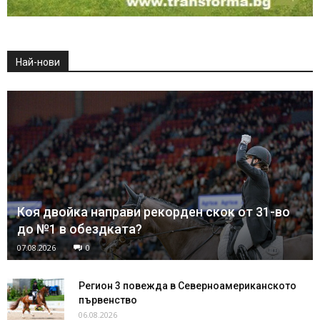
Най-нови
Коя двойка направи рекорден скок от 31-во
до №1 в обездката?
07.08.2026
0
Регион 3 повежда в Северноамериканското
първенство
06.08.2026