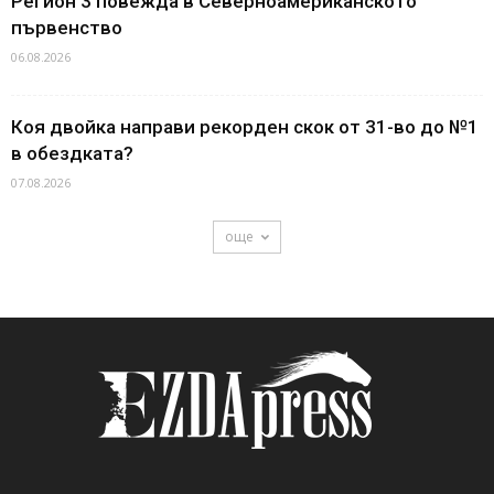
Регион 3 повежда в Северноамериканското
първенство
06.08.2026
Коя двойка направи рекорден скок от 31-во до №1
в обездката?
07.08.2026
още