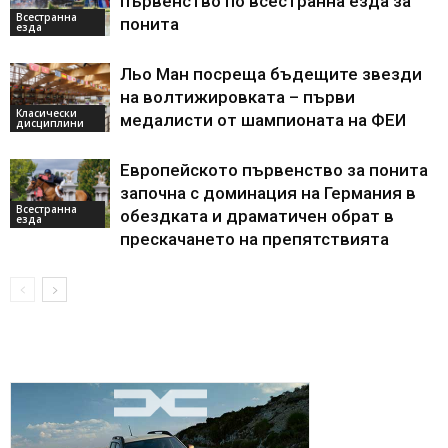
първенство по всестранна езда за
Всестранна
понита
езда
Льо Ман посреща бъдещите звезди
на волтижировката – първи
Класически
медалисти от шампионата на ФЕИ
дисциплини
Европейското първенство за понита
започна с доминация на Германия в
Всестранна
обездката и драматичен обрат в
езда
прескачането на препятствията