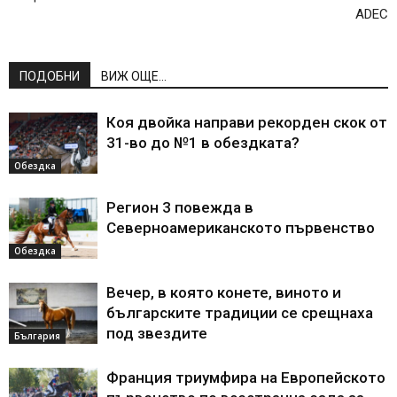
ADEC
ПОДОБНИ
ВИЖ ОЩЕ...
Коя двойка направи рекорден скок от
31-во до №1 в обездката?
Обездка
Регион 3 повежда в
Северноамериканското първенство
Обездка
Вечер, в която конете, виното и
българските традиции се срещнаха
под звездите
България
Франция триумфира на Европейското