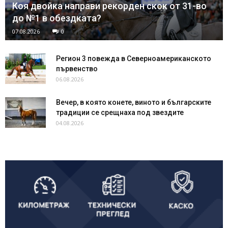
Коя двойка направи рекорден скок от 31-во
до №1 в обездката?
07.08.2026
0
Регион 3 повежда в Северноамериканското
първенство
06.08.2026
Вечер, в която конете, виното и българските
традиции се срещнаха под звездите
04.08.2026