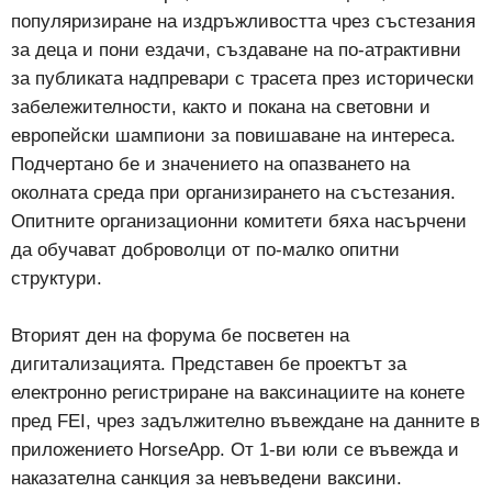
популяризиране на издръжливостта чрез състезания
за деца и пони ездачи, създаване на по-атрактивни
за публиката надпревари с трасета през исторически
забележителности, както и покана на световни и
европейски шампиони за повишаване на интереса.
Подчертано бе и значението на опазването на
околната среда при организирането на състезания.
Опитните организационни комитети бяха насърчени
да обучават доброволци от по-малко опитни
структури.
Вторият ден на форума бе посветен на
дигитализацията. Представен бе проектът за
електронно регистриране на ваксинациите на конете
пред FEI, чрез задължително въвеждане на данните в
приложението HorseApp. От 1-ви юли се въвежда и
наказателна санкция за невъведени ваксини.