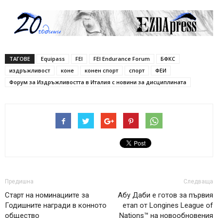
ТАГОВЕ
Equipass
FEI
FEI Endurance Forum
БФКС
издръжливост
коне
конен спорт
спорт
ФЕИ
Форум за Издръжливостта в Италия с новини за дисциплината
Предишна
Следваща
Старт на номинациите за
Абу Даби е готов за първия
Годишните награди в конното
етап от Longines League of
общество
Nations™ на новообновения