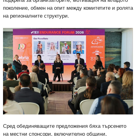
подкрепа за организаторите, мотивация на младото
поколение, обмен на опит между комитетите и ролята
на регионалните структури.
Сред обединяващите предложения бяха търсенето
на местни спонсори, включително общини,