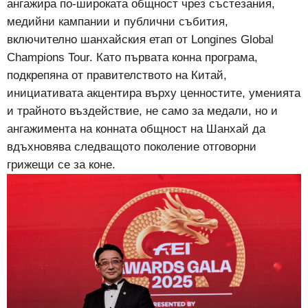
ангажира по-широката общност чрез състезания,
медийни кампании и публични събития,
включително шанхайския етап от Longines Global
Champions Tour. Като първата конна програма,
подкрепяна от правителството на Китай,
инициативата акцентира върху ценностите, уменията
и трайното въздействие, не само за медали, но и
ангажимента на конната общност на Шанхай да
вдъхновява следващото поколение отговорни
грижещи се за коне.