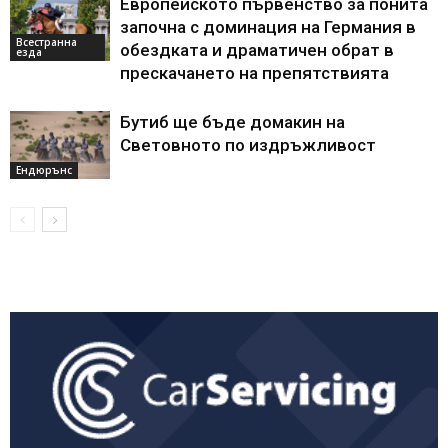
Европейското първенство за понита
започна с доминация на Германия в
Всестранна
обездката и драматичен обрат в
езда
прескачането на препятствията
Бутиб ще бъде домакин на
Световното по издръжливост
Ендюрънс