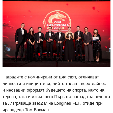
Наградите с номинирани от цял ​​свят, отличават
личности и инициативи, чийто талант, всеотдайност
и иновации оформят бъдещето на спорта, както на
терена, така и извън него.Първата награда за вечерта
за „Изгряваща звезда“ на Longines FEI , отиде при
ирландеца Том Вахман.