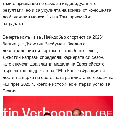
тази е признание не само за индивидуалните
резултати, но и за усулията на всички от конюшнята
до бляскавия манеж. “ каза Том, приемайки
наградата.
Вечерта излъчи за „Най-добър спортист за 2025“
белгиецът Джъстин Вербумен.
Заедно с
деветгодишния си партньор – кон Зоник Плюс,
Джъстин направи определящ кариерата си сезон,
като спечели два златни медала на Европейското
първенство по дресаж на FEI в Крозе (Франция) и
достигна върха на световната ранглиста по дресаж на
FEI през 2025 г., което е исторически първи успех за
Белгия.