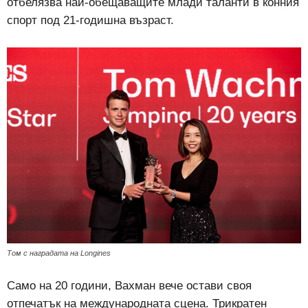
отбелязва най-обещаващите млади таланти в конния
спорт под 21-годишна възраст.
Том с наградата на Longines
Само на 20 години, Вахман вече остави своя
отпечатък на международната сцена. Трикратен