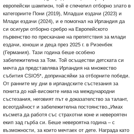
европейски шампион, той е спечелил отборно злато в
категориите Пони (2019), Младши ездачи (2023) и
Млади ездачи (2024), и е помогнал на Ирландия да
си осигури отборно сребро на Европейското
първенство по прескачане на препятствия за млади
ездачи, юноши и деца през 2025 г. в Ризенбек
(Германия). Тази година беше особено
забележителна за Том. Той осъществи детската си
мечта да представлява Ирландия на множество
събития CSIO5*, допринасяйки за отборните победи.
От ранните му дни в ирландските състезания за
понита до най-високите нива на международни
състезания, неговият път е доказателство за талант,
всеотдайност и забележителна постоянство.„Имах
късмета да работя със страхотни коне и невероятен
екип зад гърба си. Беше невероятна година – с
възможности, за които мечтаех от дете. Награда като