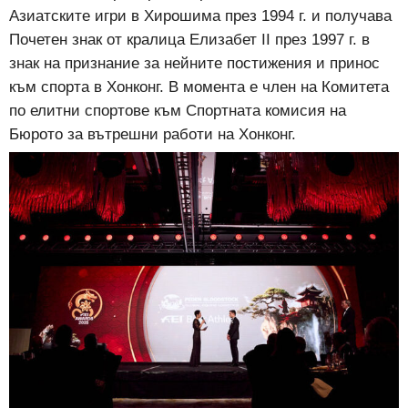
Азиатските игри в Хирошима през 1994 г. и получава
Почетен знак от кралица Елизабет II през 1997 г. в
знак на признание за нейните постижения и принос
към спорта в Хонконг. В момента е член на Комитета
по елитни спортове към Спортната комисия на
Бюрото за вътрешни работи на Хонконг.