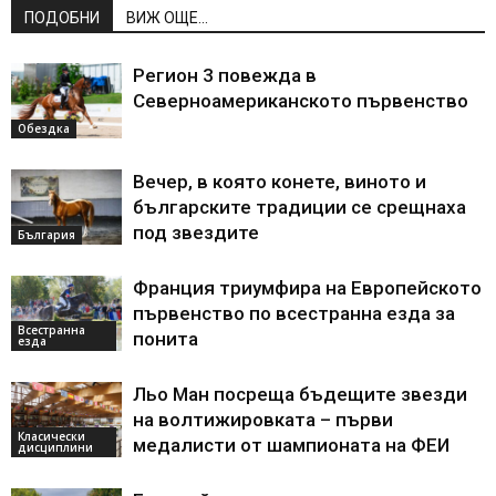
ПОДОБНИ
ВИЖ ОЩЕ...
Регион 3 повежда в
Северноамериканското първенство
Обездка
Вечер, в която конете, виното и
българските традиции се срещнаха
под звездите
България
Франция триумфира на Европейското
първенство по всестранна езда за
Всестранна
понита
езда
Льо Ман посреща бъдещите звезди
на волтижировката – първи
Класически
медалисти от шампионата на ФЕИ
дисциплини