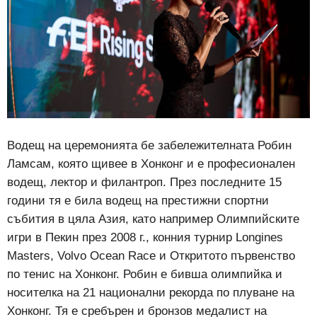
Водещ на церемонията бе забележителната Робин
Ламсам, която щивее в Хонконг и е професионален
водещ, лектор и филантроп. През последните 15
години тя е била водещ на престижни спортни
събития в цяла Азия, като например Олимпийските
игри в Пекин през 2008 г., конния турнир Longines
Masters, Volvo Ocean Race и Откритото първенство
по тенис на Хонконг. Робин е бивша олимпийка и
носителка на 21 национални рекорда по плуване на
Хонконг. Тя е сребърен и бронзов медалист на