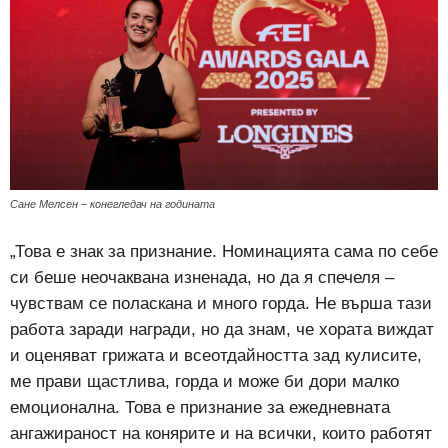
Сане Мелсен – конегледач на годината
„Това е знак за признание. Номинацията сама по себе
си беше неочаквана изненада, но да я спечеля –
чувствам се поласкана и много горда. Не върша тази
работа заради награди, но да знам, че хората виждат
и оценяват грижата и всеотдайността зад кулисите,
ме прави щастлива, горда и може би дори малко
емоционална. Това е признание за ежедневната
ангажираност на конярите и на всички, които работят