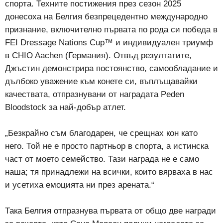
спорта. Техните постижения през сезон 2025
донесоха на Белгия безпрецедентно международно
признание, включително първата по рода си победа в
FEI Dressage Nations Cup™ и индивидуален триумф
в CHIO Aachen (Германия). Отвъд резултатите,
Джъстин демонстрира постоянство, самообладание и
дълбоко уважение към конете си, въплъщавайки
качествата, отпразнувани от наградата Peden
Bloodstock за най-добър атлет.
„Безкрайно съм благодарен, че срещнах кон като
него. Той не е просто партньор в спорта, а истинска
част от моето семейство. Тази награда не е само
наша; тя принадлежи на всички, които вярваха в нас
и усетиха емоцията ни през арената.“
Така Белгия отпразнува първата от общо две награди