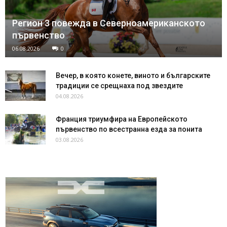
Регион 3 повежда в Северноамериканското
първенство
06.08.2026
0
Вечер, в която конете, виното и българските
традиции се срещнаха под звездите
04.08.2026
Франция триумфира на Европейското
първенство по всестранна езда за понита
03.08.2026