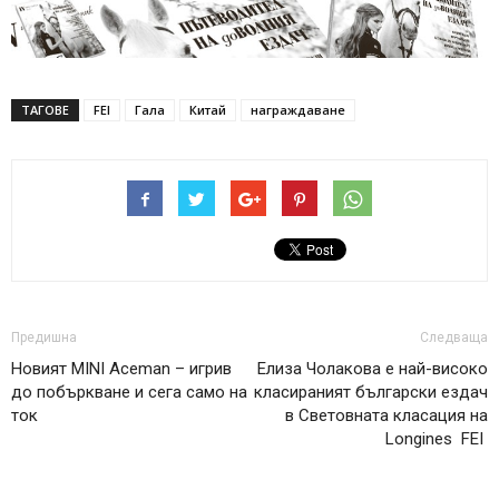
ТАГОВЕ
FEI
Гала
Китай
награждаване
Предишна
Следваща
Новият MINI Aceman – игрив
Eлиза Чолакова е най-високо
до побъркване и сега само на
класираният български ездач
ток
в Световната класация на
Longines FEI