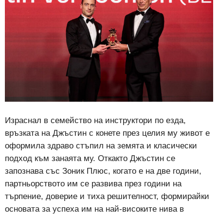
Израснал в семейство на инструктори по езда,
връзката на Джъстин с конете през целия му живот е
оформила здраво стъпил на земята и класически
подход към занаята му. Откакто Джъстин се
запознава със Зоник Плюс, когато е на две години,
партньорството им се развива през години на
търпение, доверие и тиха решителност, формирайки
основата за успеха им на най-високите нива в