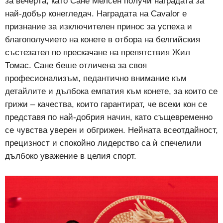
за вечерта, като Сане Мелсен получи наградата за
най-добър конегледач. Наградата на Cavalor е
признание за изключителен принос за успеха и
благополучието на конете в отбора на белгийския
състезател по прескачане на препятствия Жил
Томас. Сане беше отличена за своя
професионализъм, педантично внимание към
детайлите и дълбока емпатия към конете, за които се
грижи – качества, които гарантират, че всеки кон се
представя по най-добрия начин, като същевременно
се чувства уверен и обгрижен. Нейната всеотдайност,
прецизност и спокойно лидерство са ѝ спечелили
дълбоко уважение в целия спорт.