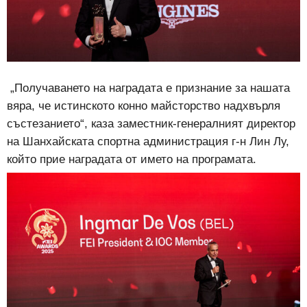
„Получаването на наградата е признание за нашата
вяра, че истинското конно майсторство надхвърля
състезанието“, каза заместник-генералният директор
на Шанхайската спортна администрация г-н Лин Лу,
който прие наградата от името на програмата.