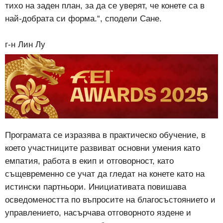
тихо на заден план, за да се уверят, че конете са в
най-добрата си форма.“, сподели Сане.
г-н Лин Лу
Програмата се изразява в практическо обучение, в
което участниците развиват основни умения като
емпатия, работа в екип и отговорност, като
същевременно се учат да гледат на конете като на
истински партньори. Инициативата повишава
осведомеността по въпросите на благосъстоянието и
управлението, насърчава отговорното яздене и