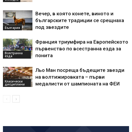
Вечер, в която конете, виното и
българските традиции се срещнаха
под звездите
България
Франция триумфира на Европейското
първенство по всестранна езда за
Всестранна
понита
езда
Льо Ман посреща бъдещите звезди
на волтижировката – първи
Класически
медалисти от шампионата на ФЕИ
дисциплини