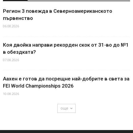
Регион 3 повежда в Северноамериканското
първенство
06.08.2026
Коя двойка направи рекорден скок от 31-во до №1
в обездката?
07.08.2026
Аахен е готов да посрещне най-добрите в света за
FEI World Championships 2026
10.08.2026
още