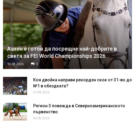
Аахен е готов да посрещне най-добрите в
света за FEI World Championships 2026
10.08.2026
0
Коя двойка направи рекорден скок от 31-во до
№1 в обездката?
07.08.2026
Регион 3 повежда в Северноамериканското
първенство
06.08.2026