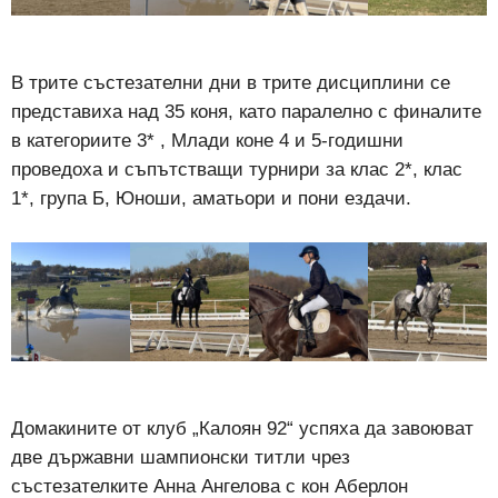
В трите състезателни дни в трите дисциплини се
представиха над 35 коня, като паралелно с финалите
в категориите 3* , Млади коне 4 и 5-годишни
проведоха и съпътстващи турнири за клас 2*, клас
1*, група Б, Юноши, аматьори и пони ездачи.
Домакините от клуб „Калоян 92“ успяха да завоюват
две държавни шампионски титли чрез
състезателките Анна Ангелова с кон Аберлон