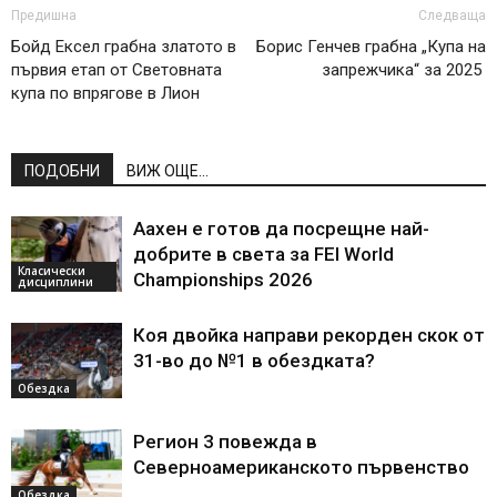
Предишна
Следваща
Бойд Ексел грабна златото в
Борис Генчев грабна „Купа на
първия етап от Световната
запрежчика“ за 2025
купа по впрягове в Лион
ПОДОБНИ
ВИЖ ОЩЕ...
Аахен е готов да посрещне най-
добрите в света за FEI World
Класически
Championships 2026
дисциплини
Коя двойка направи рекорден скок от
31-во до №1 в обездката?
Обездка
Регион 3 повежда в
Северноамериканското първенство
Обездка