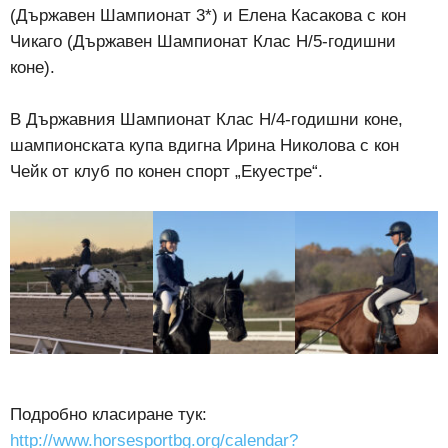
(Държавен Шампионат 3*)
и Елена Касакова с кон
Чикаго (Държавен Шампионат Клас Н/5-годишни
коне).
В Държавния Шампионат Клас Н/4-годишни коне,
шампионската купа вдигна
Ирина Николова с кон
Чейк
от клуб по конен спорт „Екуестре“.
Подробно класиране тук:
http://www.horsesportbg.org/calendar?