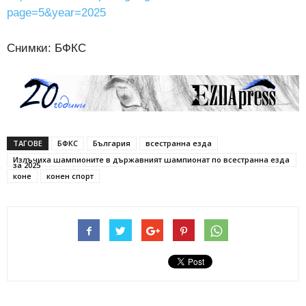
page=5&year=2025
Снимки: БФКС
ТАГОВЕ
БФКС
България
всестранна езда
Излъчиха шампионите в държавният шампионат по всестранна езда
за 2025
коне
конен спорт