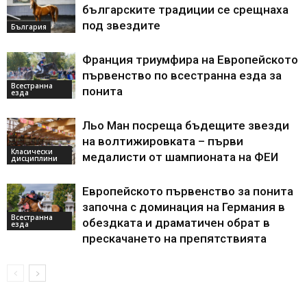
българските традиции се срещнаха
под звездите
България
Франция триумфира на Европейското
първенство по всестранна езда за
Всестранна
понита
езда
Льо Ман посреща бъдещите звезди
на волтижировката – първи
Класически
медалисти от шампионата на ФЕИ
дисциплини
Европейското първенство за понита
започна с доминация на Германия в
Всестранна
обездката и драматичен обрат в
езда
прескачането на препятствията