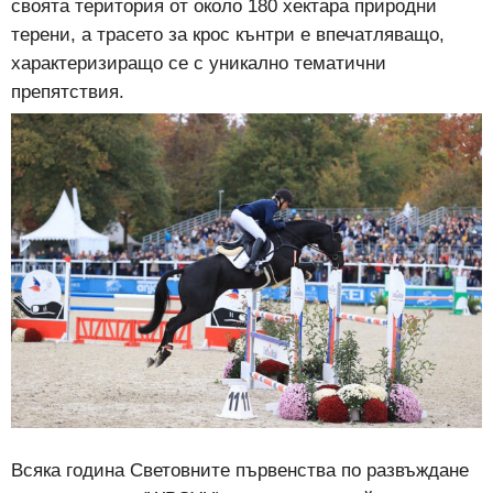
своята територия от около 180 хектара природни
терени, а трасето за крос кънтри е впечатляващо,
характеризиращо се с уникално тематични
препятствия.
Всяка година Световните първенства по развъждане