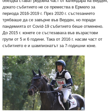
обездка стават редовна част от календара на Верден,
докато събитието не се премества в Ермело за
периода 2016-2019 г. През 2020 г. състезанието
трябваше да се завърне във Верден, но поради
пандемията от Covid-19 събитието беше отменено.
До 2015 г. конете се състезаваха във възрастови
групи от 5 и 6 години. Така от 2016 г. насам част от
събитието е и шампионатът за 7-годишни коне.