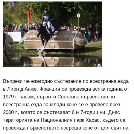
Въпреки че ежегодно състезание по всестранна езда
в Лион д’Анже, Франция се провежда всяка година от
1979 г. насам, първото Световно първенство по
всестранна езда за млади коне се е провело през
2000 г., когато се състезават 6 и 7-годишни. Днес
територията на Националния парк Харас, където се
провежда първенството посреща коне от цял свят на