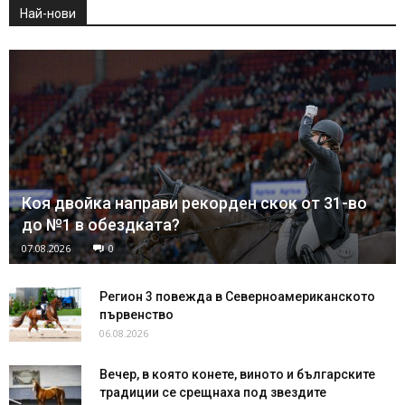
Най-нови
Коя двойка направи рекорден скок от 31-во
до №1 в обездката?
07.08.2026
0
Регион 3 повежда в Северноамериканското
първенство
06.08.2026
Вечер, в която конете, виното и българските
традиции се срещнаха под звездите