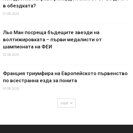
в обездката?
07.08.2026
Льо Ман посреща бъдещите звезди на
волтижировката – първи медалисти от
шампионата на ФЕИ
02.08.2026
Франция триумфира на Европейското първенство
по всестранна езда за понита
03.08.2026
още