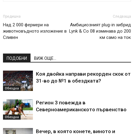
Предишна
Следваща
Над 2 000 фермери на
Амбициозният plug-in хибрид
животновъдното изложение в
Lynk & Co 08 изминава до 200
Сливен
км само на ток
ПОДОБНИ
ВИЖ ОЩЕ...
Коя двойка направи рекорден скок от
31-во до №1 в обездката?
Обездка
Регион 3 повежда в
Северноамериканското първенство
Обездка
Вечер, в която конете, виното и