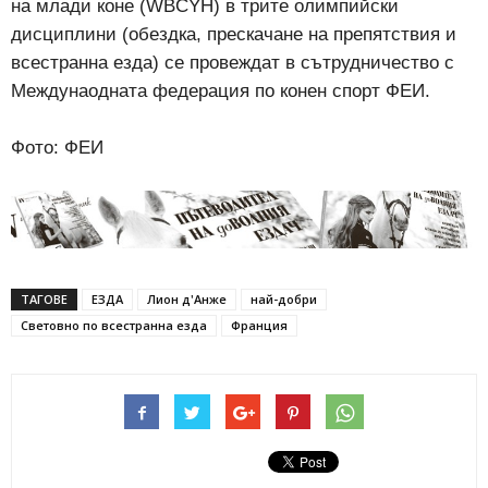
на млади коне (WBCYH) в трите олимпийски
дисциплини (обездка, прескачане на препятствия и
всестранна езда) се провеждат в сътрудничество с
Междунаодната федерация по конен спорт ФЕИ.
Фото: ФЕИ
ТАГОВЕ
ЕЗДА
Лион д'Анже
най-добри
Световно по всестранна езда
Франция