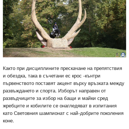
Както при дисциплините прескачане на препятствия
и обездка, така в съчетани ес крос -кънтри
първенството поставят акцент върху връзката между
развъждането и спорта. Изборът направен от
развъдчиците за избор на бащи и майки сред
жребците и кобилите се онагледяват в изпитания
като Световния шампионат с най-добрите поколения
коне.