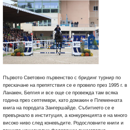
Първото Световно първенство с бридинг турнир по
прескачане на препятствия се е провело през 1995 г. в
Ланакен, Белгия и все още се провежда там всяка
година през септември, като домакин е Племенната
книга на породата Зангершайде. Събитието се е
превърнало в институция, а конкуренцията е на много
високо ниво след коневъдите. Родословните книги и