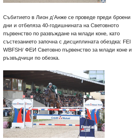
Събитието в Лион д’Анже се проведе преди броени
дни и отбеляза 40-годишнината на Световното
първенство по развъждане на млади коне, като
състезанието започна с дисциплината обездка: FEI
WBFSH/ ФЕИ Световно първенство за млади коне и
ръзвъдчици по обезка.