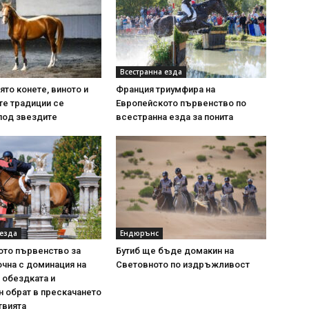
Всестранна езда
ято конете, виното и
Франция триумфира на
те традиции се
Европейското първенство по
под звездите
всестранна езда за понита
 езда
Ендюрънс
ото първенство за
Бутиб ще бъде домакин на
очна с доминация на
Световното по издръжливост
 обездката и
 обрат в прескачането
твията