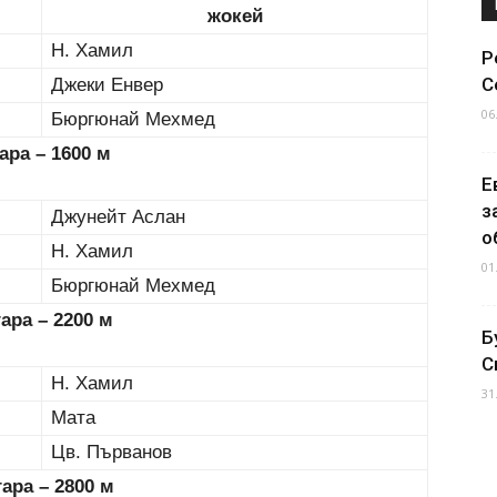
жокей
Н. Хамил
Р
С
Джеки Енвер
06
Бюргюнай Мехмед
гара – 1600 м
Е
з
Джунейт Аслан
о
Н. Хамил
01
Бюргюнай Мехмед
 гара – 2200 м
Б
С
Н. Хамил
31
Мата
Цв. Първанов
гара – 2800 м