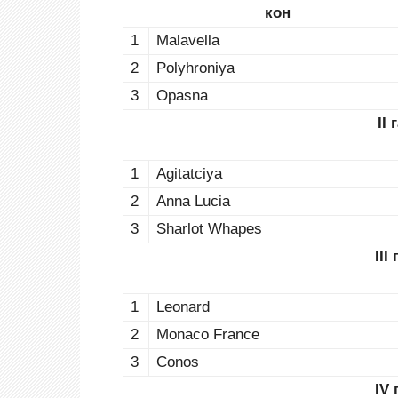
кон
1
Malavella
2
Polyhroniya
3
Opasna
II 
1
Agitatciya
2
Anna Lucia
3
Sharlot Whapes
III
1
Leonard
2
Monaco France
3
Conos
IV 