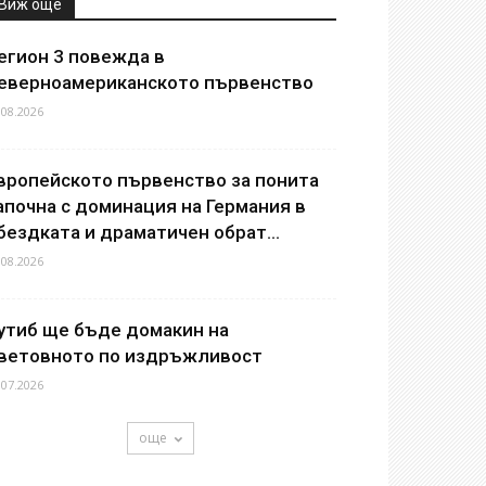
Виж още
егион 3 повежда в
еверноамериканското първенство
.08.2026
вропейското първенство за понита
апочна с доминация на Германия в
бездката и драматичен обрат...
.08.2026
утиб ще бъде домакин на
ветовното по издръжливост
.07.2026
още