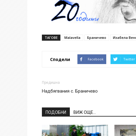
ТАГОВЕ
Malavella
Браничево
Изабела Вен
Сподели
Facebook
Twitter
Предишна
Надбягвания с. Браничево
ПОДОБНИ
ВИЖ ОЩЕ...