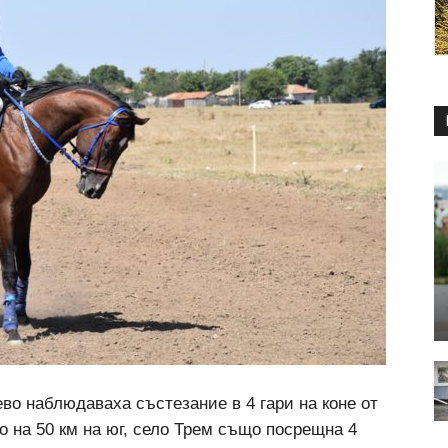
ево наблюдаваха състезание в 4 гари на коне от
 на 50 км на юг, село Трем също посрещна 4