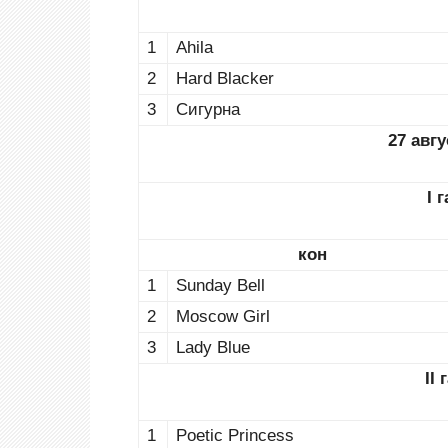
1
Ahila
2
Hard Blacker
3
Сигурна
27 авгу
I 
кон
1
Sunday Bell
2
Moscow Girl
3
Lady Blue
II 
1
Poetic Princess