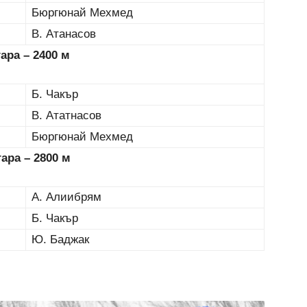
Бюргюнай Мехмед
В. Атанасов
 гара – 2
400 м
Б. Чакър
В. Ататнасов
Бюргюнай Мехмед
гара – 2800 м
А. Алиибрям
Б. Чакър
Ю. Баджак