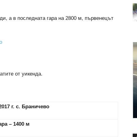
и, а в последната гара на 2800 м, първенецът
о
атите от уикенда.
2017 г. с. Браничево
гара – 1400 м