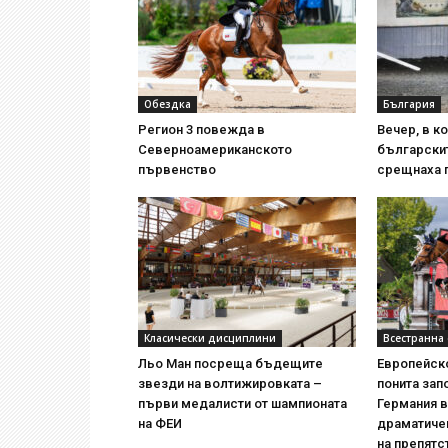
Обездка
България
Регион 3 повежда в
Вечер, в ко
Северноамериканското
български
първенство
срещнаха 
Класически дисциплини
Всестранна
Льо Ман посреща бъдещите
Европейск
звезди на волтижировката –
понита зап
първи медалисти от шампионата
Германия в
на ФЕИ
драматичен
на препятс