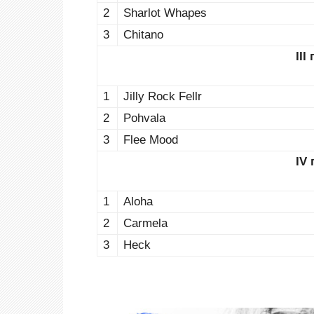
2
Sharlot Whapes
3
Chitano
III
1
Jilly Rock Fellr
2
Pohvala
3
Flee Mood
IV 
1
Aloha
2
Carmela
3
Heck