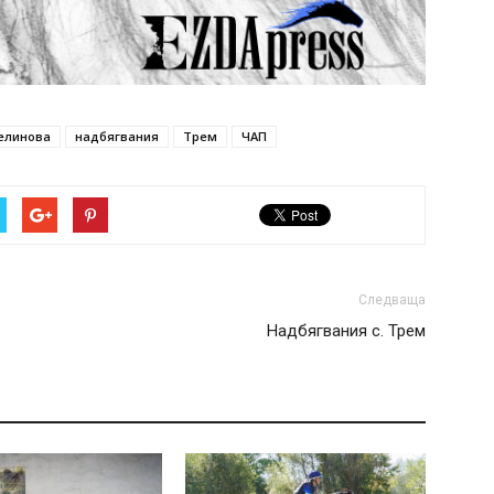
елинова
надбягвания
Трем
ЧАП
Следваща
Надбягвания с. Трем