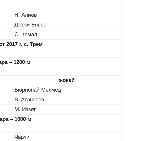
Н. Алиев
Джеки Енвер
С. Кемал
ст 2017 г. с. Трем
гара – 1200 м
жокей
Бюргюнай Мехмед
В. Атанасов
М. Иззет
гара – 1600 м
Чарли