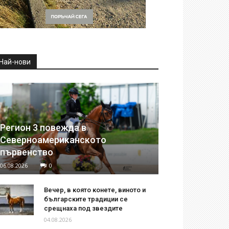
Най-нови
Регион 3 повежда в
Северноамериканското
първенство
06.08.2026
0
Вечер, в която конете, виното и
българските традиции се
срещнаха под звездите
04.08.2026