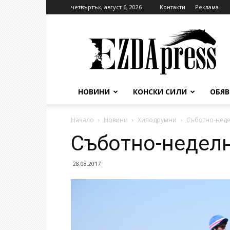
четвъртък, август 6, 2026
Контакти
Реклама
EzdaPress
НОВИНИ
КОНСКИ СИЛИ
ОБЯ
Начало
Новини
Хиподрумни
Съботно-неде
Съботно-недел
28.08.2017