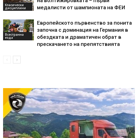
на волтижировката – първи
Класически
медалисти от шампионата на ФЕИ
дисциплини
Европейското първенство за понита
започна с доминация на Германия в
Всестранна
обездката и драматичен обрат в
езда
прескачането на препятствията