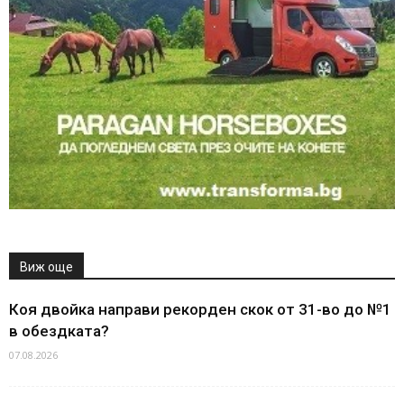
Виж още
Коя двойка направи рекорден скок от 31-во до №1
в обездката?
07.08.2026