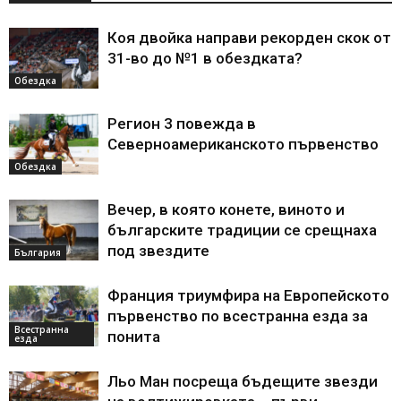
Коя двойка направи рекорден скок от
31-во до №1 в обездката?
Обездка
Регион 3 повежда в
Северноамериканското първенство
Обездка
Вечер, в която конете, виното и
българските традиции се срещнаха
под звездите
България
Франция триумфира на Европейското
първенство по всестранна езда за
Всестранна
понита
езда
Льо Ман посреща бъдещите звезди