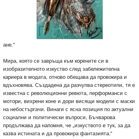
ане.“
Мира, която се завръща към корените си в
изобразителното изкуство след забележителна
кариера в модата, отново обещава да провокира и
вдъхновява. Създадена да разчупва стереотипи, тя е
известна с революционни ревюта, перформанси с
мотори, вихрени коне и дори висящи модели с маски
на небостъргачи. Винаги с ясна позиция по актуални
социални и политически въпроси, Бъчварова
продължава да напомня, че „изкуството е тук, за да
казва истината и да провокира фантазията.“