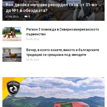
Коя двойка направи рекорден скок от 31-во
до №1 в обездката?
07.08.2026
0
Регион 3 повежда в Северноамериканското
първенство
06.08.2026
Вечер, в която конете, виното и българските
традиции се срещнаха под звездите
04.08.2026