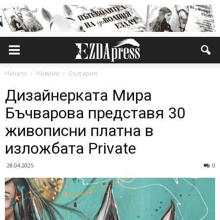
Начало
Новини
България
Дизайнерката Мира
Бъчварова представя 30
живописни платна в
изложбата Private
28.04.2025
0