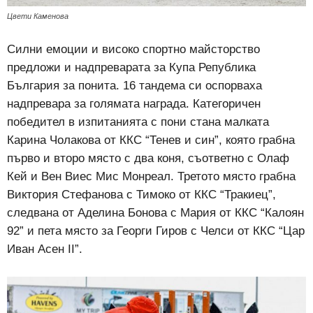
Цвети Каменова
Силни емоции и високо спортно майсторство
предложи и надпреварата за Купа Република
България за понита. 16 тандема си оспорваха
надпревара за голямата награда. Категоричен
победител в изпитанията с пони стана малката
Карина Чолакова от ККС “Тенев и син”, която грабна
първо и второ място с два коня, съответно с Олаф
Кей и Вен Виес Мис Монреал. Третото място грабна
Виктория Стефанова с Тимоко от ККС “Тракиец”,
следвана от Аделина Бонова с Мария от ККС “Калоян
92” и пета място за Георги Гиров с Челси от ККС “Цар
Иван Асен II”.