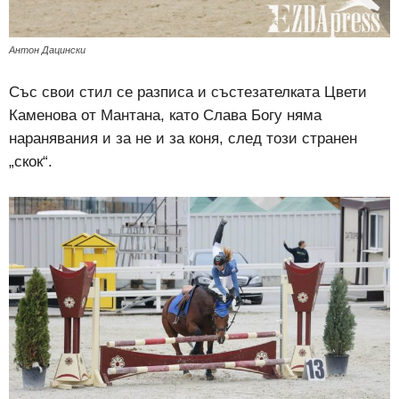
Антон Дацински
Със свои стил се разписа и състезателката Цвети
Каменова от Мантана, като Слава Богу няма
наранявания и за не и за коня, след този странен
„скок“.