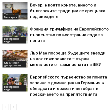
Вечер, в която конете, виното и
българските традиции се срещнаха
под звездите
България
Франция триумфира на Европейското
първенство по всестранна езда за
Всестранна
понита
езда
Льо Ман посреща бъдещите звезди
на волтижировката – първи
Класически
медалисти от шампионата на ФЕИ
дисциплини
Европейското първенство за понита
започна с доминация на Германия в
Всестранна
обездката и драматичен обрат в
езда
прескачането на препятствията