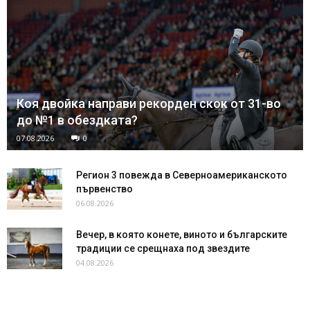
Коя двойка направи рекорден скок от 31-во
до №1 в обездката?
07.08.2026
0
Регион 3 повежда в Северноамериканското
първенство
06.08.2026
Вечер, в която конете, виното и българските
традиции се срещнаха под звездите
04.08.2026