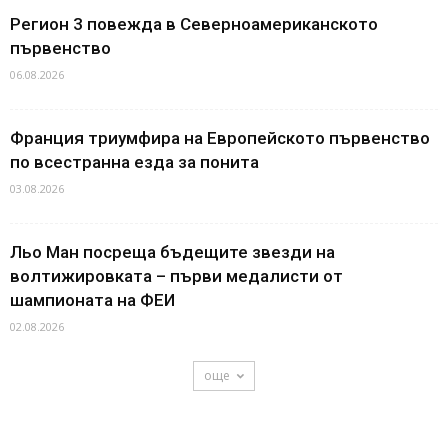
Регион 3 повежда в Северноамериканското
първенство
06.08.2026
Франция триумфира на Европейското първенство
по всестранна езда за понита
03.08.2026
Льо Ман посреща бъдещите звезди на
волтижировката – първи медалисти от
шампионата на ФЕИ
02.08.2026
още