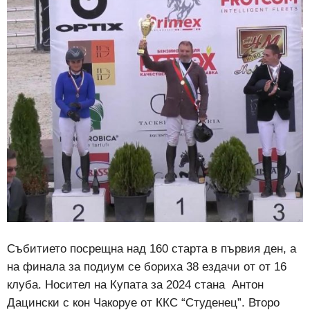
Събитието посрещна над 160 старта в първия ден, а
на финала за подиум се бориха 38 ездачи от от 16
клуба. Носител на Купата за 2024 стана
Антон
Дацински с кон Чакоруе от ККС “Студенец”. Второ