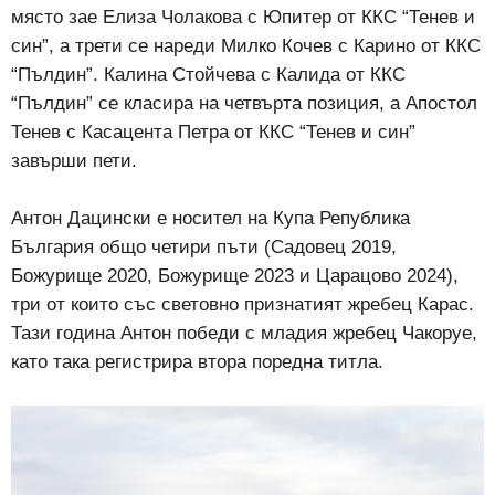
място зае Елиза Чолакова с Юпитер от ККС “Тенев и
син”, а трети се нареди Милко Кочев с Карино от ККС
“Пълдин”. Калина Стойчева с Калида от ККС
“Пълдин” се класира на четвърта позиция, а Апостол
Тенев с Касацента Петра от ККС “Тенев и син”
завърши пети.
Антон Дaцински е носител на Купа Република
България общо четири пъти (Садовец 2019,
Божурище 2020, Божурище 2023 и Царацово 2024),
три от които със световно признатият жребец Карас.
Тази година Антон победи с младия жребец Чакоруе,
като така регистрира втора поредна титла.