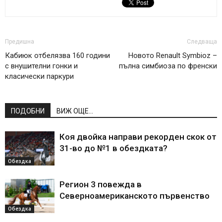
Предишна
Следваща
Кабиюк отбелязва 160 години
Новото Renault Symbioz –
с внушителни гонки и
пълна симбиоза по френски
класически паркури
ПОДОБНИ
ВИЖ ОЩЕ...
Коя двойка направи рекорден скок от
31-во до №1 в обездката?
Обездка
Регион 3 повежда в
Северноамериканското първенство
Обездка