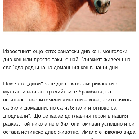
Известният още като: азиатски див кон, монголски
див кон или просто таки, е най-близкият живеещ на
свобода роднина на домашния кон в наши дни.
Повечето „диви“ коне днес, като американските
мустанги или австралийските брамбита, са
всъщност неопитомени животни – коне, които някога
са били домашни, но са избягали и отново са
„подивели“. Що се касае до главния герой в нашия
разказ, той никога не е бил опитомяван успешно и си
остава истинско диво животно. Имало е няколко вида