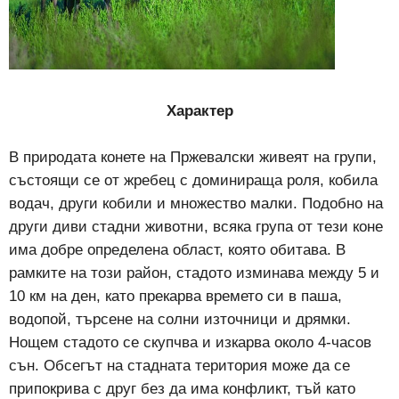
Характер
В природата конете на Пржевалски живеят на групи,
състоящи се от жребец с доминираща роля, кобила
водач, други кобили и множество малки. Подобно на
други диви стадни животни, всяка група от тези коне
има добре определена област, която обитава. В
рамките на този район, стадото изминава между 5 и
10 км на ден, като прекарва времето си в паша,
водопой, търсене на солни източници и дрямки.
Нощем стадото се скупчва и изкарва около 4-часов
сън. Обсегът на стадната територия може да се
припокрива с друг без да има конфликт, тъй като