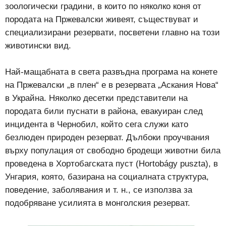
зоологически градини, в които по няколко коня от
породата на Пржевалски живеят, съществуват и
специализирани резервати, посветени главно на този
животински вид.
Най-мащабната в света развъдна програма на конете
на Пржевалски „в плен“ е в резервата „Аскания Нова“
в Украйна. Няколко десетки представители на
породата били пуснати в района, евакуиран след
инцидента в Чернобил, който сега служи като
безлюден природен резерват. Дълбоки проучвания
върху популация от свободно бродещи животни била
проведена в Хортобагската пуст (Hortobágy puszta), в
Унгария, която, базирана на социалната структура,
поведение, заболявания и т. н., се използва за
подобряване усилията в монголския резерват.