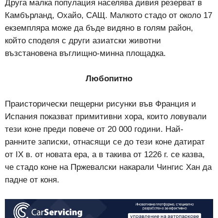
Друга малка популация населява дивия резерват в
Камбърланд, Охайо, САЩ. Малкото стадо от около 17
екземпляра може да бъде видяно в голям район,
който споделя с други азиатски животни
възстановена въглищно-минна площадка.
Любопитно
Праисторически пещерни рисунки във Франция и
Испания показват примитивни хора, които ловували
тези коне преди повече от 20 000 години. Най-
ранните записки, отнасящи се до тези коне датират
от IX в. от новата ера, а в такива от 1226 г. се казва,
че стадо коне на Пржевалски накарали Чингис Хан да
падне от коня.