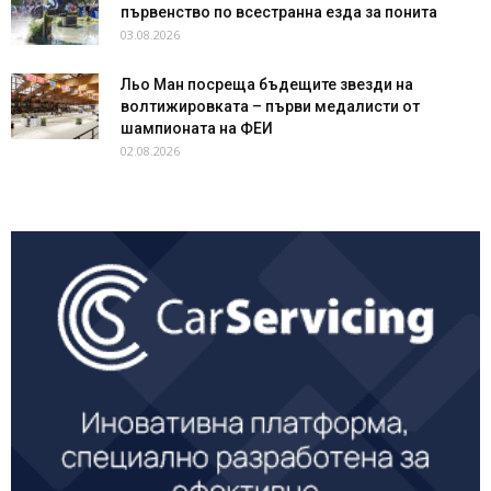
първенство по всестранна езда за понита
03.08.2026
Льо Ман посреща бъдещите звезди на
волтижировката – първи медалисти от
шампионата на ФЕИ
02.08.2026