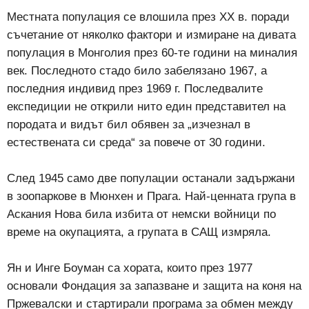
Местната популация се влошила през ХХ в. поради
съчетание от няколко фактори и измиране на дивата
популация в Монголия през 60-те години на миналия
век. Последното стадо било забелязано 1967, а
последния индивид през 1969 г. Последвалите
експедиции не открили нито един представител на
породата и видът бил обявен за „изчезнал в
естествената си среда“ за повече от 30 години.
След 1945 само две популации останали задържани
в зоопаркове в Мюнхен и Прага. Най-ценната група в
Аскания Нова била избита от немски войници по
време на окупацията, а групата в САЩ измряла.
Ян и Инге Боуман са хората, които през 1977
основали Фондация за запазване и защита на коня на
Пржевалски и стартирали програма за обмен между