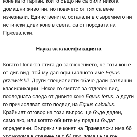
коне като тарпан, които също не са били никога
домашни животни, но повечето от тях са вече
изчезнали. Единствените, останали в съвремието ни
истински диви коне в света, са от породата на
Пржевалски.
Наука за класификацията
Когато Поляков стига до заключението, че този кон е
от див вид, той му дал официалното име
Equus
przewalskii
. Други специалисти обаче дали различни
класификации. Някои го смятат за отделен вид,
последната следа от дивите коне
Equus ferus
, а други
го причисляват като подвид на
Equus caballus
.
Крайният отговор на този въпрос ще бъде даден,
само ако, или когато общите му предци бъдат
определени. Въпреки че конят на Пржевалски има 66
хромозома в сравнение с 64 при домашния кон,