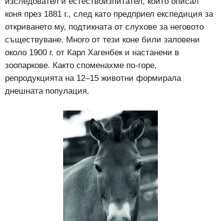
изследовател и естествоизпитател, който описал
коня през 1881 г., след като предприел експедиция за
откриването му, подтикната от слухове за неговото
съществуване. Много от тези коне били заловени
около 1900 г. от Карл Хагенбек и настанени в
зоопаркове. Както споменахме по-горе,
репродукцията на 12–15 животни формирала
днешната популация.