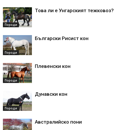
Това ли е Унгарският тежковоз?
Породи
Български Рисист кон
Породи
Плевенски кон
Породи
Дунавски кон
Породи
Австралийско пони