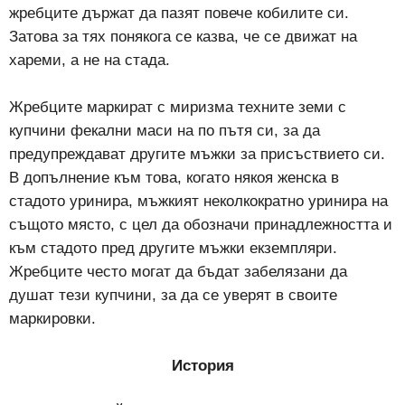
жребците държат да пазят повече кобилите си.
Затова за тях понякога се казва, че се движат на
хареми, а не на стада.
Жребците маркират с миризма техните земи с
купчини фекални маси на по пътя си, за да
предупреждават другите мъжки за присъствието си.
В допълнение към това, когато някоя женска в
стадото уринира, мъжкият неколкократно уринира на
същото място, с цел да обозначи принадлежността и
към стадото пред другите мъжки екземпляри.
Жребците често могат да бъдат забелязани да
душат тези купчини, за да се уверят в своите
маркировки.
История