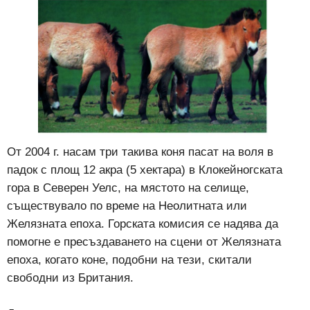
От 2004 г. насам три такива коня пасат на воля в
падок с площ 12 акра (5 хектара) в Клокейногската
гора в Северен Уелс, на мястото на селище,
съществувало по време на Неолитната или
Желязната епоха. Горската комисия се надява да
помогне е пресъздаването на сцени от Желязната
епоха, когато коне, подобни на тези, скитали
свободни из Британия.