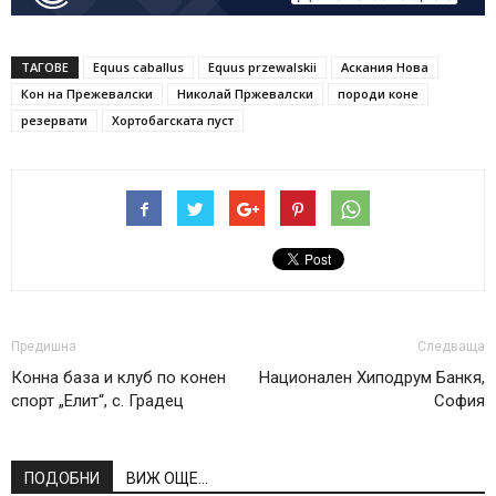
ТАГОВЕ
Equus caballus
Equus przewalskii
Аскания Нова
Кон на Прежевалски
Николай Пржевалски
породи коне
резервати
Хортобагската пуст
Предишна
Следваща
Конна база и клуб по конен
Национален Хиподрум Банкя,
спорт „Елит“, с. Градец
София
ПОДОБНИ
ВИЖ ОЩЕ...