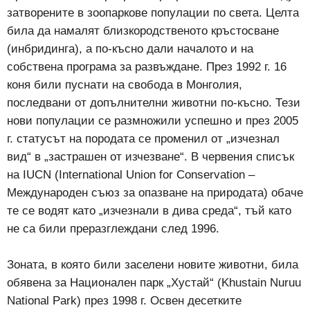
затворените в зоопаркове популации по света. Целта
била да намалят близкородственото кръстосване
(инбридинга), а по-късно дали началото и на
собствена програма за развъждане. През 1992 г. 16
коня били пуснати на свобода в Монголия,
последвани от допълнителни животни по-късно. Тези
нови популации се размножили успешно и през 2005
г. статусът на породата се променил от „изчезнал
вид“ в „застрашен от изчезване“. В червения списък
на IUCN (International Union for Conservation –
Международен съюз за опазване на природата) обаче
те се водят като „изчезнали в дива среда“, тъй като
не са били преразглеждани след 1996.
Зоната, в която били заселени новите животни, била
обявена за Национален парк „Хустай“ (Khustain Nuruu
National Park) през 1998 г. Освен десетките