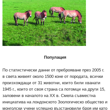
Популация
По статистически данни от преброяване през 2005 г.
в света живеят около 1500 коне от породата, всички
произхождащи от 31 животни, които били хванати
1945 г., които от своя страна са потомци на други 15,
заловени в началото на ХХ в. Смела съвместна
инициатива на лондонското Зоологическо общество и
монголски учени успешно възстановили броя им като