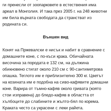
ги пренесли от зоопарковете в естествения има
ареал в Монголия. И така през 2005 г. на 248 животни
им била върната свободата да странстват из
родината си.
Външен вид
Конят на Пржевалски е нисък и набит в сравнение с
домашните коне, с по-къси крака. Обичайната
височина за породата е 132 см, на дължина
обикновено стигат около 210 см с 90-сантиметрова
опашка. Теглото им е приблизително 300 кг. Цветът
на козината им е подобна на сиво-кафявите домашни
коне. Варира от тъмно-кафяв около гривата (която
стои изправена) до бледо-кафяв в областта от
хълбоците до слабините и жълто-бял по корема.
Краката често са украсени с леки райета.