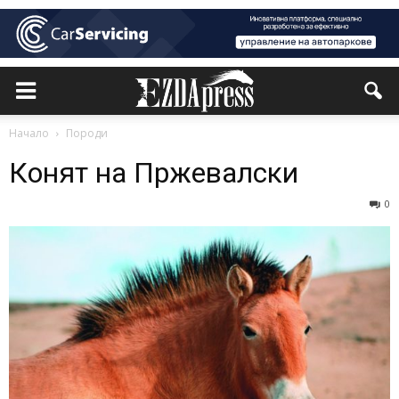
Начало
Породи
Конят на Пржевалски
0