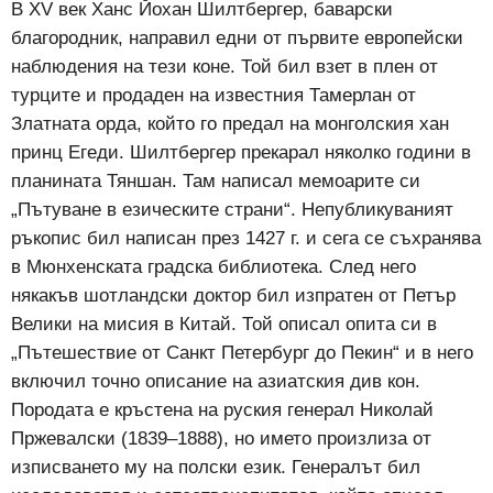
В XV век Ханс Йохан Шилтбергер, баварски
благородник, направил едни от първите европейски
наблюдения на тези коне. Той бил взет в плен от
турците и продаден на известния Тамерлан от
Златната орда, който го предал на монголския хан
принц Егеди. Шилтбергер прекарал няколко години в
планината Тяншан. Там написал мемоарите си
„Пътуване в езическите страни“. Непубликуваният
ръкопис бил написан през 1427 г. и сега се съхранява
в Мюнхенската градска библиотека. След него
някакъв шотландски доктор бил изпратен от Петър
Велики на мисия в Китай. Той описал опита си в
„Пътешествие от Санкт Петербург до Пекин“ и в него
включил точно описание на азиатския див кон.
Породата е кръстена на руския генерал Николай
Пржевалски (1839–1888), но името произлиза от
изписването му на полски език. Генералът бил