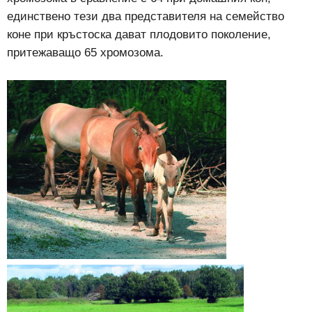
единствено тези два представителя на семейство
коне при кръстоска дават плодовито поколение,
притежаващо 65 хромозома.