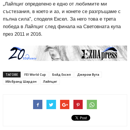
„Лайпциг определено е едно от любимите ми
състезания, в което и аз, и конете се разгръщаме с
пълна сила”, споделя Ексел. За него това е трета
победа в Лайпциг след финала на Световната купа
през 2011 и 2016.
ТАГОВЕ
FEI World Cup
Бойд Ексел
Джером Вута
Ийсбранд Шардон
Лайпциг