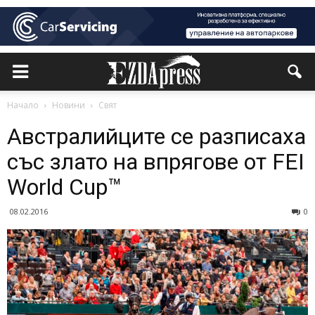
Начало
Новини
Свят
Австралийците се разписаха
със злато на впрягове от FEI
World Cup™
08.02.2016
0