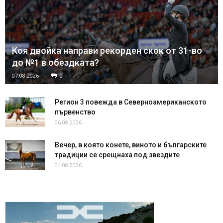
Коя двойка направи рекорден скок от 31-во
до №1 в обездката?
07.08.2026
0
Регион 3 повежда в Северноамериканското
първенство
06.08.2026
Вечер, в която конете, виното и българските
традиции се срещнаха под звездите
04.08.2026