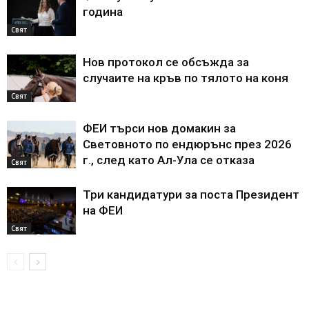
година
Свят
Нов протокол се обсъжда за
случаите на кръв по тялото на коня
Свят
ФЕИ търси нов домакин за
Световното по ендюрънс през 2026
г., след като Ал-Ула се отказа
Свят
Три кандидатури за поста Президент
на ФЕИ
Свят