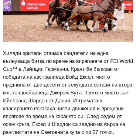
Хиляди зрители станаха свидетели на една
вълнуваща битка по време на впряговете от FEI World
Cup™ в Лайпциг, Германия. Краят бе белязан от
победата на австралиеца Бойд Ексел, чиято
преднина от две десети от секундата остави на второ
място швейцареца Джером Вута. Третото място зае
Ийсбранд Шардон от Дания. И тримата в
класирането показаха чисти движения и прецизни
впрягове по време на карането си. След седем от
осем кръга, Ексел и Шардон са заедно на върха на
ранглистата на Световната купа с по 27 точки.