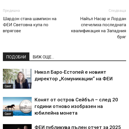
Предишна
Следваща
Шардон стана шампион на
Найъл Насар и Лордан
ФЕИ Световна купа по
спечелиха последната
впрягове
квалификация на Западния
бряг
ПОДОБНИ
ВИЖ ОЩЕ...
Никол Баро-Естопей е новият
директор „Комуникации“ на ФЕИ
Свят
Конят от остров Сейбъл – след 20
години отново изобразен на
юбилейна монета
Свят
ФЕИ публикува пълен отчет за 2025