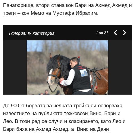
Панагюрище, втори стана кон Бари на Ахмед Ахмед и
трети – кон Мемо на Мустафа Ибрахим.
Галерия: IV категория
1
на 21
До 900 кг борбата за челната тройка си оспорваха
известните на публиката тежковози Винс, Бари и
Лео. В този ред се случи и класирането, като Лео и
Бари бяха на Ахмед Ахмед, а Винс на Дани