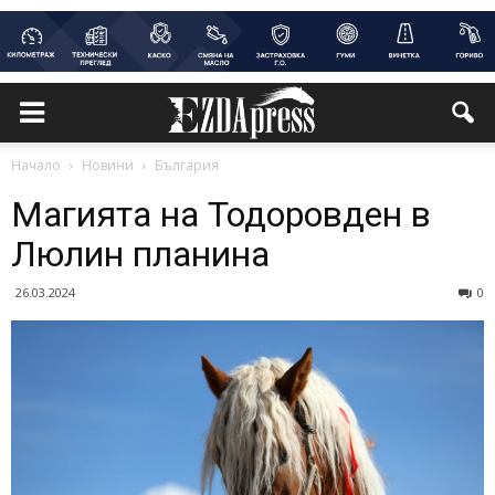
Начало
Новини
България
Магията на Тодоровден в
Люлин планина
26.03.2024
0