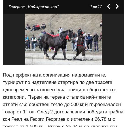
Галерия: „Най-красив кон“
1
на 17
Под перфектната организация на домакините,
турнирът по надтегляне стартира по две трасета
едновременно за конете участници в общо шестте
категории. Първи на терена стъпиха най-леките
атлети със собствен тегло до 500 кг и първоначален
товар от 1 тон. След 2 дотоварвания победата грабна
кон Реал на Георги Георгиев с изтеглени 26,78 м с
тежест от 1 500 кг. . Втори с 25,24 м се класира кон