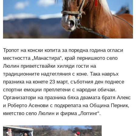
Тропот на конски копита за поредна година огласи
местността „Манастира“, край пернишкото село
Люлин приветствайки хиляди гости на
традиционните надтегляния с коне. Така навръх
празника на конете 23 март, съботния ден поднесе
спортни емоции преплетени с народни обичаи.
Организатори на празника бяха двамата братя Алекс
и Роберто Асенови с подкрепата на Община Перник,
кметство село Люлин и фирма „Логгинг“.