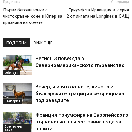
Предишна
Следваща
Първи бегови гонки с
Триумф за Ирландия в серия
чистокръвни коне в Юпер за
2 от лигата на Longines в САЩ
празника на конете
ПОДОБНИ
ВИЖ ОЩЕ...
Регион 3 повежда в
Северноамериканското първенство
Обездка
Вечер, в която конете, виното и
българските традиции се срещнаха
под звездите
България
Франция триумфира на Европейското
първенство по всестранна езда за
Всестранна
понита
езда