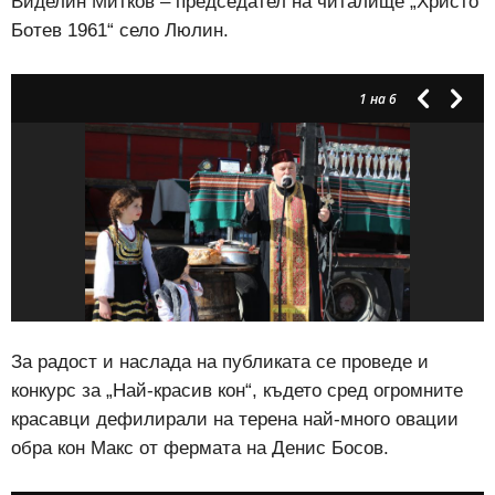
Виделин Митков – председател на читалище „Христо
Ботев 1961“ село Люлин.
1
на 6
За радост и наслада на публиката се проведе и
конкурс за „Най-красив кон“, където сред огромните
красавци дефилирали на терена най-много овации
обра кон Макс от фермата на Денис Босов.