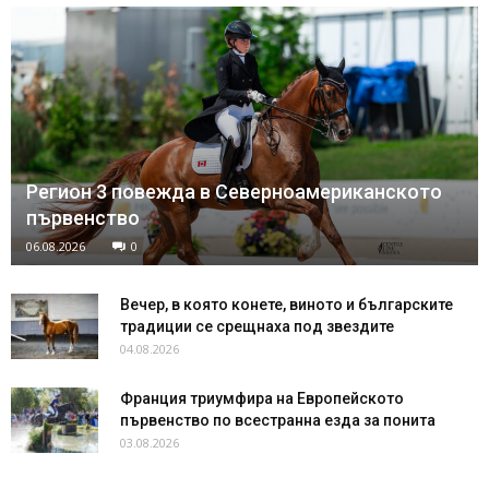
Регион 3 повежда в Северноамериканското
първенство
06.08.2026
0
Вечер, в която конете, виното и българските
традиции се срещнаха под звездите
04.08.2026
Франция триумфира на Европейското
първенство по всестранна езда за понита
03.08.2026