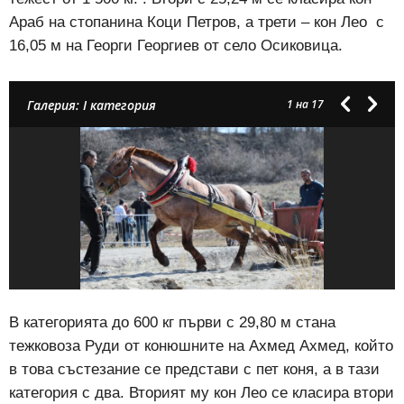
Араб на стопанина Коци Петров, а трети – кон Лео с
16,05 м на Георги Георгиев от село Осиковица.
Галерия: I категория
1
на 17
В категорията до 600 кг първи с 29,80 м стана
тежковоза Руди от конюшните на Ахмед Ахмед, който
в това състезание се представи с пет коня, а в тази
категория с два. Вторият му кон Лео се класира втори