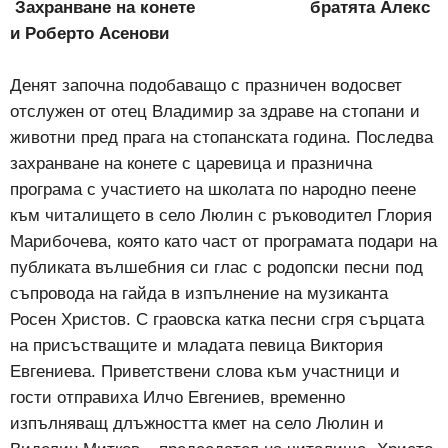
Захранване на конете братята Алекс
и Роберто Асенови
Денят започна подобаващо с празничен водосвет
отслужен от отец Владимир за здраве на стопани и
животни пред прага на стопанската година. Последва
захранване на конете с царевица и празнична
програма с участието на школата по народно пеене
към читалището в село Люлин с ръководител Глория
Марибочева, която като част от програмата подари на
публиката вълшебния си глас с родопски песни под
съпровода на гайда в изпълнение на музиканта
Росен Христов. С граовска катка песни сгря сърцата
на присъстващите и младата певица Виктория
Евгениева. Приветствени слова към участници и
гости отправиха Илчо Евгениев, временно
изпълняващ длъжността кмет на село Люлин и