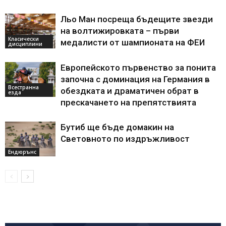
Льо Ман посреща бъдещите звезди
на волтижировката – първи
Класически
медалисти от шампионата на ФЕИ
дисциплини
Европейското първенство за понита
започна с доминация на Германия в
Всестранна
обездката и драматичен обрат в
езда
прескачането на препятствията
Бутиб ще бъде домакин на
Световното по издръжливост
Ендюрънс