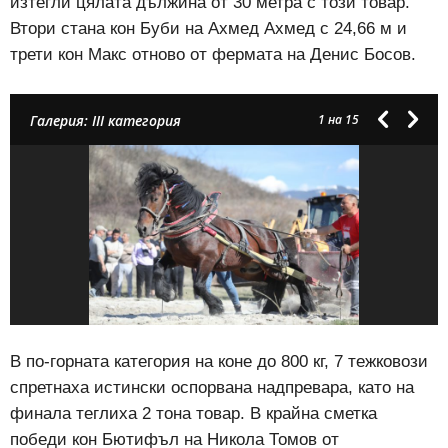
изтегли цялата дължина от 30 метра с този товар.
Втори стана кон Буби на Ахмед Ахмед с 24,66 м и
трети кон Макс отново от фермата на Денис Босов.
Галерия: III категория
1
на 15
В по-горната категория на коне до 800 кг, 7 тежковози
спретнаха истински оспорвана надпревара, като на
финала теглиха 2 тона товар. В крайна сметка
победи кон Бютифъл на Никола Томов от