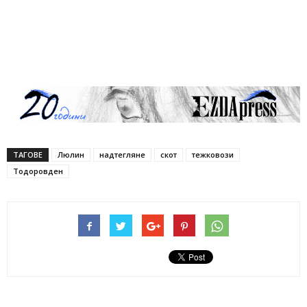
ТАГОВЕ
Люлин
надтегляне
скот
тежковози
Тодоровден