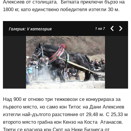
Алексиев от столицата. Битката приключи бързо на
1800 кг, като единствено победителя изтегли 30 м.
Галерия: V категория
1
на 7
Над 900 кг отново три тежковози се конкурираха за
първото място, но само кон Титос на Дани Алексиев
изтегли най-дългото разстояние от 29,48 м. С 25,33 м
второто място грабна кон Кензо на Коста Атанасов.
Трети се класира кон Скот на Ники Бизнеса от