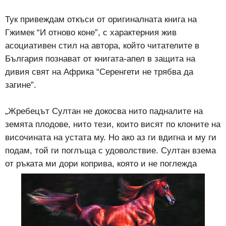
Тук привеждам откъси от оригиналната книга на
Гжимек “И отново коне”, с характерния жив
асоциативен стил на автора, който читателите в
България познават от книгата-апел в защита на
дивия свят на Африка “Серенгети не трябва да
загине”.
„Жребецът Султан не докосва нито падналите на
земята плодове, нито тези, които висят по клоните на
височината на устата му. Но ако аз ги вдигна и му ги
подам, той ги поглъща с удоволствие. Султан взема
от ръката ми дори коприва, която и не поглежда