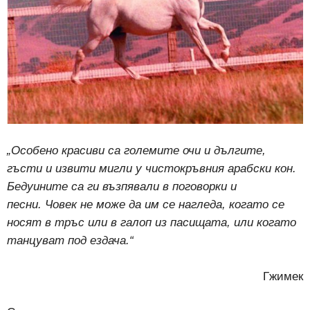
„Особено красиви са големите очи и дългите,
гъсти и извити мигли у чистокръвния арабски кон.
Бедуините са ги възпявали
в поговорки и
песни.
Човек не може да им се нагледа, когато се
носят в тръс или в галоп из пасищата, или когато
танцуват под ездача.“
Гжимек