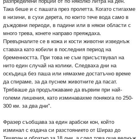
разпределени порции от по няколко литра на ден.
Така беше и с пашата през пролетта. Когато стигахме
в низини, в сухи дерета, по които тече вода само в
дъждовни периоди, в падини или в някои области с
много трева, конете направо преяждаха.
Превърналите се в кожа и кости животни изведнъж
ставаха като кобили в последния период на
бременността. При това не съм присъствувал на
нито един случай на колики. Следваха дни на
оскъдица без паша или нямахме достатъчно време
да спираме, за да пуснем животните да пасат.
Трябваше да продължаваме да вървим при най-
големи лишения, като изминавахме понякога по 250-
300 км. за два дни”.
Фразер съобщава за един арабски кон, който
изминал с ездача си разстоянието от Шираз до
Техеран и обратно за 18 дни, а след това още веднъж