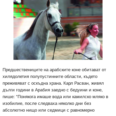
Предшествениците на арабските коне обитават от
хилядолетия полупустинните области, където
преживяват с оскъдна храна. Карл Расван, живял
дълги години в Арабия заедно с бедуини и коне,
пише: “Понякога имаше вода или камилско мляко в
изобилие, после следваха няколко дни без
абсолютно нищо или седмици с равномерно