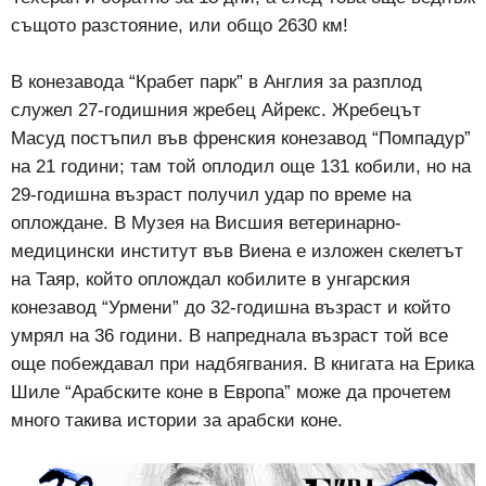
същото разстояние, или общо 2630 км!
В конезавода “Крабет парк” в Англия за разплод
служел 27-годишния жребец Айрекс. Жребецът
Масуд постъпил във френския конезавод “Помпадур”
на 21 години; там той оплодил още 131 кобили, но на
29-годишна възраст получил удар по време на
оплождане. В Музея на Висшия ветеринарно-
медицински институт във Виена е изложен скелетът
на Таяр, който оплождал кобилите в унгарския
конезавод “Урмени” до 32-годишна възраст и който
умрял на 36 години. В напреднала възраст той все
още побеждавал при надбягвания. В книгата на Ерика
Шиле “Арабските коне в Европа” може да прочетем
много такива истории за арабски коне.