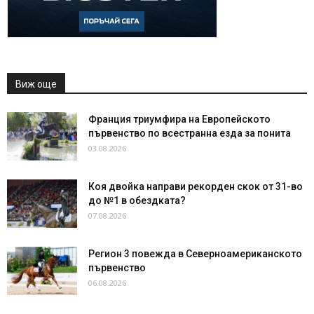
Виж още
Франция триумфира на Европейското
първенство по всестранна езда за понита
03.08.2026
Коя двойка направи рекорден скок от 31-во
до №1 в обездката?
07.08.2026
Регион 3 повежда в Северноамериканското
първенство
06.08.2026