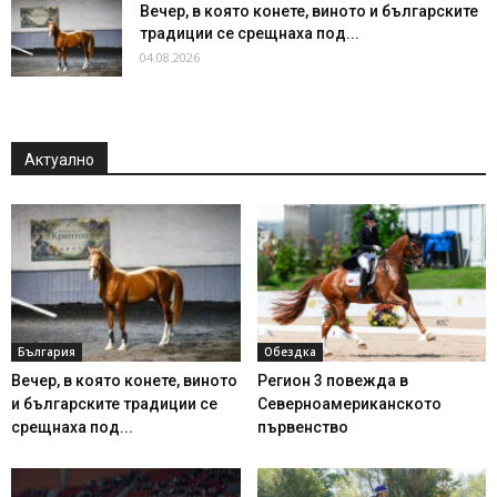
Вечер, в която конете, виното и българските
традиции се срещнаха под...
04.08.2026
Актуално
България
Обездка
Вечер, в която конете, виното
Регион 3 повежда в
и българските традиции се
Северноамериканското
срещнаха под...
първенство