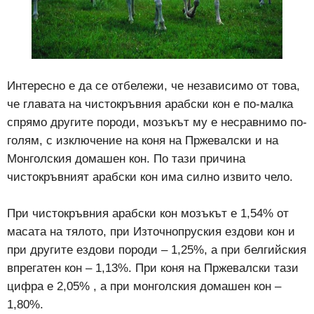
Интересно е да се отбележи, че независимо от това,
че главата на чистокръвния арабски кон е по-малка
спрямо другите породи, мозъкът му е несравнимо по-
голям, с изключение на коня на Пржевалски и на
Монголския домашен кон. По тази причина
чистокръвният арабски кон има силно извито чело.
При чистокръвния арабски кон мозъкът е 1,54% от
масата на тялото, при Източнопруския ездови кон и
при другите ездови породи – 1,25%, а при белгийския
впрегатен кон – 1,13%. При коня на Пржевалски тази
цифра е 2,05% , а при монголския домашен кон –
1,80%.