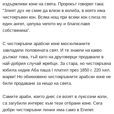
издържливи коне на света. Пророкът говорел така:
“Злият дух не смее да влезе в колиба, в която има
чистокръвен кон. Всяка нощ при всеки кон слиза по
един ангел, целува челото му и благославя
собственика”.
С чистокръвни арабски коне мюсюлманите
завладели половината свят. И те знаели на какво
дължат това, тъй като на друговерци продавали в
най-добрия случай жребци. За стара, но чистокръвна
кобила хедив Аба паша I платил през 1850 г. 220 хил.
марки! Но обикновено чистокръвните арабски коне не
били продавани за нищо на света.
Самите араби, които днес се возят в луксозни коли,
са загубили интерес към тези отбрани коне. Сега
добри чистокръвни линии има само в Египет.