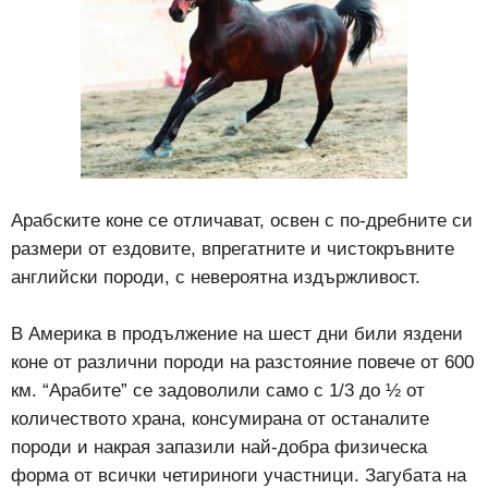
Арабските коне се отличават, освен с по-дребните си
размери от ездовите, впрегатните и чистокръвните
английски породи, с невероятна издържливост.
В Америка в продължение на шест дни били яздени
коне от различни породи на разстояние повече от 600
км. “Арабите” се задоволили само с 1/3 до ½ от
количеството храна, консумирана от останалите
породи и накрая запазили най-добра физическа
форма от всички четириноги участници. Загубата на