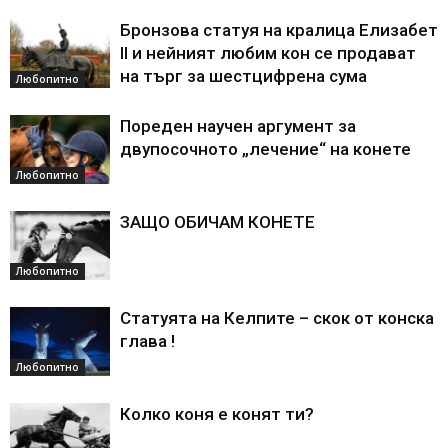
Бронзова статуя на кралица Елизабет
II и нейният любим кон се продават
на търг за шестцифрена сума
Любопитно
Пореден научен аргумент за
двупосочното „лечение“ на конете
Любопитно
ЗАЩО ОБИЧАМ КОНЕТЕ
Любопитно
Статуята на Келпите – скок от конска
глава !
Любопитно
Колко коня е конят ти?