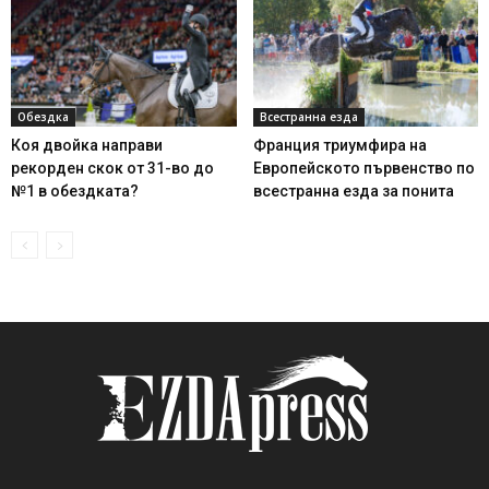
Обездка
Всестранна езда
Коя двойка направи
Франция триумфира на
рекорден скок от 31-во до
Европейското първенство по
№1 в обездката?
всестранна езда за понита