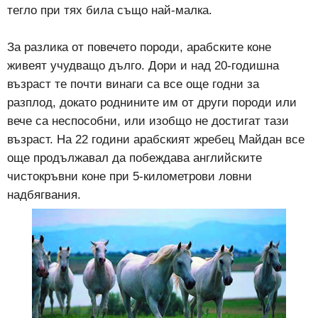
тегло при тях била също най-малка.
За разлика от повечето породи, арабските коне
живеят учудващо дълго. Дори и над 20-годишна
възраст те почти винаги са все още годни за
разплод, докато роднините им от други породи или
вече са неспособни, или изобщо не достигат тази
възраст. На 22 години арабският жребец Майдан все
още продължавал да побеждава английските
чистокръвни коне при 5-километрови ловни
надбягвания.