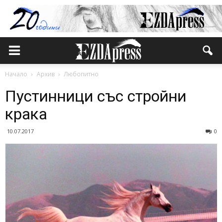
Начало
Архив
Любопитно
Пустинници със стройни
крака
10.07.2017
0