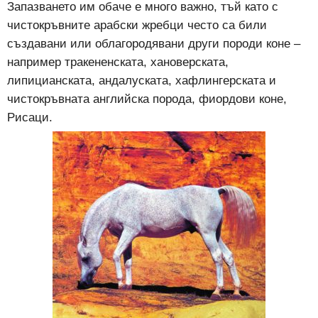
Запазването им обаче е много важно, тъй като с
чистокръвните арабски жребци често са били
създавани или облагородявани други породи коне –
например тракененската, хановерската,
липицианската, андалуската, хафлингерската и
чистокръвната английска порода, фиордови коне,
Рисаци.