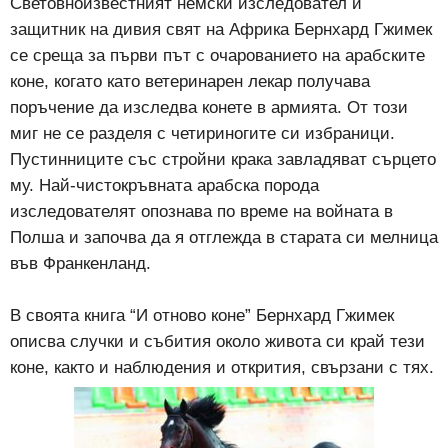
Световноизвестният немски изследовател и
защитник на дивия свят на Африка Бернхард Гжимек
се среща за първи път с очарованието на арабските
коне, когато като ветеринарен лекар получава
поръчение да изследва конете в армията. От този
миг не се разделя с четириногите си избраници.
Пустинниците със стройни крака завладяват сърцето
му. Най-чистокръвната арабска порода
изследователят опознава по време на войната в
Полша и започва да я отглежда в старата си мелница
във Франкенланд.
В своята книга “И отново коне” Бернхард Гжимек
описва случки и събития около живота си край тези
коне, както и наблюдения и открития, свързани с тях.