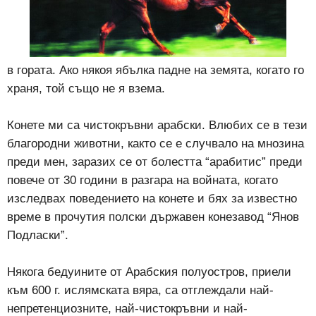
в гората. Ако някоя ябълка падне на земята, когато го
храня, той също не я взема.
Конете ми са чистокръвни арабски. Влюбих се в тези
благородни животни, както се е случвало на мнозина
преди мен, заразих се от болестта “арабитис” преди
повече от 30 години в разгара на войната, когато
изследвах поведението на конете и бях за известно
време в прочутия полски държавен конезавод “Янов
Подласки”.
Някога бедуините от Арабския полуостров, приели
към 600 г. ислямската вяра, са отглеждали най-
непретенциозните, най-чистокръвни и най-