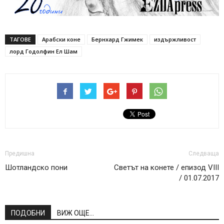
ТАГОВЕ
Арабски коне
Бернхард Гжимек
издържливост
лорд Годолфин Ел Шам
Предишна
Следваща
Шотландско пони
Светът на конете / епизод VIII
/ 01.07.2017
ПОДОБНИ
ВИЖ ОЩЕ...