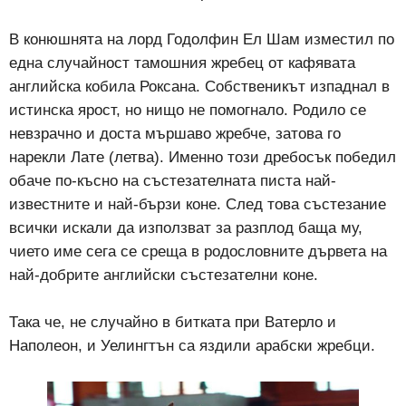
В конюшнята на лорд Годолфин Ел Шам изместил по
една случайност тамошния жребец от кафявата
английска кобила Роксана. Собственикът изпаднал в
истинска ярост, но нищо не помогнало. Родило се
невзрачно и доста мършаво жребче, затова го
нарекли Лате (летва). Именно този дребосък победил
обаче по-късно на състезателната писта най-
известните и най-бързи коне. След това състезание
всички искали да използват за разплод баща му,
чието име сега се среща в родословните дървета на
най-добрите английски състезателни коне.
Така че, не случайно в битката при Ватерло и
Наполеон, и Уелингтън са яздили арабски жребци.