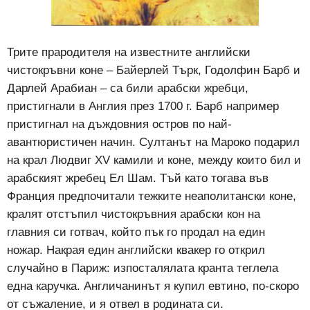
Трите прародителя на известните английски
чистокръвни коне – Байерлей Търк, Годолфин Барб и
Дарлей Арабиан – са били арабски жребци,
пристигнали в Англия през 1700 г. Барб например
пристигнал на дъждовния остров по най-
авантюристичен начин. Султанът на Мароко подарил
на крал Людвиг XV камили и коне, между които бил и
арабският жребец Ел Шам. Тъй като тогава във
Франция предпочитали тежките неаполитански коне,
кралят отстъпил чистокръвния арабски кон на
главния си готвач, който пък го продал на един
ножар. Накрая един английски квакер го открил
случайно в Париж: изпосталялата кранта теглела
една каручка. Англичанинът я купил евтино, по-скоро
от съжаление, и я отвел в родината си.