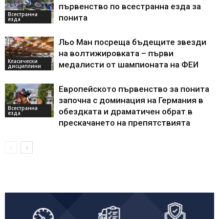
първенство по всестранна езда за
Всестранна
понита
езда
Льо Ман посреща бъдещите звезди
на волтижировката – първи
Класически
медалисти от шампионата на ФЕИ
дисциплини
Европейското първенство за понита
започна с доминация на Германия в
Всестранна
обездката и драматичен обрат в
езда
прескачането на препятствията