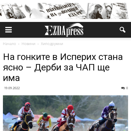
Начало
Новини
Хиподрумни
На гонките в Исперих стана
ясно – Дерби за ЧАП ще
има
19.09.2022
0