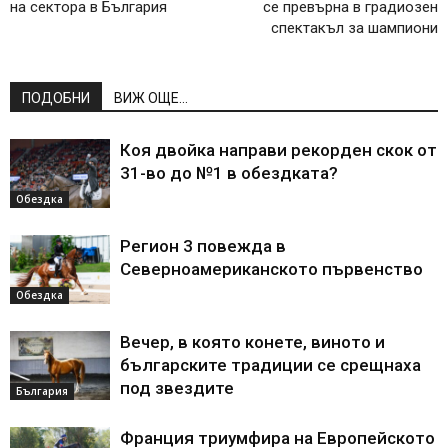
на сектора в България
се превърна в градиозен
спектакъл за шампиони
ПОДОБНИ
ВИЖ ОЩЕ...
Коя двойка направи рекорден скок от
31-во до №1 в обездката?
Обездка
Регион 3 повежда в
Северноамериканското първенство
Обездка
Вечер, в която конете, виното и
българските традиции се срещнаха
под звездите
България
Франция триумфира на Европейското