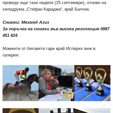
проведе още тази неделя (25 септември), отново на
хиподрума „Стефан Караджа“, край Балчик.
Снимки: Мехмед Азиз
За поръчка на снимки във висока резолюция 0887
451 824
Моменти от беговите гари край Исперих виж в
галерия: