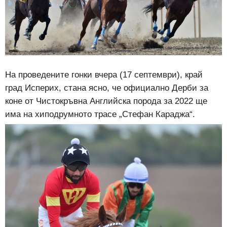
На проведените гонки вчера (17 септември), край
град Исперих, стана ясно, че официално Дерби за
коне от Чистокръвна Английска порода за 2022 ще
има на хиподрумното трасе „Стефан Караджа“.