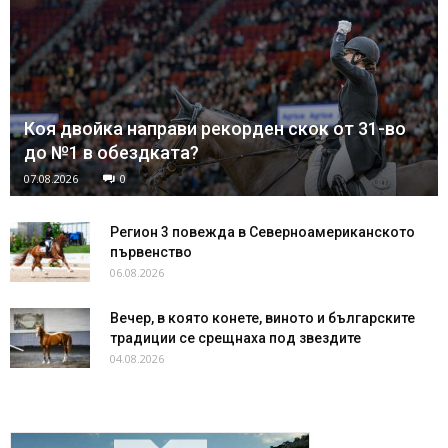
Коя двойка направи рекорден скок от 31-во
до №1 в обездката?
07.08.2026
0
Регион 3 повежда в Северноамериканското
първенство
06.08.2026
Вечер, в която конете, виното и българските
традиции се срещнаха под звездите
04.08.2026