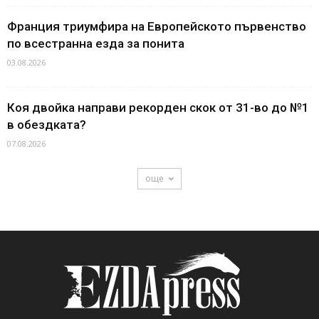
Франция триумфира на Европейското първенство
по всестранна езда за понита
03.08.2026
Коя двойка направи рекорден скок от 31-во до №1
в обездката?
07.08.2026
още