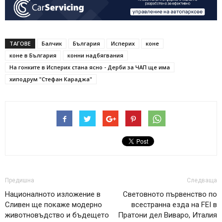
ТАГОВЕ
Балчик
България
Исперих
коне
коне в България
конни надбягвания
На гонките в Исперих стана ясно - Дерби за ЧАП ще има
хиподрум "Стефан Караджа"
Предишна
Следваща
Националното изложение в
Световното първенство по
Сливен ще покаже модерно
всестранна eзда на FEI в
животновъдство и бъдещето
Пратони дел Виваро, Италия