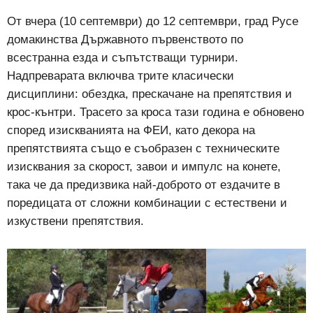
От вчера (10 септември) до 12 септември, град Русе
домакинства Държавното първенството по
всестранна езда и съпътстващи турнири.
Надпреварата включва трите класически
дисциплини: обездка, прескачане на препятствия и
крос-кънтри. Трасето за кроса тази година е обновено
според изискванията на ФЕИ, като декора на
препятствията също е съобразен с техническите
изисквания за скорост, завои и импулс на конете,
така че да предизвика най-доброто от ездачите в
поредицата от сложни комбинации с естествени и
изкуствени препятствия.