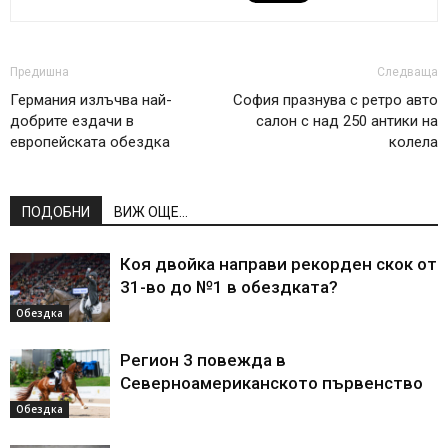
Предишна
Следваща
Германия излъчва най-
София празнува с ретро авто
добрите ездачи в
салон с над 250 антики на
европейската обездка
колела
ПОДОБНИ
ВИЖ ОЩЕ...
Коя двойка направи рекорден скок от
31-во до №1 в обездката?
Обездка
Регион 3 повежда в
Северноамериканското първенство
Обездка