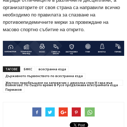
награди отличниците в различните дисциплини, а
организаторите от своя страна са направили всичко
необходимо по правилата за спазване на
противоепидемичните мерки за провеждане на
масово спортно събитие на открито.
ТАГОВЕ
БФКС
всестранна езда
Държавното първенството по всестранна езда
Жестоко преобръщане на запрежчик с двуколка спря III гара във
Войнягово. По същото време в Русе продължава всестранната езда
Пармаков