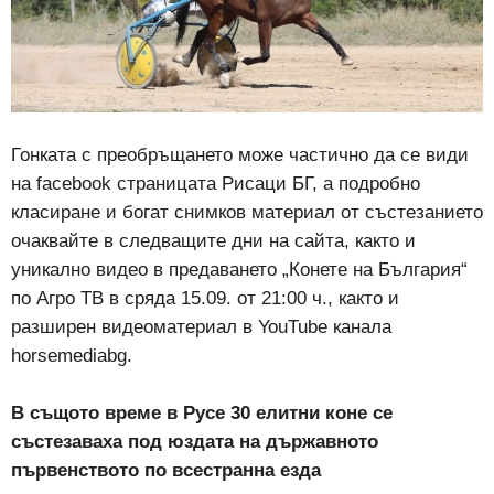
Гонката с преобръщането може частично да се види
на facebook страницата Рисаци БГ, а подробно
класиране и богат снимков материал от състезанието
очаквайте в следващите дни на сайта, както и
уникално видео в предаването „Конете на България“
по Агро ТВ в сряда 15.09. от 21:00 ч., както и
разширен видеоматериал в YouTube канала
horsemediabg.
В същото време в Русе 30 елитни коне се
състезаваха под юздата на държавното
първенството по всестранна езда