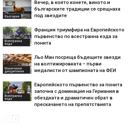
Вечер, в която конете, виното и
българските традиции се срещнаха
под звездите
България
Франция триумфира на Европейското
първенство по всестранна езда за
Всестранна
понита
езда
Льо Ман посреща бъдещите звезди
на волтижировката – първи
Класически
медалисти от шампионата на ФЕИ
дисциплини
Европейското първенство за понита
започна с доминация на Германия в
Всестранна
обездката и драматичен обрат в
езда
прескачането на препятствията