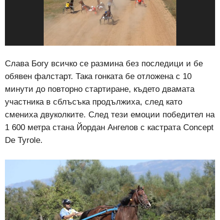
Слава Богу всичко се размина без последици и бе
обявен фалстарт. Така гонката бе отложена с 10
минути до повторно стартиране, където двамата
участника в сблъсъка продължиха, след като
смениха двуколките. След тези емоции победител на
1 600 метра стана Йордан Ангелов с кастрата Concept
De Tyrole.