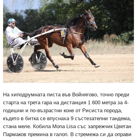
На хиподрумната писта във Войнягово, точно преди
старта на трета гара на дистанция 1 600 метра за 4-
годишни и по-възрастни коне от Рисиста порода,
където в битка се впуснаха 9 състезателни тандема,
стана меле. Кобила Моna Lisa със запрежчик Цветан
Пармаков премина в галоп. В стремежа си да оправи