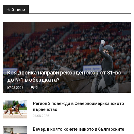
Най-нови
Коя двойка направи рекорден скок от 31-во
до №1 в обездката?
07.08.2026
0
Регион 3 повежда в Северноамериканското
първенство
06.08.2026
Вечер, в която конете, виното и българските