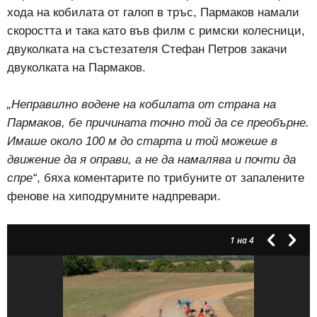
хода на кобилата от галоп в тръс, Пармаков намали
скоростта и така като във филм с римски колесници,
двуколката на състезателя Стефан Петров закачи
двуколката на Пармаков.
„Неправилно водене на кобилата от страна на
Пармаков, бе причината точно той да се преобърне.
Имаше около 100 м до старта и той можеше в
движение да я оправи, а не да намалява и почти да
спре“
, бяха коментарите по трибуните от запалените
фенове на хиподрумните надпревари.
1
на 4