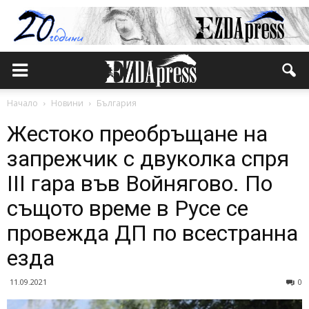
Начало
Новини
България
Жестоко преобръщане на
запрежчик с двуколка спря
III гара във Войнягово. По
същото време в Русе се
провежда ДП по всестранна
езда
11.09.2021
0