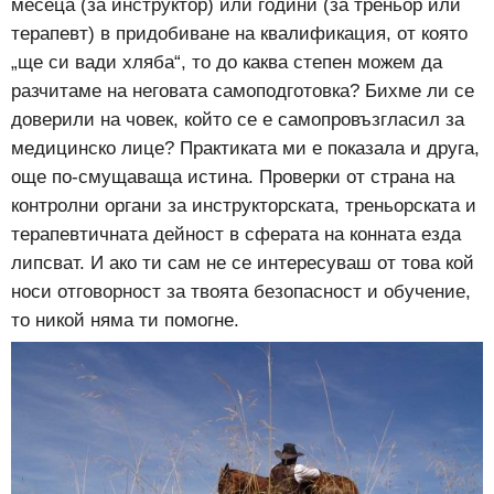
месеца (за инструктор) или години (за треньор или
терапевт) в придобиване на квалификация, от която
„ще си вади хляба“, то до каква степен можем да
разчитаме на неговата самоподготовка? Бихме ли се
доверили на човек, който се е самопровъзгласил за
медицинско лице? Практиката ми е показала и друга,
още по-смущаваща истина. Проверки от страна на
контролни органи за инструкторската, треньорската и
терапевтичната дейност в сферата на конната езда
липсват. И ако ти сам не се интересуваш от това кой
носи отговорност за твоята безопасност и обучение,
то никой няма ти помогне.