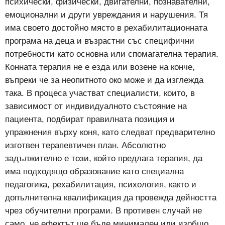
психически, физически, двигателни, познавателни,
емоционални и други увреждания и нарушения. Тя
има своето достойно място в рехабилитационната
програма на деца и възрастни със специфични
потребности като основна или спомагателна терапия.
Конната терапия не е езда или возене на конче,
въпреки че за неопитното око може и да изглежда
така. В процеса участват специалисти, които, в
зависимост от индивидуалното състояние на
пациента, подбират правилната позиция и
упражнения върху коня, като следват предварително
изготвен терапевтичен план. Абсолютно
задължително е този, който предлага терапия, да
има подходящо образование като специална
педагогика, рехабилитация, психология, както и
допълнителна квалификация да провежда дейността
чрез обучителни програми. В противен случай не
само, че ефектът ще бъде минимален или изобщо