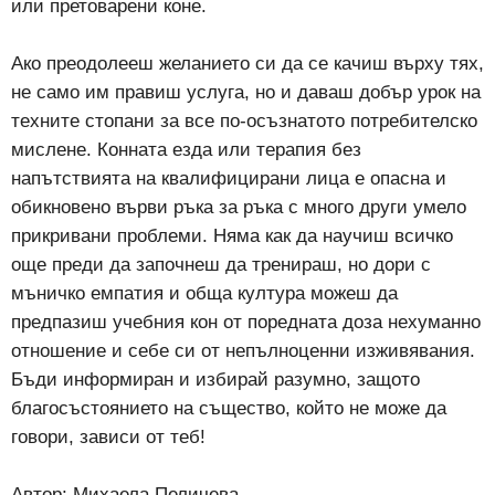
или претоварени коне.
Ако преодолееш желанието си да се качиш върху тях,
не само им правиш услуга, но и даваш добър урок на
техните стопани за все по-осъзнатото потребителско
мислене. Конната езда или терапия без
напътствията на квалифицирани лица е опасна и
обикновено върви ръка за ръка с много други умело
прикривани проблеми. Няма как да научиш всичко
още преди да започнеш да тренираш, но дори с
мъничко емпатия и обща култура можеш да
предпазиш учебния кон от поредната доза нехуманно
отношение и себе си от непълноценни изживявания.
Бъди информиран и избирай разумно, защото
благосъстоянието на същество, който не може да
говори, зависи от теб!
Автор: Михаела Пеличева