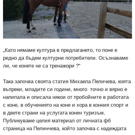
„Като нямаме култура в предлагането, то поне е
редно да бъдем културни потребители. Осъзнаваме
ли, че конете не са тренажори ?“
Така започва своята статия Михаела Пеличева, коята
въпреки, младите си години, много точно и вярно е
напипала и описала някои от пробойните в работата
с коне, в обучението на коне и хора в конния спорт и
в двете страни на услугата конен туризъм.
Публикуваме целия материал от личната фб
страница на Пелинчева, който започва с надеждата