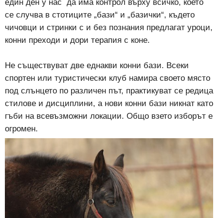
един ден у нас да има контрол върху всичко, което
се случва в стотиците „бази“ и „базички“, където
чичовци и стринки с и без познания предлагат уроци,
конни преходи и дори терапия с коне.
Не съществуват две еднакви конни бази. Всеки
спортен или туристически клуб намира своето място
под слънцето по различен път, практикуват се редица
стилове и дисциплини, а нови конни бази никнат като
гъби на всевъзможни локации. Общо взето изборът е
огромен.