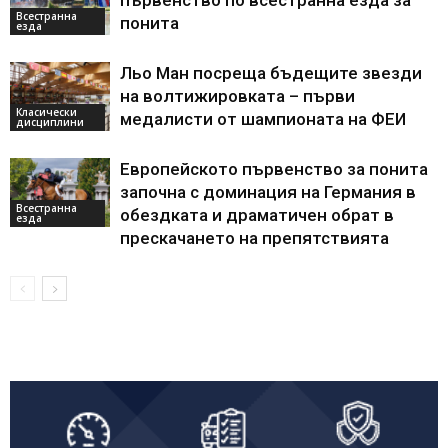
Всестранна
понита
езда
Льо Ман посреща бъдещите звезди
на волтижировката – първи
Класически
медалисти от шампионата на ФЕИ
дисциплини
Европейското първенство за понита
започна с доминация на Германия в
Всестранна
обездката и драматичен обрат в
езда
прескачането на препятствията