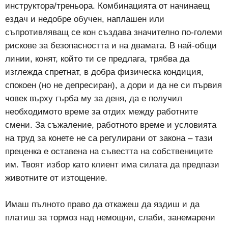
инструктора/треньора. Комбинацията от начинаещ
ездач и недобре обучен, наплашен или
съпротивляващ се кон създава значително по-големи
рискове за безопасността и на двамата. В най-общи
линии, конят, който ти се предлага, трябва да
изглежда спретнат, в добра физическа кондиция,
спокоен (но не депресиран), а дори и да не си първия
човек върху гърба му за деня, да е получил
необходимото време за отдих между работните
смени. За съжаление, работното време и условията
на труд за конете не са регулирани от закона – тази
преценка е оставена на съвестта на собствениците
им. Твоят избор като клиент има силата да предпази
животните от изтощение.
Имаш пълното право да откажеш да яздиш и да
платиш за тормоз над немощни, слаби, занемарени