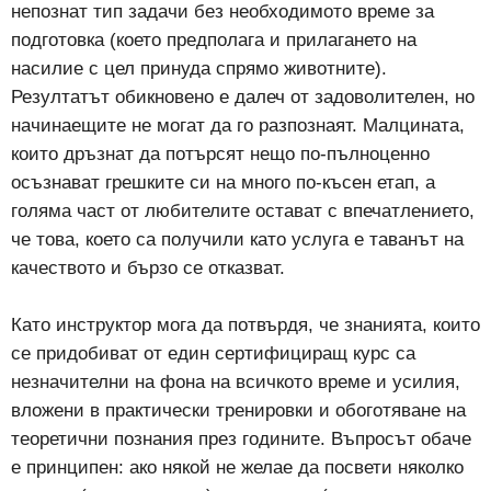
непознат тип задачи без необходимото време за
подготовка (което предполага и прилагането на
насилие с цел принуда спрямо животните).
Резултатът обикновено е далеч от задоволителен, но
начинаещите не могат да го разпознаят. Малцината,
които дръзнат да потърсят нещо по-пълноценно
осъзнават грешките си на много по-късен етап, а
голяма част от любителите остават с впечатлението,
че това, което са получили като услуга е таванът на
качеството и бързо се отказват.
Като инструктор мога да потвърдя, че знанията, които
се придобиват от един сертифициращ курс са
незначителни на фона на всичкото време и усилия,
вложени в практически тренировки и обоготяване на
теоретични познания през годините. Въпросът обаче
е принципен: ако някой не желае да посвети няколко