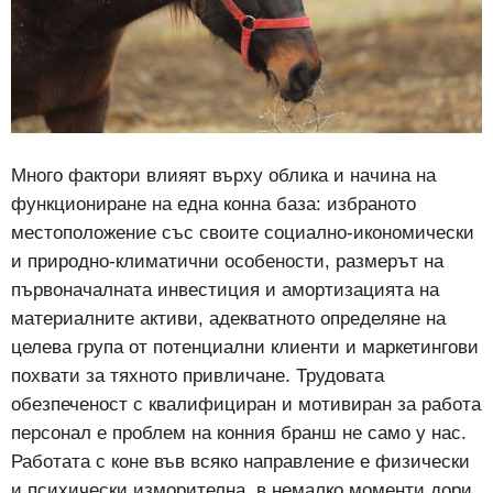
Много фактори влияят върху облика и начина на
функциониране на една конна база: избраното
местоположение със своите социално-икономически
и природно-климатични особености, размерът на
първоначалната инвестиция и амортизацията на
материалните активи, адекватното определяне на
целева група от потенциални клиенти и маркетингови
похвати за тяхното привличане. Трудовата
обезпеченост с квалифициран и мотивиран за работа
персонал е проблем на конния бранш не само у нас.
Работата с коне във всяко направление е физически
и психически изморителна, в немалко моменти дори