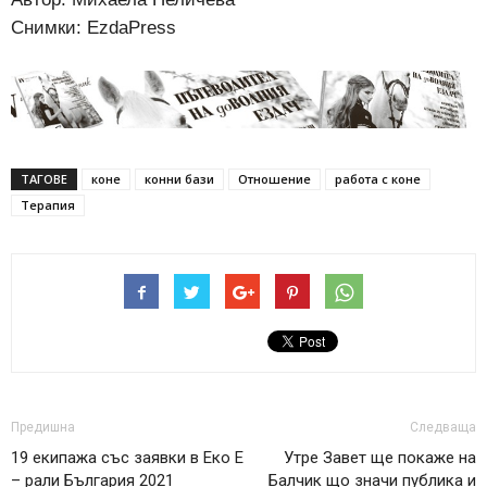
Снимки: EzdaPress
ТАГОВЕ
коне
конни бази
Отношение
работа с коне
Терапия
Предишна
Следваща
19 екипажа със заявки в Еко Е
Утре Завет ще покаже на
– рали България 2021
Балчик що значи публика и