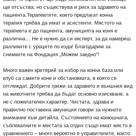
ще отсъства, но съществува и риск за здравето на
пациента.Терапевтите, които предлагат конна
терапия трябва да имат и асистенти. Мястото на
терапевта е до пациента, амуницията на коня е
различна… Не е нужно да си експерт, за да намериш
разликите с уроците по езда! Благодарим за
снимките на Фондация „Можем заедно“!
Много важен критерий за избор на конна база или
клуб са самите коне и обстановката, в която се
отглеждат. Добрите грижи за здравето и външния вид
на животните трябва да бъдат основно изискване, а
не с пожелателен характер. Чистата, здрава и
правилно поставена амуниция говори за нужното
внимание към детайла. Състоянието на конюшната,
съблекалните и местата за отдих също имат място в
уравнението – много вероятно е управителите, които