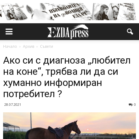
Начало
Архив
Съвети
Ако си с диагноза „любител
на коне“, трябва ли да си
хуманно информиран
потребител ?
28.07.2021
0