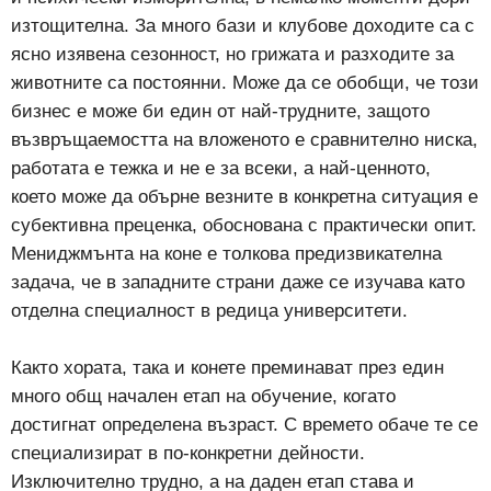
изтощителна. За много бази и клубове доходите са с
ясно изявена сезонност, но грижата и разходите за
животните са постоянни. Може да се обобщи, че този
бизнес е може би един от най-трудните, защото
възвръщаемостта на вложеното е сравнително ниска,
работата е тежка и не е за всеки, а най-ценното,
което може да обърне везните в конкретна ситуация е
субективна преценка, обоснована с практически опит.
Мениджмънта на коне е толкова предизвикателна
задача, че в западните страни даже се изучава като
отделна специалност в редица университети.
Както хората, така и конете преминават през един
много общ начален етап на обучение, когато
достигнат определена възраст. С времето обаче те се
специализират в по-конкретни дейности.
Изключително трудно, а на даден етап става и