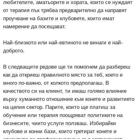
любителите, аматьорите и хората, които се нуждаят
от терапия пък трябва предварително да направят
проучване на базите и клубовете, които имат
намерение да посещават.
Най-близкото или най-евтиното не винаги е най-
доброто.
В следващите редове ще ти помогнем да разбереш
как да откриеш правилното място за теб, което е
много по-важно, от колкото предполагаш. В
качеството си на клиент, ти имаш голямо влияние
върху хуманното отношение към конете и развитието
на целия сектор. Парите, които ще платиш за
обучение или терапия поощряват политиките на
бизнесите, чиито услуги ползваш. Избирайки
клубове и конни бази, които третират конете и