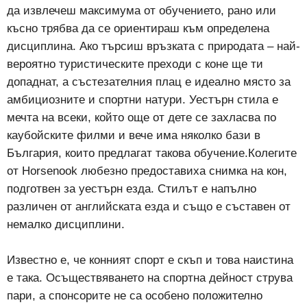
да извлечеш максимума от обучението, рано или
късно трябва да се ориентираш към определена
дисциплина. Ако търсиш връзката с природата – най-
вероятно туристическите преходи с коне ще ти
допаднат, а състезателния плац е идеално място за
амбициозните и спортни натури. Уестърн стила е
мечта на всеки, който още от дете се захласва по
каубойските филми и вече има няколко бази в
България, които предлагат такова обучение.Колегите
от Horsenook любезно предоставиха снимка на кон,
подготвен за уестърн езда. Стилът е напълно
различен от английската езда и също е съставен от
немалко дисциплини.
Известно е, че конният спорт е скъп и това наистина
е така. Осъществяването на спортна дейност струва
пари, а спонсорите не са особено положително