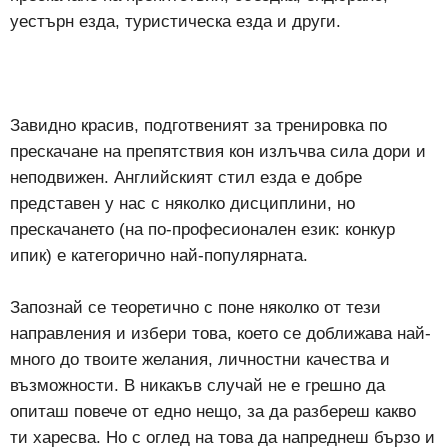
уестърн езда, туристическа езда и други.
Завидно красив, подготвеният за тренировка по
прескачане на препятствия кон излъчва сила дори и
неподвижен. Английският стил езда е добре
представен у нас с няколко дисциплини, но
прескачането (на по-професионален език: конкур
ипик) е категорично най-популярната.
Запознай се теоретично с поне няколко от тези
направления и избери това, което се доближава най-
много до твоите желания, личностни качества и
възможности. В никакъв случай не е грешно да
опиташ повече от едно нещо, за да разбереш какво
ти харесва. Но с оглед на това да напреднеш бързо и