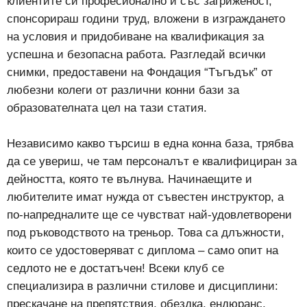
клиентите си професионално и със загриженост,
спонсорираш години труд, вложени в изграждането
на условия и придобиване на квалификация за
успешна и безопасна работа. Разгледай всички
снимки, предоставени на Фондация “Тъгъдък” от
любезни колеги от различни конни бази за
образователната цел на тази статия.
Независимо какво търсиш в една конна база, трябва
да се увериш, че там персоналът е квалифициран за
дейността, която те вълнува. Начинаещите и
любителите имат нужда от съвестен инструктор, а
по-напредналите ще се чувстват най-удовлетворени
под ръководството на треньор. Това са длъжности,
които се удостоверяват с диплома – само опит на
седлото не е достатъчен! Всеки клуб се
специализира в различни стилове и дисциплини:
прескачане на препятствия, обездка, ендюранс,