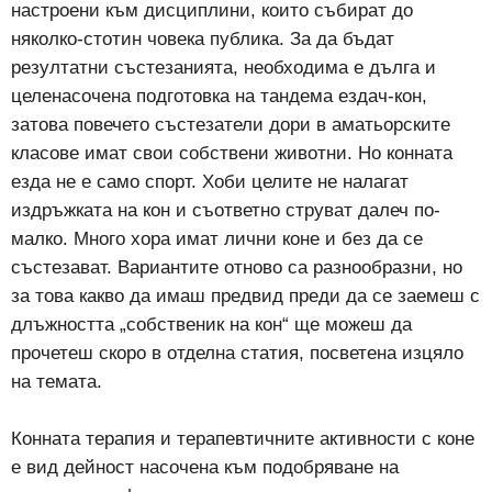
настроени към дисциплини, които събират до
няколко-стотин човека публика. За да бъдат
резултатни състезанията, необходима е дълга и
целенасочена подготовка на тандема ездач-кон,
затова повечето състезатели дори в аматьорските
класове имат свои собствени животни. Но конната
езда не е само спорт. Хоби целите не налагат
издръжката на кон и съответно струват далеч по-
малко. Много хора имат лични коне и без да се
състезават. Вариантите отново са разнообразни, но
за това какво да имаш предвид преди да се заемеш с
длъжността „собственик на кон“ ще можеш да
прочетеш скоро в отделна статия, посветена изцяло
на темата.
Конната терапия и терапевтичните активности с коне
е вид дейност насочена към подобряване на