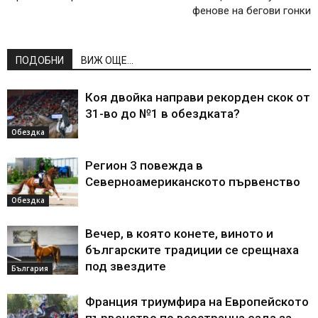
фенове на бегови гонки
ПОДОБНИ
ВИЖ ОЩЕ...
Коя двойка направи рекорден скок от
31-во до №1 в обездката?
Обездка
Регион 3 повежда в
Северноамериканското първенство
Обездка
Вечер, в която конете, виното и
българските традиции се срещнаха
под звездите
България
Франция триумфира на Европейското
първенство по всестранна езда за