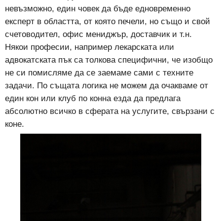
невъзможно, един човек да бъде едновременно
експерт в областта, от която печели, но също и свой
счетоводител, офис мениджър, доставчик и т.н.
Някои професии, например лекарската или
адвокатската пък са толкова специфични, че изобщо
не си помисляме да се заемаме сами с техните
задачи. По същата логика не можем да очакваме от
един кон или клуб по конна езда да предлага
абсолютно всичко в сферата на услугите, свързани с
коне.