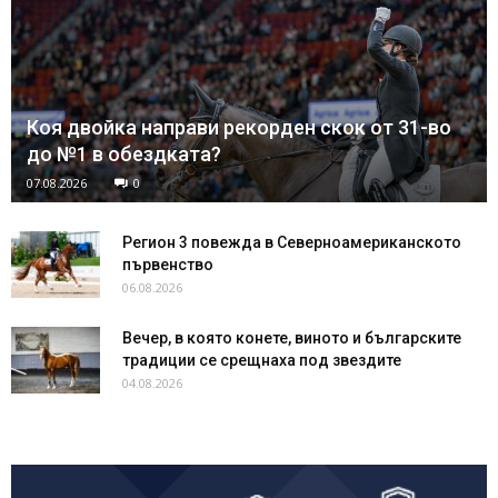
Коя двойка направи рекорден скок от 31-во
до №1 в обездката?
07.08.2026
0
Регион 3 повежда в Северноамериканското
първенство
06.08.2026
Вечер, в която конете, виното и българските
традиции се срещнаха под звездите
04.08.2026