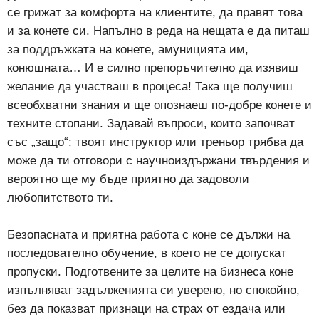
се грижат за комфорта на клиентите, да правят това
и за конете си. Напълно в реда на нещата е да питаш
за поддръжката на конете, амуницията им,
конюшната… И е силно препоръчително да изявиш
желание да участваш в процеса! Така ще получиш
всеобхватни знания и ще опознаеш по-добре конете и
техните стопани. Задавай въпроси, които започват
със „защо“: твоят инструктор или треньор трябва да
може да ти отговори с научноиздържани твърдения и
вероятно ще му бъде приятно да задоволи
любопитството ти.
Безопасната и приятна работа с коне се дължи на
последователно обучение, в което не се допускат
пропуски. Подготвените за целите на бизнеса коне
изпълняват задълженията си уверено, но спокойно,
без да показват признаци на страх от ездача или