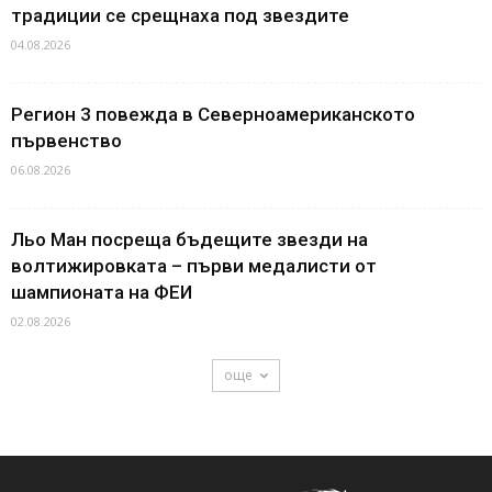
традиции се срещнаха под звездите
04.08.2026
Регион 3 повежда в Северноамериканското
първенство
06.08.2026
Льо Ман посреща бъдещите звезди на
волтижировката – първи медалисти от
шампионата на ФЕИ
02.08.2026
още