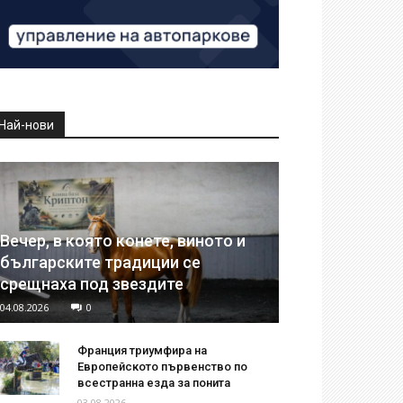
Най-нови
Вечер, в която конете, виното и
българските традиции се
срещнаха под звездите
04.08.2026
0
Франция триумфира на
Европейското първенство по
всестранна езда за понита
03.08.2026