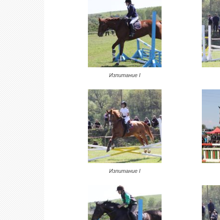
Изпитание I
Изпитание I