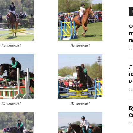
Ф
п
п
Изпитание I
Изпитание I
03
Л
н
м
02
Изпитание I
Изпитание I
Б
С
31