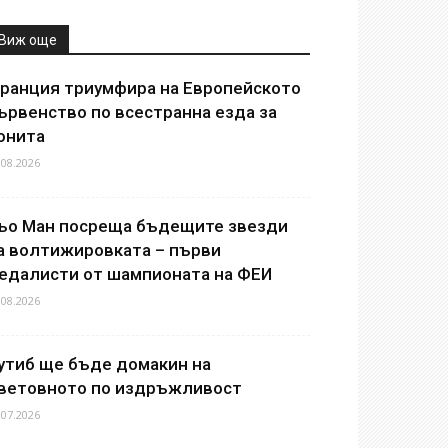
Виж още
ранция триумфира на Европейското
ървенство по всестранна езда за
онита
.08.2026
ьо Ман посреща бъдещите звезди
а волтижировката – първи
едалисти от шампионата на ФЕИ
.08.2026
утиб ще бъде домакин на
ветовното по издръжливост
.07.2026