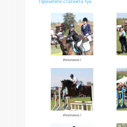
Прочетете статията тук.
Изпитание I
Изпитание I