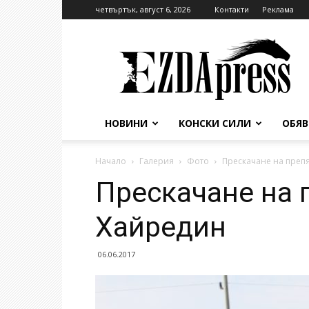
четвъртък, август 6, 2026
Контакти
Реклама
EzdaPress
НОВИНИ
КОНСКИ СИЛИ
ОБЯ
Начало
Галерия
Фото
Прескачане на преп
Прескачане на 
Хайредин
06.06.2017