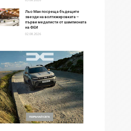
Льо Ман посреща бъдещите
звезди на волтижировката –
първи медалисти от шампионата
на ФЕИ
02.08.2026