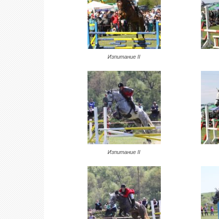
Изпитание II
Изпитание II