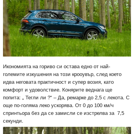
Икономията на гориво си остава едно от най-
големите изкушения на този крооувър, след което
идва неговата практичност и супер возия, като
комфорт и удоволствие. Конярите веднага ще
попита: „ Тегли ли ?“ – Да, ремарке до 2,5 с лекота. С
още по-голяма леко ускорява. От 0 до 100 км/ч
спринтьора без да се замисли се изстрелва за 7,5
секунди.