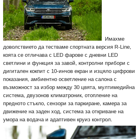
Имахме
доволствието да тестваме спортната версия R-Line,
коята се отличава с LED фарове с дневни LED
светлини и функция за завой, контролни прибори с
дигитален кокпит с 10-инчов екран и изцяло цифрови
показания, амбиентно осветление на салона с
възможност за избор между 30 цвята, мултимедийна
система, двузонов климатроник, отопление на
предното стъкло, сензори за паркиране, камера за
движение на заден ход, система за откриване на
умора на водача и адаптивен круиз контрол.