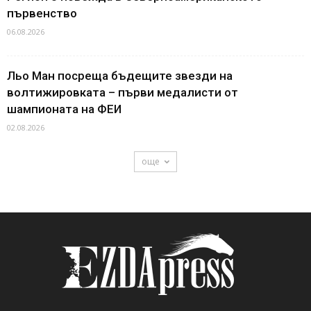
първенство
06.08.2026
Льо Ман посреща бъдещите звезди на
волтижировката – първи медалисти от
шампионата на ФЕИ
02.08.2026
още