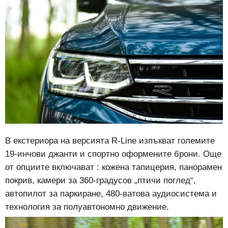
В екстериора на версията R-Line изпъкват големите
19-инчови джанти и спортно оформените брони. Още
от опциите включават : кожена тапицерия, панорамен
покрив, камери за 360-градусов „птичи поглед“,
автопилот за паркиране, 480-ватова аудиосистема и
технология за полуавтономно движение.