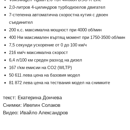
2,0-литров 4-цилиндров турбодизелов двигател
7-степенна автоматична скоростна кутия с двоен
съединител
200 к.с. максимална мощност при 4000 об/мин
400 Нм максимален въртящ момент при 1750-3500 об/мин
7,5 секунди ускорение от 0 до 100 км/ч
216 км/ч максимална скорост
6,4 л/100 км среден разход на дизел
167 г/км емисии на СО2 (WLTP)
50 611 лева цена на базовия модел
81 872 лева цена на тествания модел на снимките
текст: Екатерина Дончева
Снимки: Ивелин Солаков
Видео: Ивайло Александров