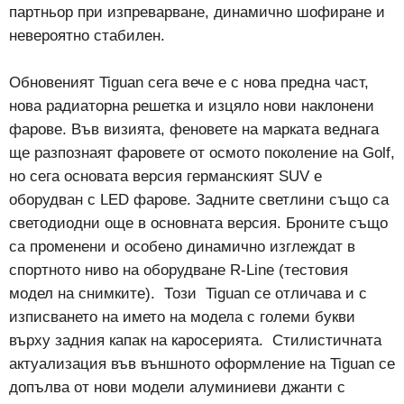
партньор при изпреварване, динамично шофиране и
невероятно стабилен.
Обновеният Tiguan сега вече е с нова предна част,
нова радиаторна решетка и изцяло нови наклонени
фарове. Във визията, феновете на марката веднага
ще разпознаят фаровете от осмото поколение на Golf,
но сега основата версия германският SUV е
оборудван с LED фарове. Задните светлини също са
светодиодни още в основната версия. Броните също
са променени и особено динамично изглеждат в
спортното ниво на оборудване R-Line (тестовия
модел на снимките). Този Tiguan се отличава и с
изписването на името на модела с големи букви
върху задния капак на каросерията. Стилистичната
актуализация във външното оформление на Tiguan се
допълва от нови модели алуминиеви джанти с