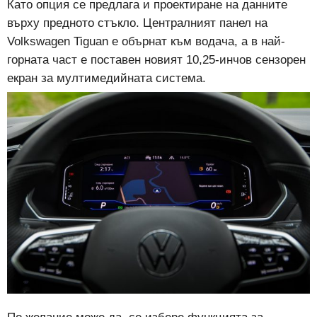
Като опция се предлага и проектиране на данните
върху предното стъкло. Централният панел на
Volkswagen Tiguan е обърнат към водача, а в най-
горната част е поставен новият 10,25-инчов сензорен
екран за мултимедийната система.