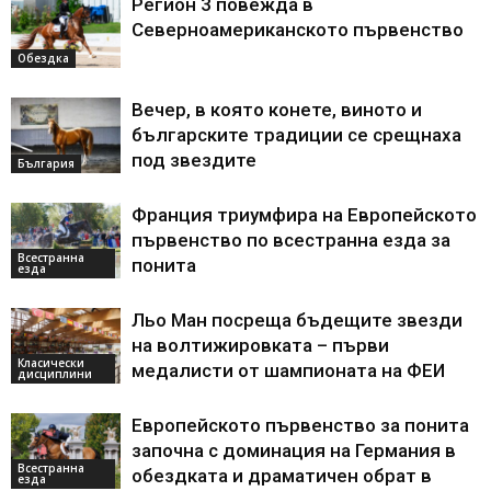
Регион 3 повежда в
Северноамериканското първенство
Обездка
Вечер, в която конете, виното и
българските традиции се срещнаха
под звездите
България
Франция триумфира на Европейското
първенство по всестранна езда за
Всестранна
понита
езда
Льо Ман посреща бъдещите звезди
на волтижировката – първи
Класически
медалисти от шампионата на ФЕИ
дисциплини
Европейското първенство за понита
започна с доминация на Германия в
Всестранна
обездката и драматичен обрат в
езда