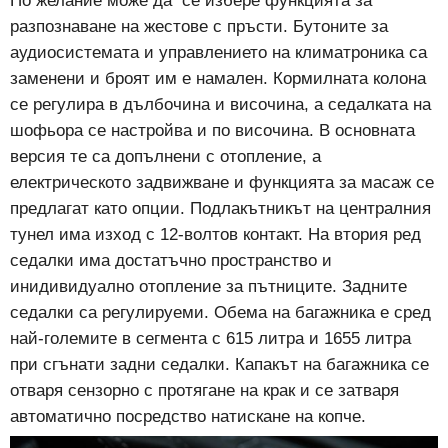
По желание може да се избере функцията за
разпознаване на жестове с пръсти. Бутоните за
аудиосистемата и управлението на климатроника са
заменени и броят им е намален. Кормилната колона
се регулира в дълбочина и височина, а седалката на
шофьора се настройва и по височина. В основната
версия те са допълнени с отопление, а
електрическото задвижване и функцията за масаж се
предлагат като опции. Подлакътникът на централния
тунел има изход с 12-волтов контакт. На втория ред
седалки има достатъчно пространство и
инидивидуално отопление за пътниците. Задните
седалки са регулируеми. Обема на багажника е сред
най-големите в сегмента с 615 литра и 1655 литра
при сгънати задни седалки. Капакът на багажника се
отваря сензорно с протягане на крак и се затваря
автоматично посредство натискане на копче.