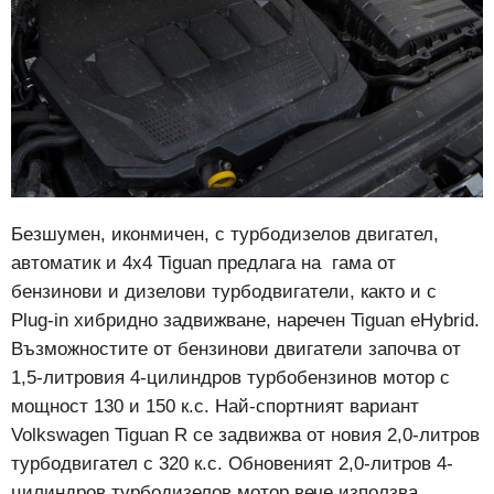
Безшумен, иконмичен, с турбодизелов двигател,
автоматик и 4х4 Tiguan предлага на гама от
бензинови и дизелови турбодвигатели, както и с
Plug-in хибридно задвижване, наречен Tiguan eHybrid.
Възможностите от бензинови двигатели започва от
1,5-литровия 4-цилиндров турбобензинов мотор с
мощност 130 и 150 к.с. Най-спортният вариант
Volkswagen Tiguan R се задвижва от новия 2,0-литров
турбодвигател с 320 к.с. Обновеният 2,0-литров 4-
цилиндров турбодизелов мотор вече използва