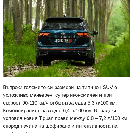
Въпреки големите си размери на типичен SUV e
усложливо маневрен, супер икономичен и при
скорост 90-110 км/ч отбелязва едва 5,3 л/100 км.
Комбинираният разход е 6,4 л/100 км. В градски
условия новия Tiguan прави между 6,8 – 7,2 л/100 км
според начина на шофиране и интензивноста на