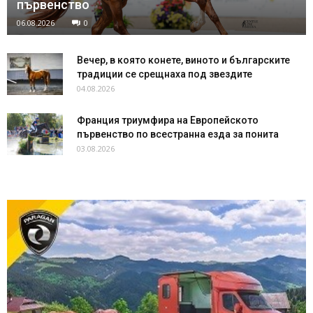
първенство
06.08.2026
0
Вечер, в която конете, виното и българските
традиции се срещнаха под звездите
04.08.2026
Франция триумфира на Европейското
първенство по всестранна езда за понита
03.08.2026