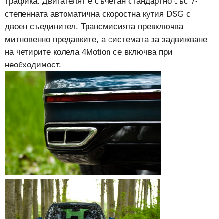
трафика. Двигателят е съчетан стандартно със 7-
степенната автоматична скоростна кутия DSG с
двоен съединител. Трансмисията превключва
митновенно предавките, а системата за задвижване
на четирите колела 4Motion се включва при
необходимост.