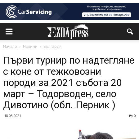
Начало
Новини
България
Първи турнир по надтегляне
с коне от тежковозни
породи за 2021 събота 20
март – Тодорводен, село
Дивотино (обл. Перник )
18.03.2021
0