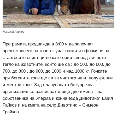
Николай Асенов
Програмата предвижда в 8:00 ч да започнат
предтеглянето на конете- участници и оформяне на
стартовите списъци по категории според личното
тегло на животните, които ще са : до 500, до 600, до
700, до 800 , до 900, до 1000 и над 1000 кг. Гонките
при беговите коне ще са за чистокръвни, полукръвни
и местни коне. Зад плануваната безупречна
организация се разписват и още две имена – на
собственика на „Ферма и конна езда Дивотино“ Емил
Райков и на кмета на село Дивотино – Симеон
Трайков.