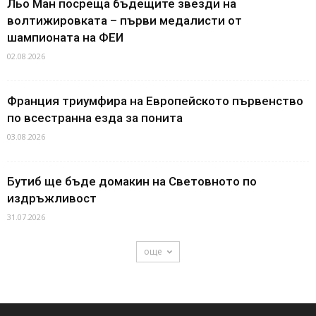
Льо Ман посреща бъдещите звезди на
волтижировката – първи медалисти от
шампионата на ФЕИ
02.08.2026
Франция триумфира на Европейското първенство
по всестранна езда за понита
03.08.2026
Бутиб ще бъде домакин на Световното по
издръжливост
31.07.2026
още