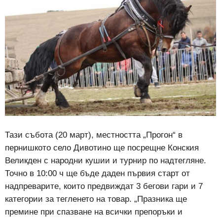
Тази събота (20 март), местността „Прогон“ в
пернишкото село Дивотино ще посрещне Конския
Великден с народни кушии и турнир по надтегляне.
Точно в 10:00 ч ще бъде даден първия старт от
надпреварите, които предвиждат 3 бегови гари и 7
категории за тегленето на товар. „Празника ще
премине при спазване на всички препоръки и