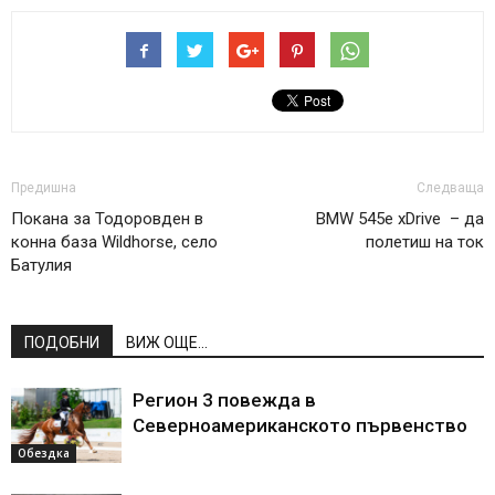
Предишна
Следваща
Покана за Тодоровден в
BMW 545e xDrive – да
конна база Wildhorse, село
полетиш на ток
Батулия
ПОДОБНИ
ВИЖ ОЩЕ...
Регион 3 повежда в
Северноамериканското първенство
Обездка