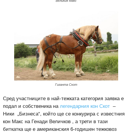
Великия Макс
Гиганта Скот
Сред участниците в най-тежката категория заявка е
подал и собственика на
легендарния кон Скот
–
Ники „Бизнеса“, който ще се конкурира с известния
кон Макс на Генади Величков , а трети в тази
биткатка ще е американския 6-годишен тежковоз