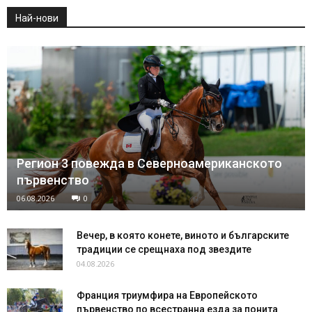
Най-нови
Регион 3 повежда в Северноамериканското
първенство
06.08.2026
0
Вечер, в която конете, виното и българските
традиции се срещнаха под звездите
04.08.2026
Франция триумфира на Европейското
първенство по всестранна езда за понита