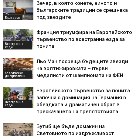
Вечер, в която конете, виното и
българските традиции се срещнаха
под звездите
България
Франция триумфира на Европейското
първенство по всестранна езда за
Всестранна
понита
езда
Льо Ман посреща бъдещите звезди
на волтижировката – първи
Класически
медалисти от шампионата на ФЕИ
дисциплини
Европейското първенство за понита
започна с доминация на Германия в
Всестранна
обездката и драматичен обрат в
езда
прескачането на препятствията
Бутиб ще бъде домакин на
Световното по издръжливост