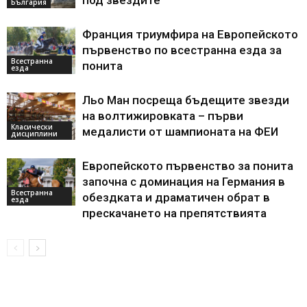
под звездите
България
Франция триумфира на Европейското
първенство по всестранна езда за
Всестранна
понита
езда
Льо Ман посреща бъдещите звезди
на волтижировката – първи
Класически
медалисти от шампионата на ФЕИ
дисциплини
Европейското първенство за понита
започна с доминация на Германия в
Всестранна
обездката и драматичен обрат в
езда
прескачането на препятствията