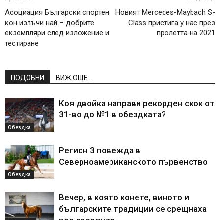
Асоциация Български спортен
Новият Mercedes-Maybach S-
кон излъчи най – добрите
Class пристига у нас през
екземпляри след изложение и
пролетта на 2021
тестиране
ПОДОБНИ
ВИЖ ОЩЕ...
Коя двойка направи рекорден скок от
31-во до №1 в обездката?
Обездка
Регион 3 повежда в
Северноамериканското първенство
Обездка
Вечер, в която конете, виното и
българските традиции се срещнаха