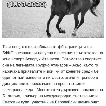
Тази нощ, както съобщава от фб страницата си
БФКС внезапно ни напусна известният състезател по
конен спорт Аспарух Атанасов. Потомствен спортист,
син на легендата Труфчо Атанасов – Асьо, както го
наричаха приятелите и всички от конните среди бе
един от най-изявените ни състезатели и треньор в
дисциплините прескачане на препятствия и
всестранна езда. Многократен държавен шампион на
България, призьор на международни състезание и
Световни купи, участник на Европейски шампионат,