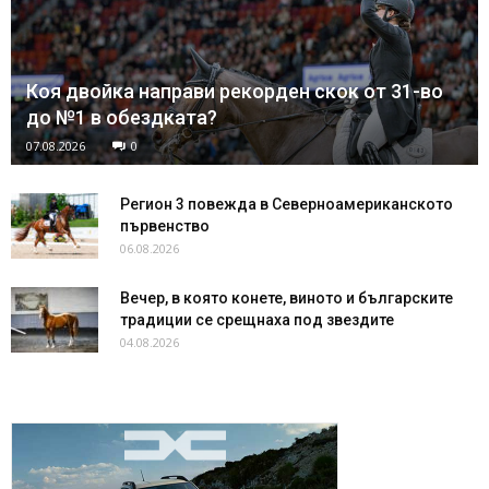
Коя двойка направи рекорден скок от 31-во
до №1 в обездката?
07.08.2026
0
Регион 3 повежда в Северноамериканското
първенство
06.08.2026
Вечер, в която конете, виното и българските
традиции се срещнаха под звездите
04.08.2026