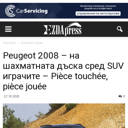
Начало
Конски сили
Peugeot 2008 – на
шахматната дъска сред SUV
играчите – Pièce touchée,
pièce jouée
27.10.2020
0