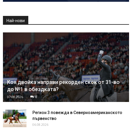
Най-нови
Коя двойка направи рекорден скок от 31-во
до №1 в обездката?
07.08.2026
0
Регион 3 повежда в Северноамериканското
първенство
06.08.2026