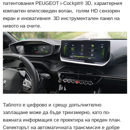
патентования PEUGEOT i-Cockpit® 3D, характерния
компактен елипсовиден волан, голям HD сензорен
екран и иновативния 3D инструментален панел на
нивото на очите.
Таблото е цифрово и срещу допълнително
заплащане може да бъде триизмерно, като по-
важната информация се проектира на преден план.
Селекторът на автоматичната трансмисия е добре