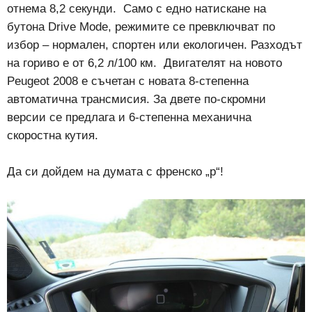
отнема 8,2 секунди. Само с едно натискане на
бутона Drive Mode, режимите се превключват по
избор – нормален, спортен или екологичен. Разходът
на гориво е от 6,2 л/100 км. Двигателят на новото
Peugeot 2008 е съчетан с новата 8-степенна
автоматична трансмисия. За двете по-скромни
версии се предлага и 6-степенна механична
скоростна кутия.
Да си дойдем на думата с френско „р“!