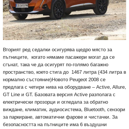
Вторият ред седалки осигурява щедро място за
пътниците, когато нямаме пасажери могат да се
сгънат, така че да осигурят по-голямо багажно
пространство, което стига до 1467 литра (434 литра в
нормално състояние)Новото Peugeot 2008 се
предлага с четири нива на оборудване – Active, Allure,
GT Line и GT. Базовата версия Active разполага с
електрически прозорци и огледала за обратно
виждане, климатик, аудиосистема, Bluetooth, сензори
за паркиране, автоматични фарове и чистачки. За
безопасността на пътниците има 6 въздушни