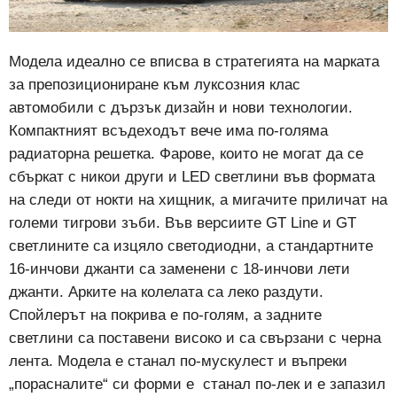
Модела идеално се вписва в стратегията на марката
за препозициониране към луксозния клас
автомобили с дързък дизайн и нови технологии.
Компактният всъдеходът вече има по-голяма
радиаторна решетка. Фарове, които не могат да се
сбъркат с никои други и LED светлини във формата
на следи от нокти на хищник, а мигачите приличат на
големи тигрови зъби. Във версиите GT Line и GT
светлините са изцяло светодиодни, а стандартните
16-инчови джанти са заменени с 18-инчови лети
джанти. Арките на колелата са леко раздути.
Спойлерът на покрива е по-голям, а задните
светлини са поставени високо и са свързани с черна
лента. Модела е станал по-мускулест и въпреки
„порасналите“ си форми е станал по-лек и е запазил