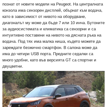
познат от новите модели на Peugeot. На централната
конзола има сензорен дисплей, обърнат към водача,
като в зависимост от нивото на оборудване,
диагоналът му може да бъде 7 или 10 инча. Бутоните
за аудиосистемата и климатика са сензорни и са
интуитивно поставени на нивото на дясната ръка на
водача. Под тях има малка ниша, където можете да
зареждате безжично смартфон. В салона може да
има до четири USB порта. Предните седалки са
много удобни, като във версията GT са спортни и
двуцветни.