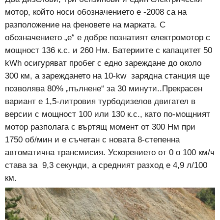
мотор, който носи обозначението e -2008 са на
разположение на феновете на марката. С
обозначението „е“ е добре познатият електромотор с
мощност 136 к.с. и 260 Нм. Батериите с капацитет 50
kWh осигуряват пробег с едно зареждане до около
300 км, а зареждането на 10-kw зарядна станция ще
позволява 80% „пълнене“ за 30 минути..Прекрасен
вариант е 1,5-литровия турбодизелов двигател в
версии с мощност 100 или 130 к.с., като по-мощният
мотор разполага с въртящ момент от 300 Нм при
1750 об/мин и е съчетан с новата 8-степенна
автоматична трансмисия. Ускорението от 0 о 100 км/ч
става за 9,3 секунди, а средният разход е 4,9 л/100
км.