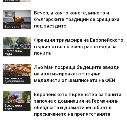
Вечер, в която конете, виното и
българските традиции се срещнаха
под звездите
България
Франция триумфира на Европейското
първенство по всестранна езда за
Всестранна
понита
езда
Льо Ман посреща бъдещите звезди
на волтижировката – първи
Класически
медалисти от шампионата на ФЕИ
дисциплини
Европейското първенство за понита
започна с доминация на Германия в
Всестранна
обездката и драматичен обрат в
езда
прескачането на препятствията