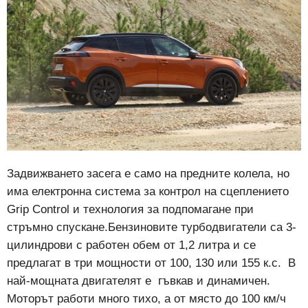
Задвижването засега е само на предните колела, но
има електронна система за контрол на сцеплението
Grip Control и технология за подпомагане при
стръмно спускане.Бензиновите турбодвигатели са 3-
цилиндрови с работен обем от 1,2 литра и се
предлагат в три мощности от 100, 130 или 155 к.с. В
най-мощната двигателят е гъвкав и динамичен.
Моторът работи много тихо, а от място до 100 км/ч