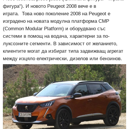
фигура“). И новото Peugeot 2008 вече е в
играта. Това ново поколение 2008 на Peugeot е
изградено на новата модулна платформа СМР
(Common Modular Platform) и оборудвано със
системи в помощ на водача, характерни за по-
луксозните сегменти. В зависимост от желанието,
клиентите могат да избират типа задвижващ агрегат
между изцяло електрически, дизелов или бензинов.