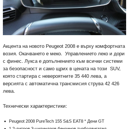
Акцента на новото Peugeot 2008 е върху комфортната
возия. Окачването е меко. Управлението леко и дори
с финес. Лукса е допълнението към всички системи
за безопасност и само щрих в цената на този SUV,
която стартира с невероятните 35 440 лева, а
версията с автоматична трансмисия струва 42 426
лева.
Технически характеристики:
Peugeot 2008 PureTech 155 S&S EAT8 * Дени GT
1,2-литров 3-цилиндров бензинов турбодвигател