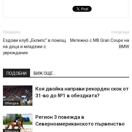
Предишна
Следваща
Ездови клуб „Еклипс“ в помощ
Метежно с М8 Gran Coupe на
на деца и младежи с
BMW
увреждания
ПОДОБНИ
ВИЖ ОЩЕ...
Коя двойка направи рекорден скок от
31-во до №1 в обездката?
Обездка
Регион 3 повежда в
Северноамериканското първенство
Обездка