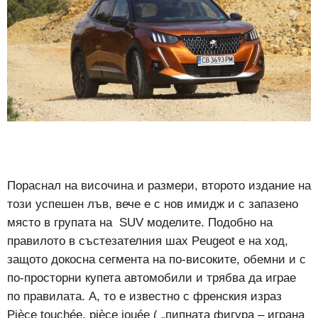
Пораснал на височина и размери, второто издание на
този успешен лъв, вече е с нов имидж и с запазено
място в групата на SUV моделите. Подобно на
правилото в състезателния шах Peugeot е на ход,
защото докосна сегмента на по-високите, обемни и с
по-просторни купета автомобили и трябва да играе
по правилата. А, то е известно с френския израз
Pièce touchée, pièce jouée ( „пипната фигура – играна