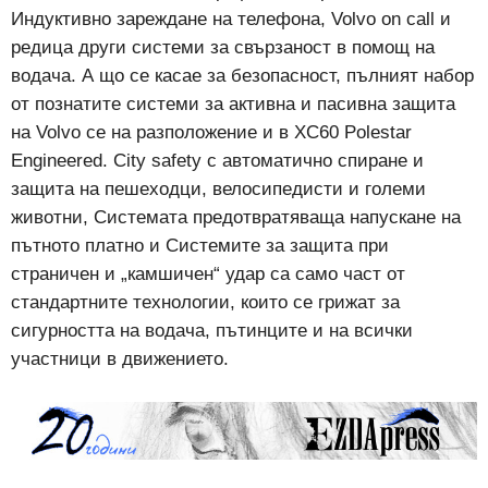
Индуктивно зареждане на телефона, Volvo on call и
редица други системи за свързаност в помощ на
водача. А що се касае за безопасност, пълният набор
от познатите системи за активна и пасивна защита
на Volvo се на разположение и в XC60 Polestar
Engineered. City safety с автоматично спиране и
защита на пешеходци, велосипедисти и големи
животни, Системата предотвратяваща напускане на
пътното платно и Системите за защита при
страничен и „камшичен“ удар са само част от
стандартните технологии, които се грижат за
сигурността на водача, пътинците и на всички
участници в движението.