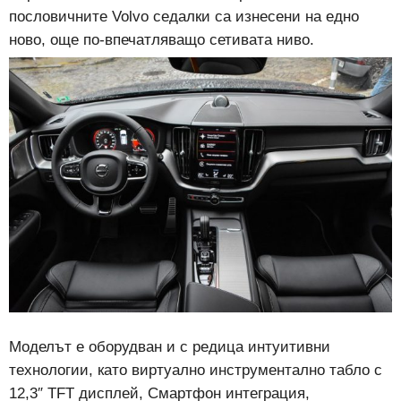
пословичните Volvo седалки са изнесени на едно
ново, още по-впечатляващо сетивата ниво.
Моделът е оборудван и с редица интуитивни
технологии, като виртуално инструментално табло с
12,3″ TFT дисплей, Смартфон интеграция,