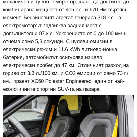
механичен и турбо компресор, шанс да достигне до
комбинирана мощност от 405 к.с. и 670 Нм въртящ
момент. Бензиновият агрегат генерира 318 к.с., а
електромоторът задвижва задния мост с
допълнителни 87 к.с. Ускорението от 0 до 100 км/ч.
отнема само 5,3 секунди. С нулеви емисии в
електрически режим и 11.6 kWh литиево-йонна
батерия, автомобилът осигурява изцяло
електрически пробег до 47 км. Отличният разход на
гориво от 3.3 л./100 км. и CO2 емисии от само 73 г./
км., правят XC60 Polestar Engineered един от най-
екологичните спортни SUV-та на пазара.