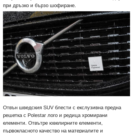
при дръзко и бързо шофиране.
Отвън шведския SUV блести с екслузивна предна
решетка с Polestar лого и редица хромирани
елементи. Отвътре ювелирните елементи,
първокласното качество на материалите и