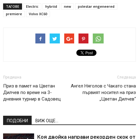
ТАГОВЕ
Electric
hybriid
new
polestar engeneered
premiere
Volvo XC60
Предишна
Следваща
Приз в памет на Цветан
Ангел Няголов с Чакато стана
Дилчев по време на 3-
първият носител на приз
дневния турнир в Садовец
„Цветан Дилчев“
ПОДОБНИ
ВИЖ ОЩЕ...
Коя двойка направи рекорден скок от