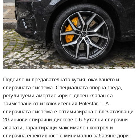
Подсилени предавателната кутия, окачването и
спирачната система. Специалната опорна греда,
регулируеми амортисьори с двоен клапан са
заимствани от изключителния Polestar 1. А
спирачната система е оптимизирана с впечатляващи
20-инчови спирачни дискове с 6-бутални спирачни
апарати, гарантиращи максимален контрол и
спирачна ефективност с минимално забавяне дори