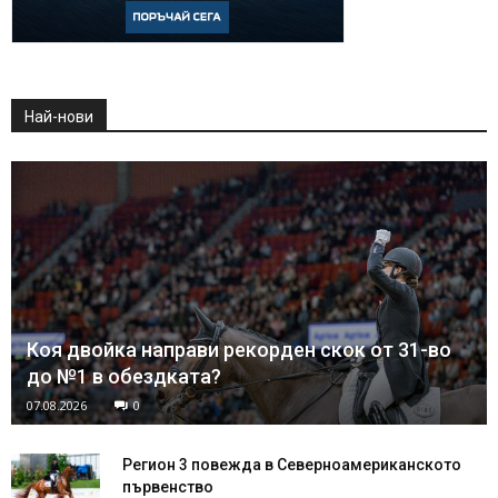
Най-нови
Коя двойка направи рекорден скок от 31-во
до №1 в обездката?
07.08.2026
0
Регион 3 повежда в Северноамериканското
първенство