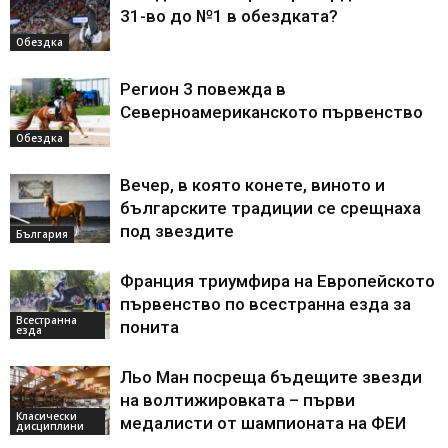
31-во до №1 в обездката?
Обездка
Регион 3 повежда в
Северноамериканското първенство
Обездка
Вечер, в която конете, виното и
българските традиции се срещнаха
под звездите
България
Франция триумфира на Европейското
първенство по всестранна езда за
Всестранна
понита
езда
Льо Ман посреща бъдещите звезди
на волтижировката – първи
Класически
медалисти от шампионата на ФЕИ
дисциплини