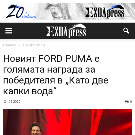
Начало
Конски сили
Новият FORD PUMA е
голямата награда за
победителя в „Като две
капки вода“
21.05.2020
0