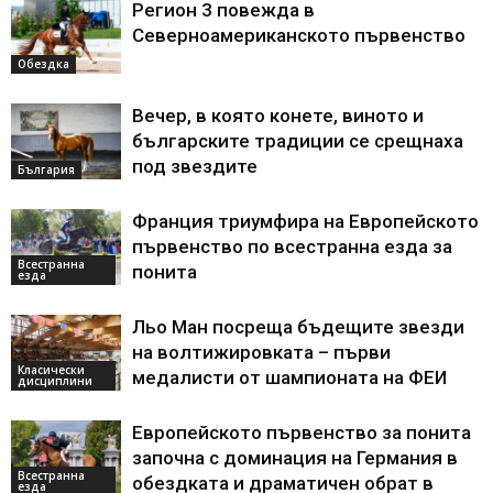
Регион 3 повежда в
Северноамериканското първенство
Обездка
Вечер, в която конете, виното и
българските традиции се срещнаха
под звездите
България
Франция триумфира на Европейското
първенство по всестранна езда за
Всестранна
понита
езда
Льо Ман посреща бъдещите звезди
на волтижировката – първи
Класически
медалисти от шампионата на ФЕИ
дисциплини
Европейското първенство за понита
започна с доминация на Германия в
Всестранна
обездката и драматичен обрат в
езда