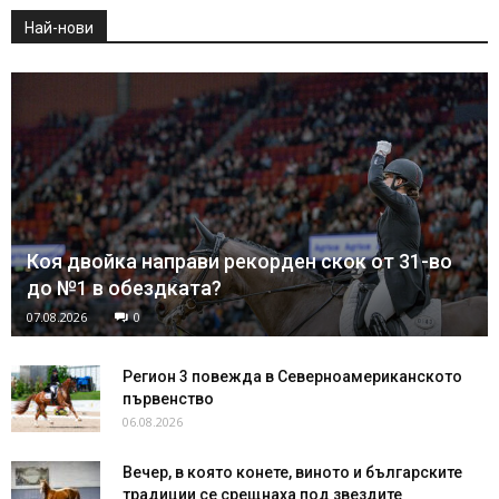
Най-нови
Коя двойка направи рекорден скок от 31-во
до №1 в обездката?
07.08.2026
0
Регион 3 повежда в Северноамериканското
първенство
06.08.2026
Вечер, в която конете, виното и българските
традиции се срещнаха под звездите