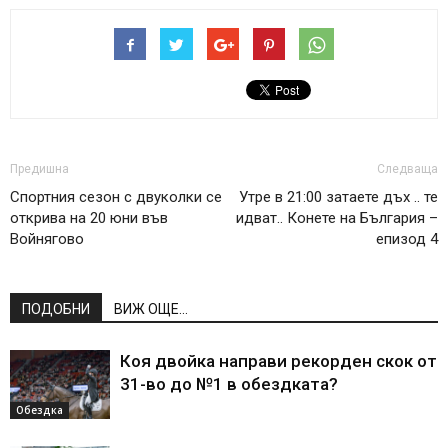
Предишна
Следваща
Спортния сезон с двуколки се
Утре в 21:00 затаете дъх .. те
открива на 20 юни във
идват.. Конете на България –
Войнягово
епизод 4
ПОДОБНИ
ВИЖ ОЩЕ...
Коя двойка направи рекорден скок от
31-во до №1 в обездката?
Обездка