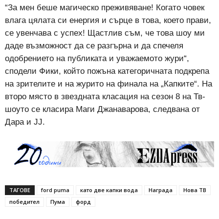
“За мен беше магическо преживяване! Когато човек
влага цялата си енергия и сърце в това, което прави,
се увенчава с успех! Щастлив съм, че това шоу ми
даде възможност да се разгърна и да спечеля
одобрението на публиката и уважаемото жури“,
сподели Фики, който пожъна категоричната подкрепа
на зрителите и на журито на финала на „Капките“. На
второ място в звездната класация на сезон 8 на Тв-
шоуто се класира Маги Джанаварова, следвана от
Дара и JJ.
ТАГОВЕ
ford puma
като две капки вода
Награда
Нова ТВ
победител
Пума
форд