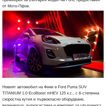
от Мото-Пфое.
Новият автомобил на Фики е Ford Puma SUV
TITANIUM 1.0 EcoBoost mHEV 125 к.с., с 6-степенна
скоростна кутия и първокласно оборудване,
включващо: аудиосистема и комплект за свързаност