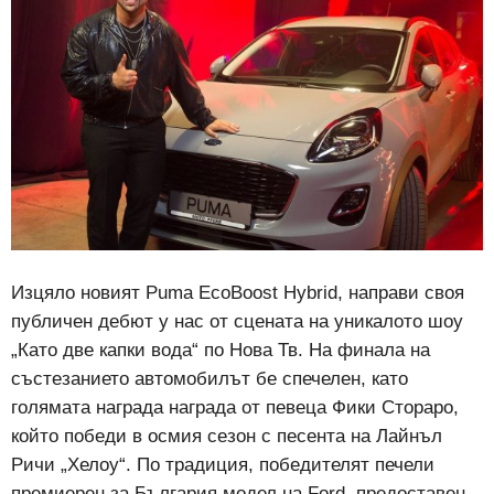
Изцяло новият Puma EcoBoost Hybrid, направи своя
публичен дебют у нас от сцената на уникалото шоу
„Като две капки вода“ по Нова Тв. На финала на
състезанието автомобилът бе спечелен, като
голямата награда награда от певеца Фики Стораро,
който победи в осмия сезон с песента на Лайнъл
Ричи „Хелоу“. По традиция, победителят печели
премиерен за България модел на Ford, предоставен