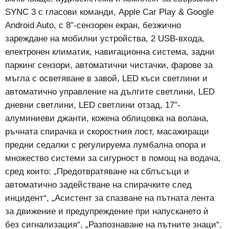
SYNC 3 с гласови команди, Apple Car Play & Google
Android Auto, с 8″-сензорен екран, безжично
зареждане на мобилни устройства, 2 USB-входа,
електронен климатик, навигационна система, задни
паркинг сензори, автоматични чистачки, фарове за
мъгла с осветяване в завой, LED къси светлини и
автоматично управление на дългите светлини, LED
дневни светлини, LED светлини отзад, 17″-
алуминиеви джанти, кожена облицовка на волана,
ръчната спирачка и скоростния лост, масажиращи
предни седалки с регулируема лумбална опора и
множество системи за сигурност в помощ на водача,
сред които: „Предотвратяване на сблъсъци и
автоматично задействане на спирачките след
инцидент“, „Асистент за спазване на пътната лента
за движение и предупреждение при напускането ѝ
без сигнализация“, „Разпознаване на пътните знаци“.