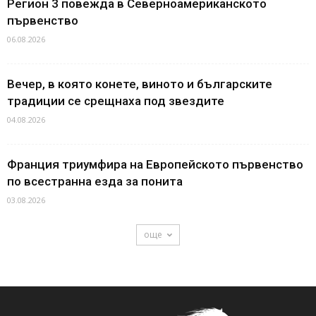
Регион 3 повежда в Северноамериканското
първенство
06.08.2026
Вечер, в която конете, виното и българските
традиции се срещнаха под звездите
04.08.2026
Франция триумфира на Европейското първенство
по всестранна езда за понита
03.08.2026
още