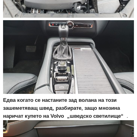
Едва когато се настаните зад волана на този
зашеметяващ швед, разбирате, защо мнозина
наричат купето на
Volvo „шведско светилище“
.