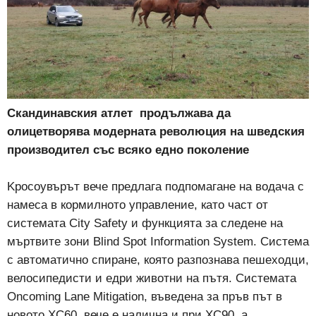
Скандинавския атлет продължава да
олицетворява модерната революция на шведския
производител със всяко едно поколение
Kросоувърът вече предлага подпомагане на водача с
намеса в кормилното управление, като част от
системата City Safety и функцията за следене на
мъртвите зони Blind Spot Information System. Система
с автоматично спиране, която разпознава пешеходци,
велосипедисти и едри животни на пътя. Системата
Oncoming Lane Mitigation, въведена за пръв път в
новото XC60, вече е налична и при XC90, а