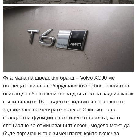
Флагмана на шведския бранд – Volvo XC90 ме
посреща с ниво на оборудване inscription, елегантно
описан до обозначението за двигател на задния капак
с инициалите Т6., където е видимо и постоянното
задвижване на четирите колела. Списъкът със
стандартни функции е по-силен от всякога, като
специално за отминаващият сезон, модела може да
бъде поръчан и със зимен пакет, който включва