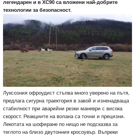
легендарен и в XC90 са вложени най-добрите
технологии за безопасност.
Луксозния офроудист стъпва много уверено на пътя,
предлага сигурна траектория в завой и изненадваща
стабилност при аварийни резки маневри с висока
скорост. Реакциите на волана са точни и прецизни.
Лекотата на шофиране по нищо не подсказва за
теглото на близо двутонния кросоувър. Въпреки