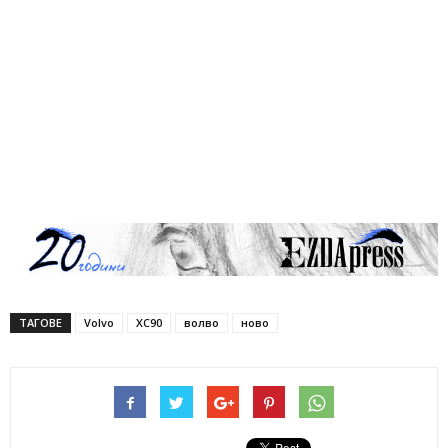
ТАГОВЕ
Volvo
XC90
волво
ново