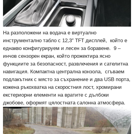
На разположени на водача е виртуално
инструментално табло с 12,3″ TFT дисплей, който е
еднакво конфигурируем и лесен за боравене. 9 –
инчов сензорен екран, който прожектира ясно
функциите за безопасност, развлечения и сателитна
навигация. Компактна централна конзола, сгъваем
подлакътник с място за съхранение и два USB порта,
кожена ръкохватка на скоростния лост, хромирани
екстериорни елементи на вратите с дълбоки
джобове, оформят цялостната салонна атмосфера.