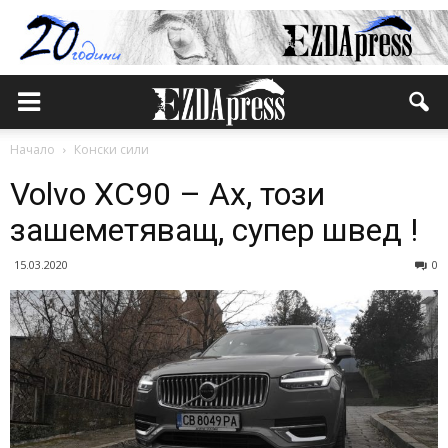
Начало
Конски сили
Volvo XC90 – Ах, този
зашеметяващ, супер швед !
15.03.2020
0