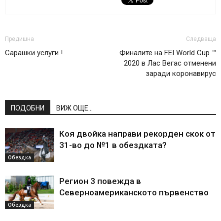
Предишна
Следваща
Сарашки услуги !
Финалите на FEI World Cup ™
2020 в Лас Вегас отменени
заради коронавирус
ПОДОБНИ
ВИЖ ОЩЕ...
Коя двойка направи рекорден скок от
31-во до №1 в обездката?
Обездка
Регион 3 повежда в
Северноамериканското първенство
Обездка