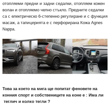
отопляеми предни и задни седалки, отопляем кожен
волан и отопляемо челно стъкло. Предните седалки
са с електрическо 6-степенно регулиране и с функция
масаж, а тапицерията е с перфорирана Кожа Agnes
Nappa.
Това за което на мига ще попитат феновете на
конния спорт и собствениците на коне е : Има ли
теглич и колко тегли ?