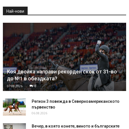
Най-нови
Коя двойка направи рекорден скок от 31-во
до №1 в обездката?
07.08.2026
0
Регион 3 повежда в Северноамериканското
първенство
06.08.2026
Вечер, в която конете, виното и българските