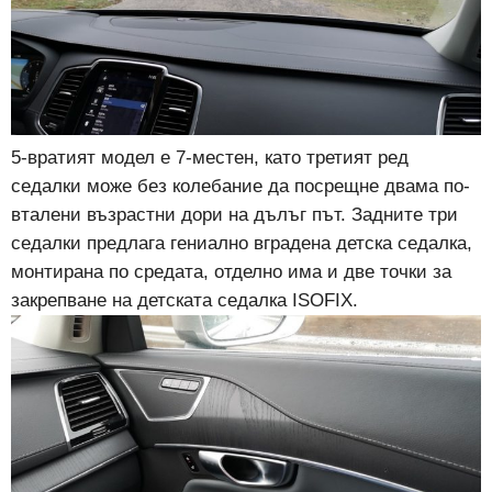
5-вратият модел е 7-местен, като третият ред
седалки може без колебание да посрещне двама по-
вталени възрастни дори на дълъг път. Задните три
седалки предлага гениално вградена детска седалка,
монтирана по средата, отделно има и две точки за
закрепване на детската седалка ISOFIX.