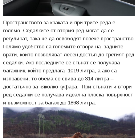
Пространството за краката и при трите реда е
голямо. Седалките от втория ред могат да се
регулират, така че да освободят повече пространство.
Голямо удобство са големите отвори на задните
врати, които позволяват лесен достъп до третият ред
седалки. Ако последните се сгънат се получава
багажник, който предлага 1019 литра, а ако са
изправени, то обема се свива до 314 литра –
достатъчно за няколко куфара. При сгънати и втори
ред седалки се получава идеална плоска повърхност
и възможност за багаж до 1868 литра.