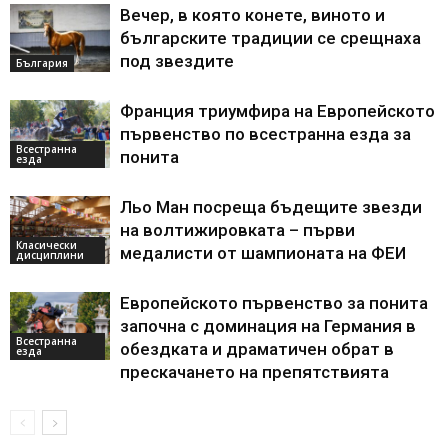
Вечер, в която конете, виното и
българските традиции се срещнаха
под звездите
България
Франция триумфира на Европейското
първенство по всестранна езда за
Всестранна
понита
езда
Льо Ман посреща бъдещите звезди
на волтижировката – първи
Класически
медалисти от шампионата на ФЕИ
дисциплини
Европейското първенство за понита
започна с доминация на Германия в
Всестранна
обездката и драматичен обрат в
езда
прескачането на препятствията