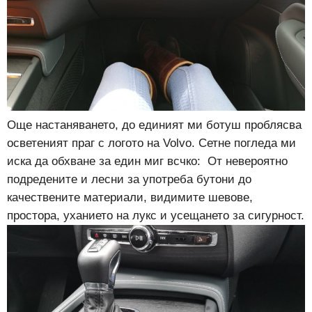
Още настаняването, до единият ми ботуш проблясва
осветеният праг с логото на Volvo. Сетне погледа ми
иска да обхване за един миг всчко: От невероятно
подредените и лесни за употреба бутони до
качествените материали, видимите шевове,
простора, уханието на лукс и усещането за сигурност.