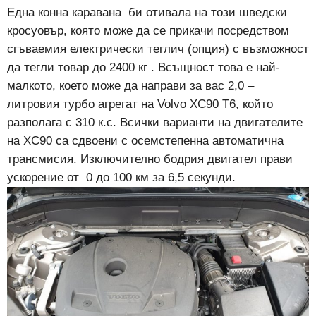
Една конна каравана би отивала на този шведски
кросуовър, която може да се прикачи посредством
сгъваемия електрически теглич (опция) с възможност
да тегли товар до 2400 кг . Всъщност това е най-
малкото, което може да направи за вас 2,0 –
литровия турбо агрегат на Volvo XC90 Т6, който
разполага с 310 к.с. Всички варианти на двигателите
на XC90 са сдвоени с осемстепенна автоматична
трансмисия. Изключително бодрия двигател прави
ускорение от 0 до 100 км за 6,5 секунди.