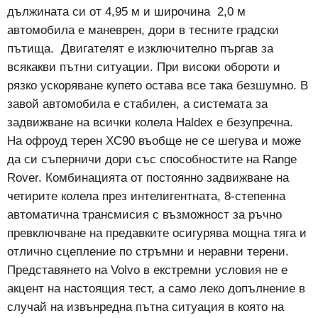
дължината си от 4,95 м и широчина 2,0 м
автомобила е маневрен, дори в тесните градски
пътища. Двигателят е изключително пъргав за
всякакви пътни ситуации. При високи обороти и
рязко ускоряване купето остава все така безшумно. В
завой автомобила е стабилен, а системата за
задвижване на всички колела Haldex е безупречна.
На офроуд терен XC90 въобще не се шегува и може
да си съперничи дори със способностите на Range
Rover. Комбинацията от постоянно задвижване на
четирите колела през интелигентната, 8-степенна
автоматична трансмисия с възможност за ръчно
превключване на предавките осигурява мощна тяга и
отлично сцепление по стръмни и неравни терени.
Представянето на Volvo в екстремни условия не е
акцент на настоящия тест, а само леко допълнение в
случай на извънредна пътна ситуация в която на