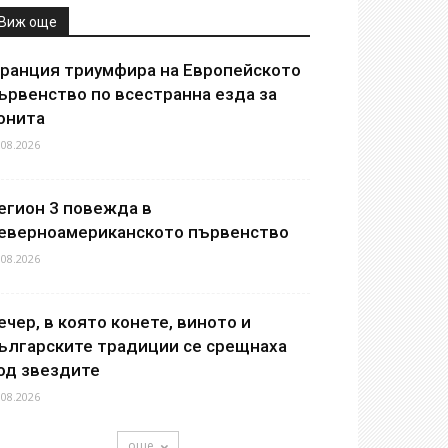
Виж още
ранция триумфира на Европейското
ървенство по всестранна езда за
онита
.08.2026
егион 3 повежда в
еверноамериканското първенство
.08.2026
ечер, в която конете, виното и
ългарските традиции се срещнаха
од звездите
.08.2026
още