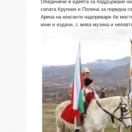
Обединени в идеята за поддържане на
селата Крупник и Полена за поредна г
Арена на конските надпревари бе местн
коне и ездачи, с жива музика и непов