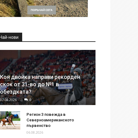
Най-нови
Коя двойка направи рекорден
скок от 31-во до №1 в
обездката?
07.08.2026
0
Регион 3 повежда в
Северноамериканското
първенство
06.08.2026