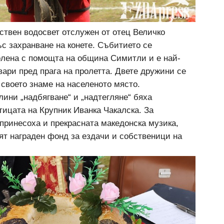
ствен водосвет отслужен от отец Величко
с захранване на конете. Събитието се
олена с помощта на община Симитли и е най-
вари пред прага на пролетта. Двете дружини се
 своето знаме на населеното място.
лини „надбягване“ и „надтегляне“ бяха
тицата на Крупник Иванка Чакалска. За
принесоха и прекрасната македонска музика,
ят награден фонд за ездачи и собственици на