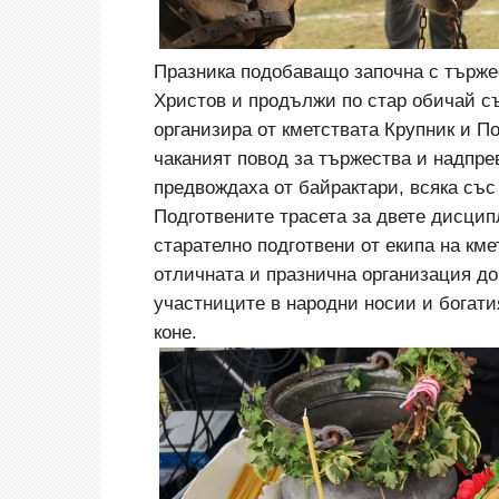
Празника подобаващо започна с търже
Христов и продължи по стар обичай съ
организира от кметствата Крупник и П
чаканият повод за тържества и надпре
предвождаха от байрактари, всяка със
Подготвените трасета за двете дисцип
старателно подготвени от екипа на кме
отличната и празнична организация до
участниците в народни носии и богати
коне.