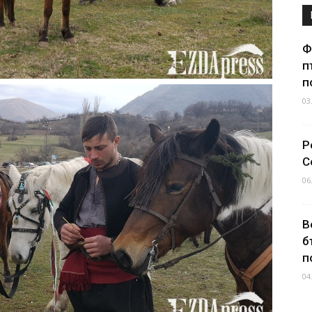
Ф
п
п
03
Р
С
06
В
б
п
04