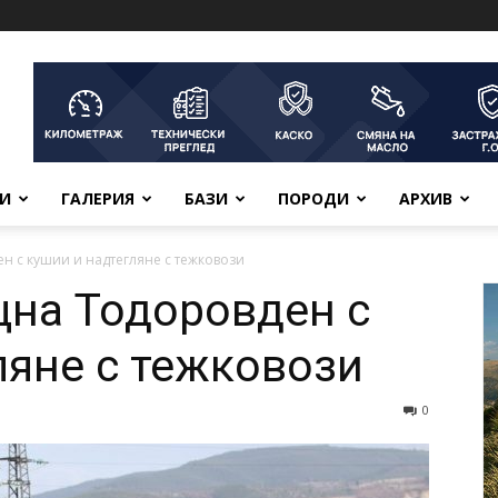
ВИ
ГАЛЕРИЯ
БАЗИ
ПОРОДИ
АРХИВ
 с кушии и надтегляне с тежковози
щна Тодоровден с
ляне с тежковози
0