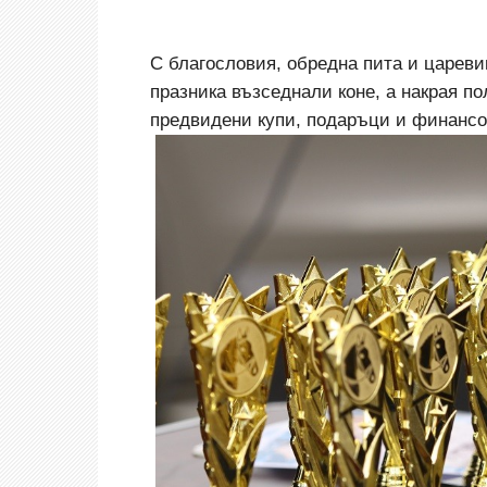
С благословия, обредна пита и царев
празника възседнали коне, а накрая п
предвидени купи, подаръци и финансо