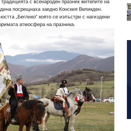
 традицията с всенароден празник жителите на
одина посрещнаха заедно Конския Великден.
остта „Беглико“ която се изпъстри с нагиздени
торимата атмосфера на празника.