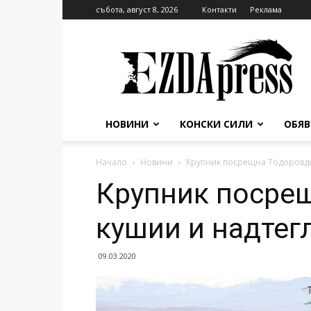
събота, август 8, 2026
Контакти
Реклама
EzdaPress
НОВИНИ
КОНСКИ СИЛИ
ОБЯ
Начало
Новини
Крупник посрещна Тодоровден
Крупник посре
кушии и надтег
09.03.2020