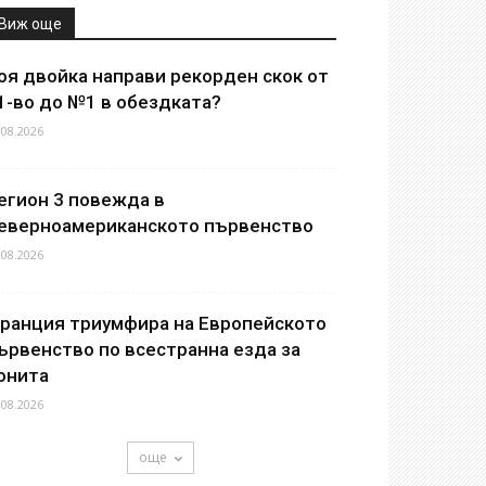
Виж още
оя двойка направи рекорден скок от
1-во до №1 в обездката?
.08.2026
егион 3 повежда в
еверноамериканското първенство
.08.2026
ранция триумфира на Европейското
ървенство по всестранна езда за
онита
.08.2026
още