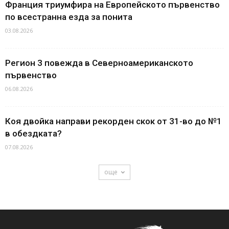
Франция триумфира на Европейското първенство
по всестранна езда за понита
03.08.2026
Регион 3 повежда в Северноамериканското
първенство
06.08.2026
Коя двойка направи рекорден скок от 31-во до №1
в обездката?
07.08.2026
още