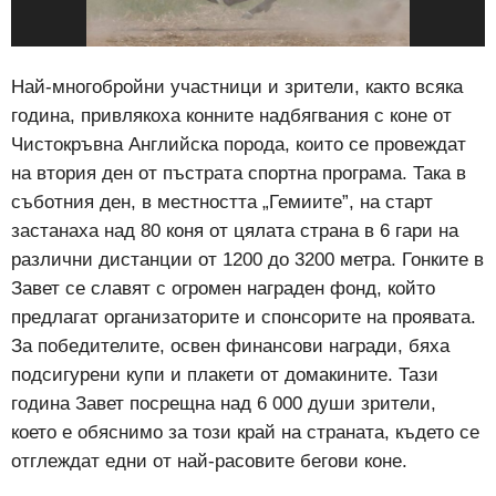
Най-многобройни участници и зрители, както всяка
година, привлякоха конните надбягвания с коне от
Чистокръвна Английска порода, които се провеждат
на втория ден от пъстрата спортна програма. Така в
съботния ден, в местността „Гемиите”, на старт
застанаха над 80 коня от цялата страна в 6 гари на
различни дистанции от 1200 до 3200 метра. Гонките в
Завет се славят с огромен награден фонд, който
предлагат организаторите и спонсорите на проявата.
За победителите, освен финансови награди, бяха
подсигурени купи и плакети от домакините. Тази
година Завет посрещна над 6 000 души зрители,
което е обяснимо за този край на страната, където се
отглеждат едни от най-расовите бегови коне.