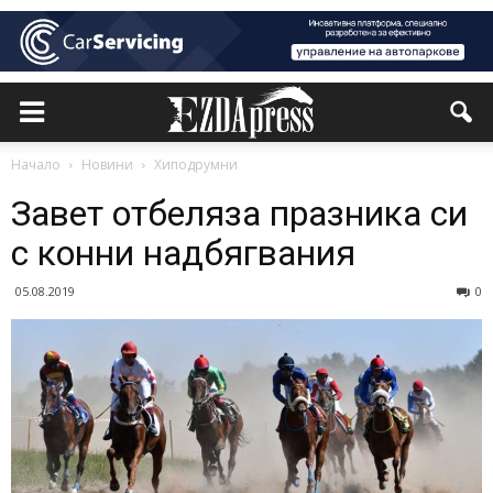
Начало
Новини
Хиподрумни
Завет отбеляза празника си
с конни надбягвания
05.08.2019
0