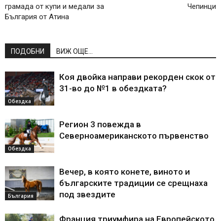
грамада от купи и медали за
Чепинци
България от Атина
ПОДОБНИ
ВИЖ ОЩЕ...
Коя двойка направи рекорден скок от
31-во до №1 в обездката?
Обездка
Регион 3 повежда в
Северноамериканското първенство
Обездка
Вечер, в която конете, виното и
българските традиции се срещнаха
под звездите
България
Франция триумфира на Европейското