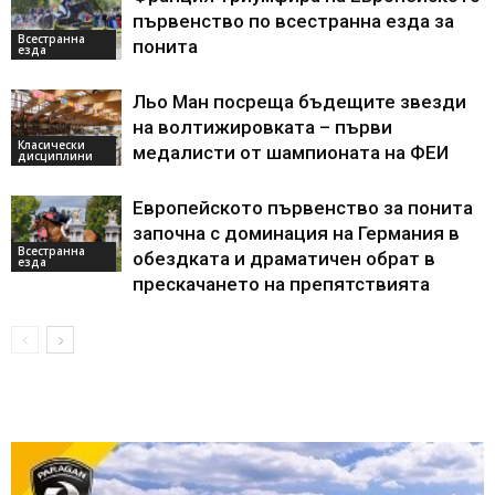
първенство по всестранна езда за
Всестранна
понита
езда
Льо Ман посреща бъдещите звезди
на волтижировката – първи
Класически
медалисти от шампионата на ФЕИ
дисциплини
Европейското първенство за понита
започна с доминация на Германия в
Всестранна
обездката и драматичен обрат в
езда
прескачането на препятствията