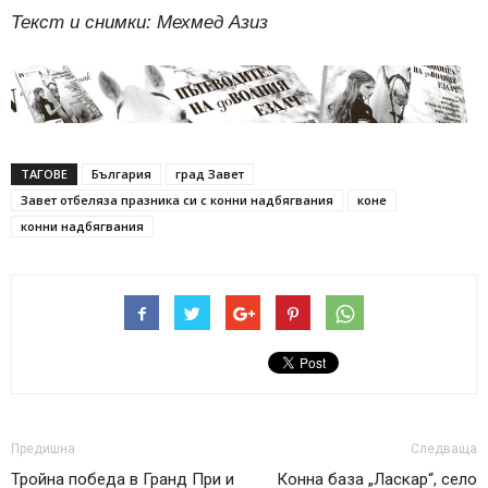
Текст и снимки: Мехмед Азиз
ТАГОВЕ
България
град Завет
Завет отбеляза празника си с конни надбягвания
коне
конни надбягвания
Предишна
Следваща
Тройна победа в Гранд При и
Конна база „Ласкар“, село