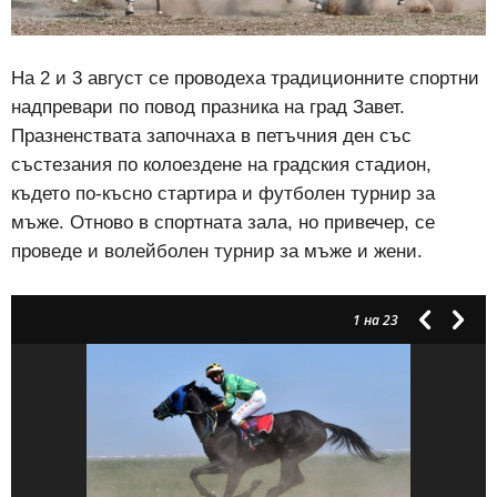
На 2 и 3 август се проводеха традиционните спортни
надпревари по повод празника на град Завет.
Празненствата започнаха в петъчния ден със
състезания по колоездене на градския стадион,
където по-късно стартира и футболен турнир за
мъже. Отново в спортната зала, но привечер, се
проведе и волейболен турнир за мъже и жени.
1
на 23