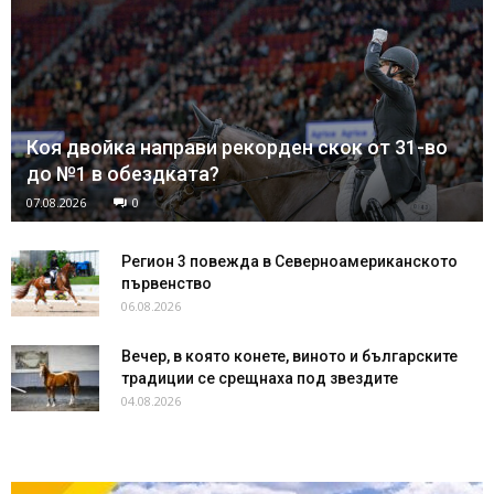
Коя двойка направи рекорден скок от 31-во
до №1 в обездката?
07.08.2026
0
Регион 3 повежда в Северноамериканското
първенство
06.08.2026
Вечер, в която конете, виното и българските
традиции се срещнаха под звездите
04.08.2026