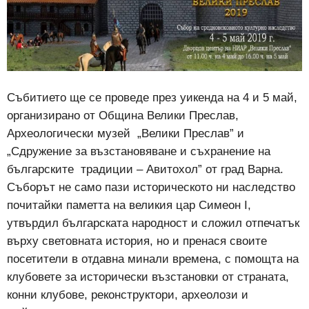
Събитието ще се проведе през уикенда на 4 и 5 май,
организирано от Община Велики Преслав,
Археологически музей „Велики Преслав” и
„Сдружение за възстановяване и съхранение на
българските традиции – Авитохол” от град Варна.
Съборът не само пази историческото ни наследство
почитайки паметта на великия цар Симеон I,
утвърдил българската народност и сложил отпечатък
върху световната история, но и пренася своите
посетители в отдавна минали времена, с помощта на
клубовете за исторически възстановки от страната,
конни клубове, реконструктори, археолози и