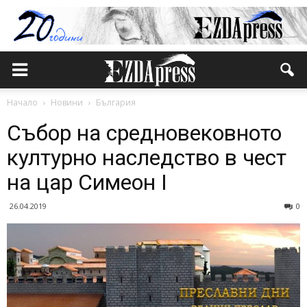
Начало
Новини
България
Събор на средновековното
културно наследство в чест
на цар Симеон I
26.04.2019
0