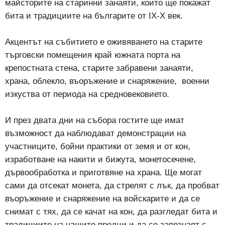
майсторите на старинни занаяти, които ще покажат
бита и традициите на българите от IX-X век.
Акцентът на събитието е оживяването на старите
търговски помещения край южната порта на
крепостната стена, старите забравени занаяти,
храна, облекло, въоръжение и снаряжение, военни
изкуства от периода на средновековието.
И през двата дни на събора гостите ще имат
възможност да наблюдават демонстрации на
участниците, бойни практики от земя и от кон,
изработване на накити и бижута, монетосечене,
дървообработка и приготвяне на храна. Ще могат
сами да отсекат монета, да стрелят с лък, да пробват
въоръжение и снаряжение на войскарите и да се
снимат с тях, да се качат на кон, да разгледат бита и
традициите на нашите предци и да се запознаят с