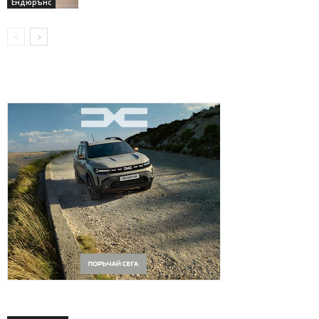
Ендюрънс