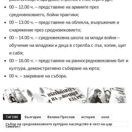
00 – 12.00 ч. – представяне на армиите през
средновековието, бойни практики;
00 – 13.00 ч. – представяне на облекла, въоръжение и
снаряжение през средновековието;
00 – 14.00 ч. – средновековна школа за млади войни –
обучение на младежи и деца в стрелба с лък, копие, щит
и сабя;
00 – 16.00 ч. – представяне на ранносредновековния бит и
култура, демонстративно събиране на юрта;
00 ч. – закриване на събора.
ТАГОВЕ
България
Велики Преслав
история
коне
Събор на средновековното културно наследство в чест на цар
Симеон I