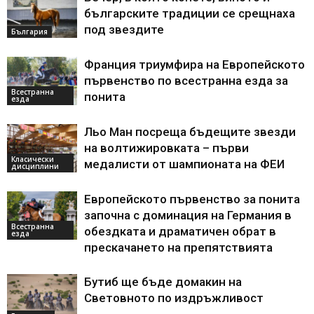
българските традиции се срещнаха
под звездите
България
Франция триумфира на Европейското
първенство по всестранна езда за
Всестранна
понита
езда
Льо Ман посреща бъдещите звезди
на волтижировката – първи
Класически
медалисти от шампионата на ФЕИ
дисциплини
Европейското първенство за понита
започна с доминация на Германия в
Всестранна
обездката и драматичен обрат в
езда
прескачането на препятствията
Бутиб ще бъде домакин на
Световното по издръжливост