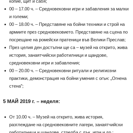
копие, щит и сабя;
00 – 17.00 ч. – Средновековни игри и забавления за малки
и големи;
00 – 18.00 ч. – Представяне на бойни техники и строй на
армиите през средновековието. Представяне на сцена по
посрещане на ромейски пратеници във Велики Преслав;
През целия ден достъпни ще са – музей на открито, жива
история, занаятчийски работилници и щандове,
средновековни игри и забавления;
00 – 20.00 ч. – Средновековни ритуали и религиозни
практики, демонстрация на бойни умения с огън: „Огнена
стена”;
5 МАЙ 2019 г. – неделя:
От 10.00 ч. – Музей на открито, жива история,
разглеждане на средновековните лагери, занаятчийски
работилници и щандове, стрелба с лък, игри и др.;