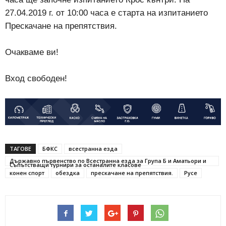
27.04.2019 г. от 10:00 часа е старта на изпитанието
Прескачане на препятствия.
Очакваме ви!
Вход свободен!
ТАГОВЕ
БФКС
всестранна езда
Държавно първенство по Всестранна езда за Група Б и Аматьори и
Съпътстващи турнири за останалите класове
конен спорт
обездка
прескачане на препятствия.
Русе