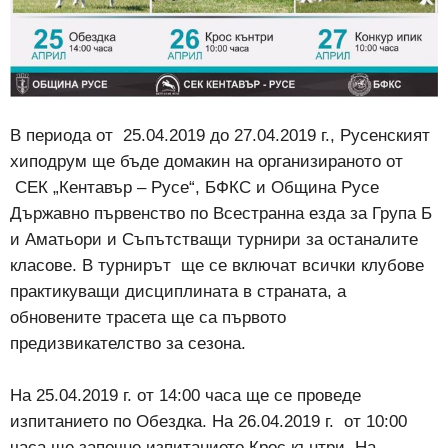
В периода от 25.04.2019 до 27.04.2019 г., Русенският
хиподрум ще бъде домакин на организираното от
СЕК „Кентавър – Русе“, БФКС и Община Русе
Държавно първенство по Всестранна езда за Група Б
и Аматьори и Съпътстващи турнири за останалите
класове. В турнирът ще се включат всички клубове
практикуващи дисциплината в страната, а
обновените трасета ще са първото
предизвикателство за сезона.
На 25.04.2019 г. от 14:00 часа ще се проведе
изпитанието по Обездка. На 26.04.2019 г. от 10:00
часа ще започне изпитанието Крос кънтри. На