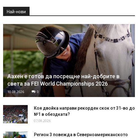
Най-нови
Аахен е готов да посрещне най-добрите в
света за FEI World Championships 2026
10.08.2026
0
Коя двойка направи рекорден скок от 31-во до
№1 в обездката?
07.08.2026
Регион 3 повежда в Северноамериканското