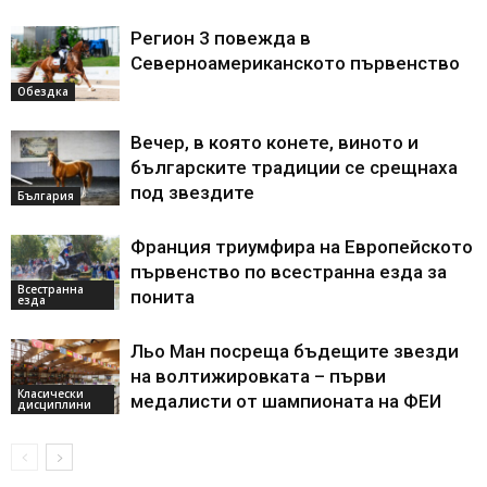
Регион 3 повежда в
Северноамериканското първенство
Обездка
Вечер, в която конете, виното и
българските традиции се срещнаха
под звездите
България
Франция триумфира на Европейското
първенство по всестранна езда за
Всестранна
понита
езда
Льо Ман посреща бъдещите звезди
на волтижировката – първи
Класически
медалисти от шампионата на ФЕИ
дисциплини