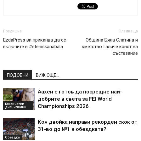
Предишна
Следваща
EzdaPress ви приканва да се
Община Бяла Слатина и
включите в #steniskanabala
кметство Галиче канят на
състезание
ПОДОБНИ
ВИЖ ОЩЕ...
Аахен е готов да посрещне най-
добрите в света за FEI World
Класически
Championships 2026
дисциплини
Коя двойка направи рекорден скок от
31-во до №1 в обездката?
Обездка