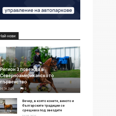
Най-нови
Регион 3 повежда в
Северноамериканското
първенство
06.08.2026
0
Вечер, в която конете, виното и
българските традиции се
срещнаха под звездите
04.08.2026