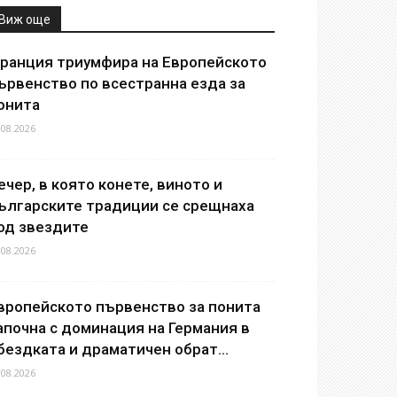
Виж още
ранция триумфира на Европейското
ървенство по всестранна езда за
онита
.08.2026
ечер, в която конете, виното и
ългарските традиции се срещнаха
од звездите
.08.2026
вропейското първенство за понита
апочна с доминация на Германия в
бездката и драматичен обрат...
.08.2026