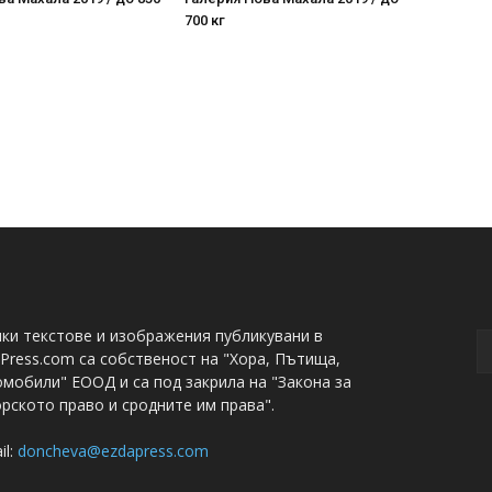
700 кг
ки текстове и изображения публикувани в
Press.com са собственост на "Хора, Пътища,
мобили" ЕООД и са под закрила на "Закона за
рското право и сродните им права".
il:
doncheva@ezdapress.com