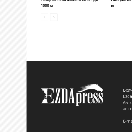
1000 кг
кг
Всич
Ezda
Авто
авто
E-ma