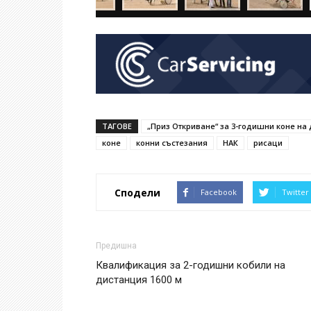
ТАГОВЕ
„Приз Откриване“ за 3-годишни коне на 
коне
конни състезания
НАК
рисаци
Сподели
Facebook
Twitter
Предишна
Квалификация за 2-годишни кобили на
дистанция 1600 м