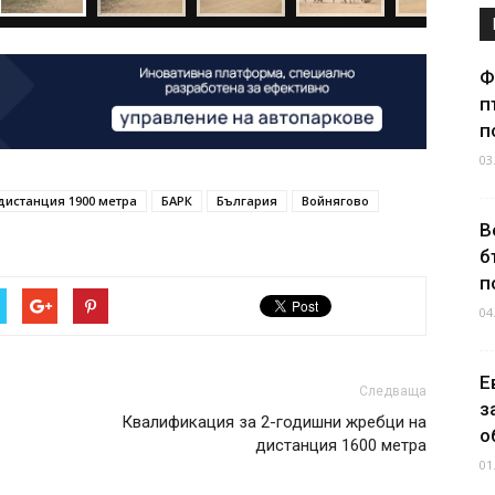
Ф
п
п
03
дистанция 1900 метра
БАРК
България
Войнягово
В
б
п
04
Е
Следваща
з
Квалификация за 2-годишни жребци на
о
дистанция 1600 метра
01