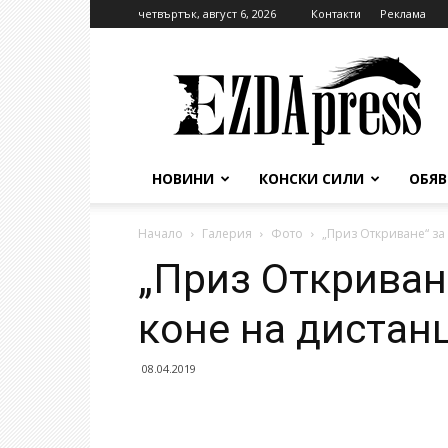
четвъртък, август 6, 2026
Контакти
Реклама
EzdaPress
НОВИНИ
КОНСКИ СИЛИ
ОБЯ
Начало
Галерия
Фото
„Приз Откриване“ за
„Приз Откриван
коне на дистан
08.04.2019