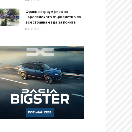
Франция триумфира на
Европейското първенство по
всестранна езда за понита
03.08.2026