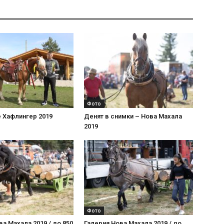
Фото
 Хафлингер 2019
Денят в снимки – Нова Махала
2019
Фото
ва Махала 2019 / до 850
Галерия Нова Махала 2019 / до