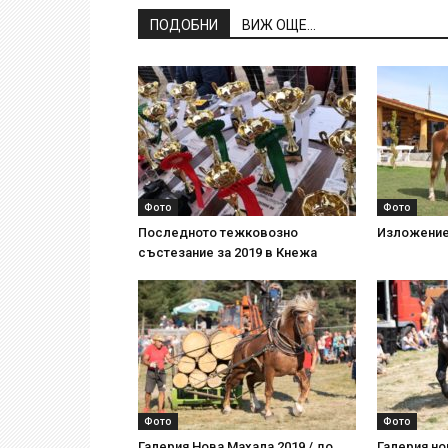
ПОДОБНИ
ВИЖ ОЩЕ...
Фото
Фото
Последното тежковозно
Изложение
състезание за 2019 в Кнежа
Фото
Фото
Галерия Нова Махала 2019 / до
Галерия но