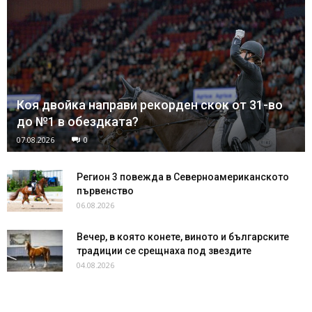
Коя двойка направи рекорден скок от 31-во
до №1 в обездката?
07.08.2026
0
Регион 3 повежда в Северноамериканското
първенство
06.08.2026
Вечер, в която конете, виното и българските
традиции се срещнаха под звездите
04.08.2026