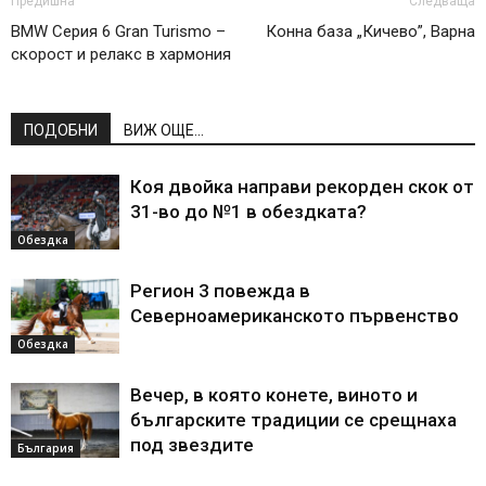
Предишна
Следваща
BMW Серия 6 Gran Turismo –
Конна база „Кичево”, Варна
скорост и релакс в хармония
ПОДОБНИ
ВИЖ ОЩЕ...
Коя двойка направи рекорден скок от
31-во до №1 в обездката?
Обездка
Регион 3 повежда в
Северноамериканското първенство
Обездка
Вечер, в която конете, виното и
българските традиции се срещнаха
под звездите
България