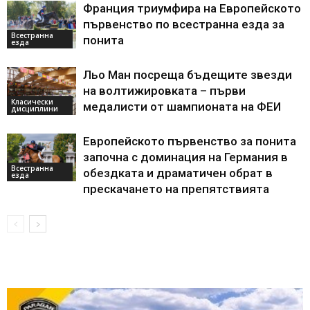
Франция триумфира на Европейското
първенство по всестранна езда за
Всестранна
понита
езда
Льо Ман посреща бъдещите звезди
на волтижировката – първи
Класически
медалисти от шампионата на ФЕИ
дисциплини
Европейското първенство за понита
започна с доминация на Германия в
Всестранна
обездката и драматичен обрат в
езда
прескачането на препятствията