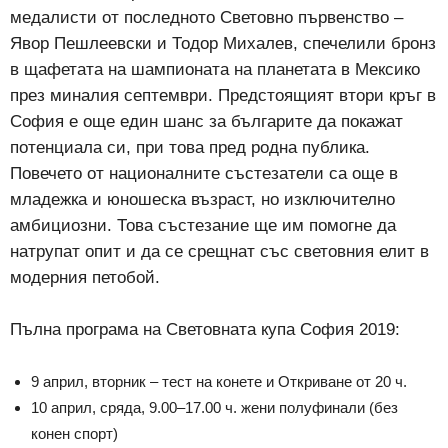
медалисти от последното Световно първенство –
Явор Пешлеевски и Тодор Михалев, спечелили бронз
в щафетата на шампионата на планетата в Мексико
през миналия септември. Предстоящият втори кръг в
София е още един шанс за българите да покажат
потенциала си, при това пред родна публика.
Повечето от националните състезатели са още в
младежка и юношеска възраст, но изключително
амбициозни. Това състезание ще им помогне да
натрупат опит и да се срещнат със световния елит в
модерния петобой.
Пълна програма на Световната купа София 2019:
9 април, вторник – тест на конете и Откриване от 20 ч.
10 април, сряда, 9.00–17.00 ч. жени полуфинали (без
конен спорт)