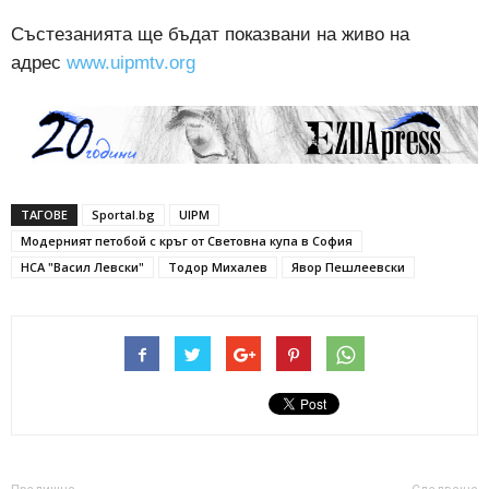
Състезанията ще бъдат показвани на живо на
адрес
www.uipmtv.org
ТАГОВЕ
Sportal.bg
UIPM
Модерният петобой с кръг от Световна купа в София
НСА "Васил Левски"
Тодор Михалев
Явор Пешлеевски