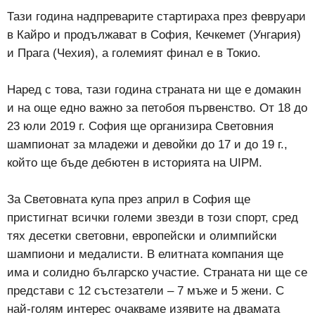
Тази година надпреварите стартираха през февруари
в Кайро и продължават в София, Кечкемет (Унгария)
и Прага (Чехия), а големият финал е в Токио.
Наред с това, тази година страната ни ще е домакин
и на още едно важно за петобоя първенство. От 18 до
23 юли 2019 г. София ще организира Световния
шампионат за младежи и девойки до 17 и до 19 г.,
който ще бъде дебютен в историята на UIPM.
За Световната купа през април в София ще
пристигнат всички големи звезди в този спорт, сред
тях десетки световни, европейски и олимпийски
шампиони и медалисти. В елитната компания ще
има и солидно българско участие. Страната ни ще се
представи с 12 състезатели – 7 мъже и 5 жени. С
най-голям интерес очакваме изявите на двамата