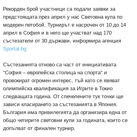
Рекорден брой участници са подали заявки за
предстоящата през април у нас Световна купа по
модерен петобой. Турнирът е насрочен от 10 до 14
април в София и в него ще участват над 170
състезатели от 30 държави, информира агенция
Sportal.bg
Състезанията отново са част от инициативата
“София – европейска столица на спорта“ и
провокират огромен интерес, тъй като се явяват
олимпийска квалификация за Игрите в Токио
следващата година. От спечелените тук точки ще
зависи класирането за състезанията в Япония.
България има привилегията да организира една от
общо четирите световни купи за годината, които се
допълват от финален турнир.