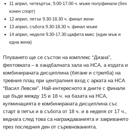
11 април, четвъртък, 9.00-17.00 ч. мъже полуфинали (без
конен спорт)
12 април, петък 9.30-18.30 ч. финал жени
13 април, събота 9.30-18.30 ч. финал мъже
14 април, неделя 9.30-17.30 щафета микс (един мъж и
една жена)
Плуването ще се състои на комплекс “Диана”,
фехтовката – в хандбалната зала на НСА, а ездата и
комбинираната дисциплина (бягане и стрелба) на
тревния плац при централния вход с арката на НСА
“Васил Левски”. Най-интересното в дните с финали
ще бъде между 15 и 18 ч. на базата на НСА,
кулминацията е комбинираната дисциплина със
старт в петък и в събота от 18 ч. и в неделя от 17 ч.,
веднага след това са награждаванията и закриването
през последния ден от съревнованията.