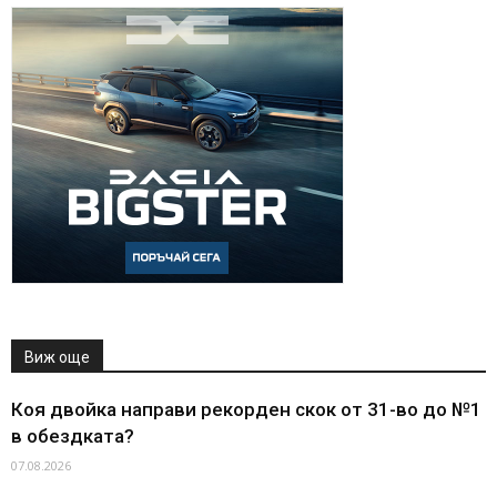
Виж още
Коя двойка направи рекорден скок от 31-во до №1
в обездката?
07.08.2026