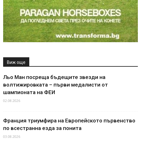
Виж още
Льо Ман посреща бъдещите звезди на
волтижировката – първи медалисти от
шампионата на ФЕИ
02.08.2026
Франция триумфира на Европейското първенство
по всестранна езда за понита
03.08.2026