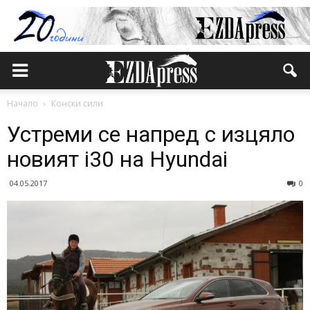
Начало
Конски сили
Устреми се напред с изцяло
новият i30 на Hyundai
04.05.2017
0