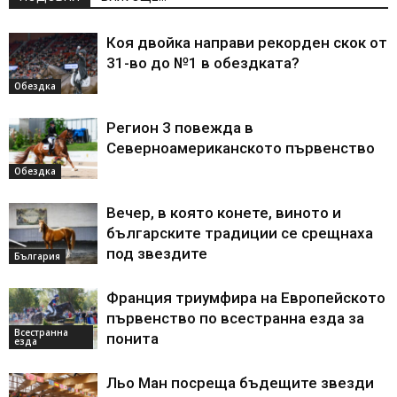
Коя двойка направи рекорден скок от
31-во до №1 в обездката?
Обездка
Регион 3 повежда в
Северноамериканското първенство
Обездка
Вечер, в която конете, виното и
българските традиции се срещнаха
под звездите
България
Франция триумфира на Европейското
първенство по всестранна езда за
Всестранна
понита
езда
Льо Ман посреща бъдещите звезди