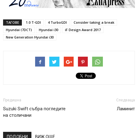
ТАГОВЕ
1.0 T-GDI
4 TurboGDI
Consider taking a break
Hyundai (7DCT)
Hyundai i30
iF Design Award 2017
New Generation Hyundai i30
Предишна
Следваща
Suzuki Swift събра погледите
Ламинит
на столичани
ПОДОБНИ
ВИЖ ОЩЕ...