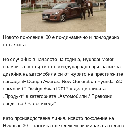
Новото поколение i30 е по-динамично и по-модерно
от всякога.
Не случайно в началото на година, Нyundai Motor
получи за четвърти път международно признание за
дизайна на автомобила си от журито на престижните
награди iF Design Awards. New Generation Hyundai i30
спечели iF Design Award 2017 в дисциплината
„Продукт“ в категорията „Автомобили / Превозни
средства / Велосипеди“.
Като производствена линия, новото поколение на
Hyundai i30, стартира през декември миналата година