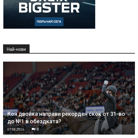
Най-нови
Коя двойка направи рекорден скок от 31-во
до №1 в обездката?
07.08.2026
0