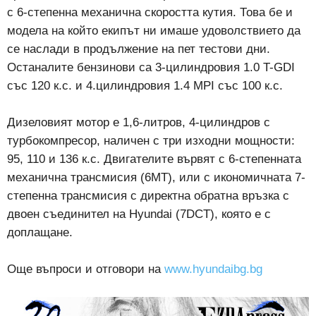
с 6-степенна механична скоростта кутия. Това бе и
модела на който екипът ни имаше удоволствието да
се наслади в продължение на пет тестови дни.
Останалите бензинови са 3-цилиндровия 1.0 T-GDI
със 120 к.с. и 4.цилиндровия 1.4 MPI със 100 к.с.
Дизеловият мотор е 1,6-литров, 4-цилиндров с
турбокомпресор, наличен с три изходни мощности:
95, 110 и 136 к.с. Двигателите вървят с 6-степенната
механична трансмисия (6MT), или с икономичната 7-
степенна трансмисия с директна обратна връзка с
двоен съединител на Hyundai (7DCT), която е с
доплащане.
Още въпроси и отговори на
www.hyundaibg.bg