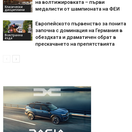
на волтижировката – първи
Класически
медалисти от шампионата на ФЕИ
дисциплини
Европейското първенство за понита
започна с доминация на Германия в
Всестранна
обездката и драматичен обрат в
езда
прескачането на препятствията