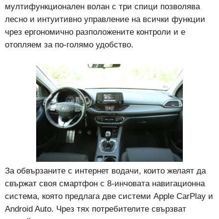
мултифункционален волан с три спици позволява
лесно и интуитивно управление на всички функции
чрез ергономично разположените контроли и е
отопляем за по-голямо удобство.
За обвързаните с интернет водачи, които желаят да
свържат своя смартфон с 8-инчовата навигационна
система, която предлага две системи Apple CarPlay и
Android Auto. Чрез тях потребителите свързват