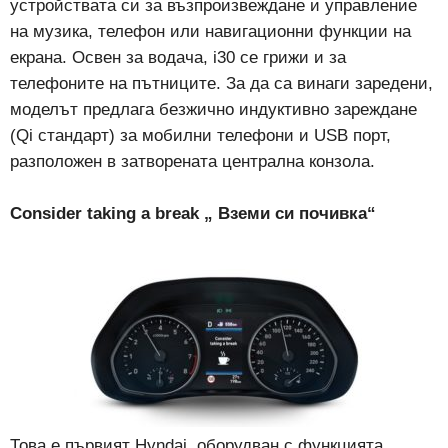
устройствата си за възпроизвеждане и управление
на музика, телефон или навигационни функции на
екрана. Освен за водача, i30 се грижи и за
телефоните на пътниците. За да са винаги заредени,
моделът предлага безжично индуктивно зареждане
(Qi стандарт) за мобилни телефони и USB порт,
разположен в затворената централна конзола.
Consider taking a break „ Вземи си почивка“
Това е първият Hyndai, оборудван с функцията