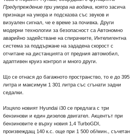
Предупреждение при умора на водача
, която засича
признаци на умора и подсказва със звуков и
визуален сигнал, че е време за почивка. Други
модерни технологии за безопасност са Автономно
аварийно задействане на спирачките, Интелигентна
система за поддържане на зададена скорост с
отчитане на дистанцията от предния автомобил,
адаптивен круиз контрол и много други.
Що се отнася до багажното пространство, то е до 395
литра и максимум 1 301 литра със сгънати задни
седалки.
Изцяло новият Hyundai i30 се предлага с три
бензинови и един дизелов двигател. Акцентът при
бензиновите е върху новия 1,4 TurboGDI,
произвеждащ 140 к.с. още при 1 500 об/мин., съчетан