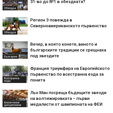
31-во до №1 в обездката?
Обездка
Регион 3 повежда в
Северноамериканското първенство
Обездка
Вечер, в която конете, виното и
българските традиции се срещнаха
под звездите
България
Франция триумфира на Европейското
първенство по всестранна езда за
Всестранна
понита
езда
Льо Ман посреща бъдещите звезди
на волтижировката – първи
Класически
медалисти от шампионата на ФЕИ
дисциплини