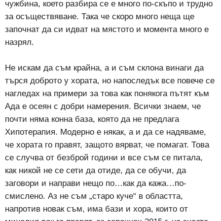
чужбина, което разбира се е много по-скъпо и трудно
за осъществяване. Така че скоро много неща ще
започнат да си идват на мястото и момента много е
назрял.
Не искам да съм крайна, а и съм склона винаги да
търся доброто у хората, но напоследък все повече се
нагледах на примери за това как понякога пътят към
Ада е осеян с добри намерения. Всички знаем, че
почти няма конна база, която да не предлага
Хипотерапия. Модерно е някак, а и да се надяваме,
че хората го правят, защото вярват, че помагат. Това
се случва от безброй години и все съм се питала,
как никой не се сети да отиде, да се обучи, да
заговори и направи нещо по…как да кажа…по-
смислено. Аз не съм „старо куче“ в областта,
напротив новак съм, има бази и хора, които от