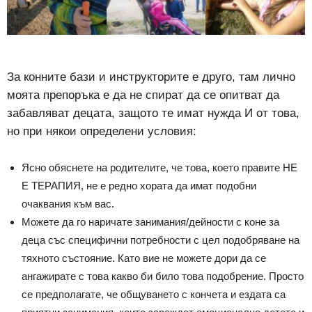
За конните бази и инструкторите е друго, там лично
моята препоръка е да не спират да се опитват да
забавляват децата, защото те имат нужда И от това,
но при някои определени условия:
Ясно обяснете на родителите, че това, което правите НЕ
Е ТЕРАПИЯ, не е редно хората да имат подобни
очаквания към вас.
Можете да го наричате занимания/дейности с коне за
деца със специфични потребности с цел подобряване на
тяхното състояние. Като вие не можете дори да се
ангажирате с това какво би било това подобрение. Просто
се предполагате, че общуването с кончета и ездата са