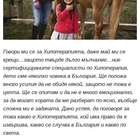
Говори ми се за Хипотерапията, даже май ми се
крещи…защото твърде дълго мълчахме…ние
сертифицираните специалисти по Хипотерапия,
дето сме няколко човека в България. Ще положа
много усилия да не обидя някой, защото не това е
целта. Ще се опитам и да не е много емоционално,
за да могат хората да ме разберат по-ясно, въобще
сложна ми е задачата. Дано успея, да поговоря за
това какво е Хипотерапията, кой има право да я
извършва, какво се случва в България и какво по
света.