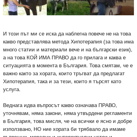
И този път ми се иска да наблегна повече не на това
какво представлява метода Хипотерапия (за това има
много статии и материали вече и на български език),
а на това КОЙ ИМА ПРАВО да го прилага и каква е
ситуацията в момента в България. Това смятам, че е
важно както за хората, които тръгват да предлагат
Хипотерапия, така и за тези, които я търсят като
услуга.
Веднага идва въпросът какво означава ПРАВО,
уточнявам, няма закони, няма утвърдени регламенти
в България, това мисля, че на всички е ясно и добре
използвано, НО ние хората би трябвало да имаме