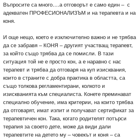
Въпросите са много….а отговорът е само един – с
адекватен ПРОФЕСИОНАЛИЗЪМ и на терапевта и на
коня.
И още нещо, което е изключително важно и не трябва
да се забравя – КОНЯ – другият участващ терапевт,
за който също трябва да се помисли. В тази
ситуация той не е просто кон, а е наравно с нас
терапевт и трябва да отговаря на куп изисквания,
които в страните с добра практика в областта, са
също толкова регламентирани, колкото и
изискванията към специалиста. Конете преминават
специално обучение, има критерии, на които трябва
да отговарят, имат изпит и получават сертификат за
терапевтичен кон. Така, когато родителят потърси
терапия за своето дете, може да види дали
терапевтите на детето му – човекът и коня – са