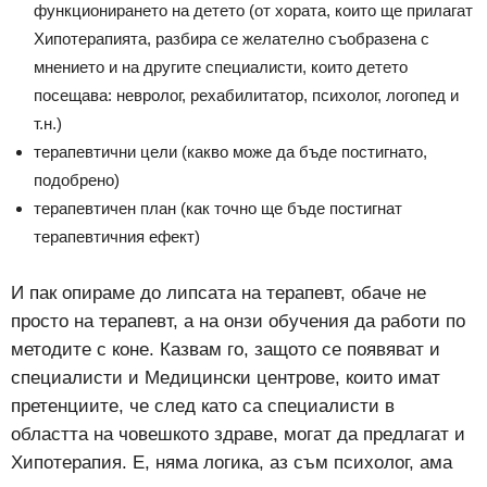
функционирането на детето (от хората, които ще прилагат
Хипотерапията, разбира се желателно съобразена с
мнението и на другите специалисти, които детето
посещава: невролог, рехабилитатор, психолог, логопед и
т.н.)
терапевтични цели (какво може да бъде постигнато,
подобрено)
терапевтичен план (как точно ще бъде постигнат
терапевтичния ефект)
И пак опираме до липсата на терапевт, обаче не
просто на терапевт, а на онзи обучения да работи по
методите с коне. Казвам го, защото се появяват и
специалисти и Медицински центрове, които имат
претенциите, че след като са специалисти в
областта на човешкото здраве, могат да предлагат и
Хипотерапия. Е, няма логика, аз съм психолог, ама