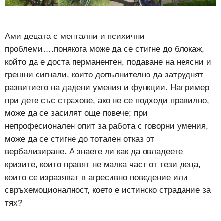
Ами децата с ментални и психични
проблеми….понякога може да се стигне до блокаж,
който да е доста перманентен, подаване на неясни и
грешни сигнали, които допълнително да затруднят
развитието на дадени умения и функции. Например
при дете със страхове, ако не се подходи правилно,
може да се засилят още повече; при
непрофесионален опит за работа с говорни умения,
може да се стигне до тотален отказ от
вербализиране. А знаете ли как да овладеете
кризите, които правят не малка част от тези деца,
които се изразяват в агресивно поведение или
свръхемоционалност, което е истинско страдание за
тях?