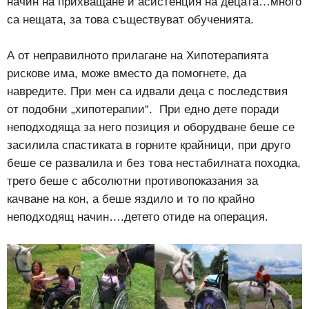
начин на прихващане и асистенция на децата…много
са нещата, за това съществуват обученията.
А от неправилното прилагане на Хипотерапията
рискове има, може вместо да помогнете, да
навредите. При мен са идвали деца с последствия
от подобни „хипотерапии“. При едно дете поради
неподходяща за него позиция и оборудване беше се
засилила спастиката в горните крайници, при друго
беше се развалила и без това нестабилната походка,
трето беше с абсолютни противопоказания за
качване на кон, а беше яздило и то по крайно
неподходящ начин….детето отиде на операция.