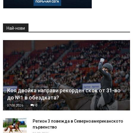
Най-нови
Коя двойка направи рекорден скок от 31-во
до №1 в обездката?
07.08.2026
0
Регион 3 повежда в Северноамериканското
първенство