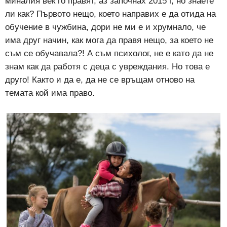
миналия век го правят, аз започнах 2015 г, но знаете
ли как? Първото нещо, което направих е да отида на
обучение в чужбина, дори не ми е и хрумнало, че
има друг начин, как мога да правя нещо, за което не
съм се обучавала?! А съм психолог, не е като да не
знам как да работя с деца с увреждания. Но това е
друго! Както и да е, да не се връщам отново на
темата кой има право.