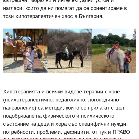
вътрешни, морални и интелектуални устои и
нагласи, които да ни помагат да се ориентираме в
този хипотерапевтичен хаос в България.
Хипотерапията и всички видове терапии с коне
(психотерапевтично, педагогично, логопедично
направление) са методи, които се прилагат с цел
подобряване на физическото и психическото
състояние на деца и хора със специфични нужди,
потребности, проблеми, дефицити, от тук и ПРАВО