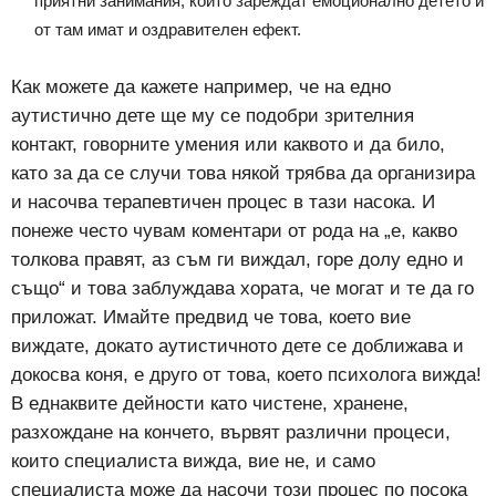
приятни занимания, които зареждат емоционално детето и
от там имат и оздравителен ефект.
Как можете да кажете например, че на едно
аутистично дете ще му се подобри зрителния
контакт, говорните умения или каквото и да било,
като за да се случи това някой трябва да организира
и насочва терапевтичен процес в тази насока. И
понеже често чувам коментари от рода на „е, какво
толкова правят, аз съм ги виждал, горе долу едно и
също“ и това заблуждава хората, че могат и те да го
приложат. Имайте предвид че това, което вие
виждате, докато аутистичното дете се доближава и
докосва коня, е друго от това, което психолога вижда!
В еднаквите дейности като чистене, хранене,
разхождане на кончето, вървят различни процеси,
които специалиста вижда, вие не, и само
специалиста може да насочи този процес по посока