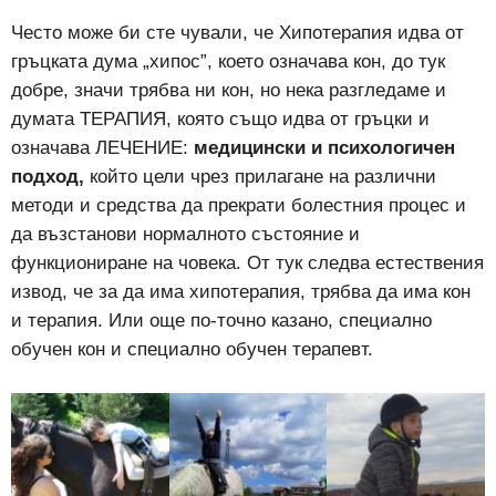
Често може би сте чували, че Хипотерапия идва от
гръцката дума „хипос”, което означава кон, до тук
добре, значи трябва ни кон, но нека разгледаме и
думата ТЕРАПИЯ, която също идва от гръцки и
означава ЛЕЧЕНИЕ:
медицински и психологичен
подход,
който цели чрез прилагане на различни
методи и средства да прекрати болестния процес и
да възстанови нормалното състояние и
функциониране на човека. От тук следва естествения
извод, че за да има хипотерапия, трябва да има кон
и терапия. Или още по-точно казано, специално
обучен кон и специално обучен терапевт.