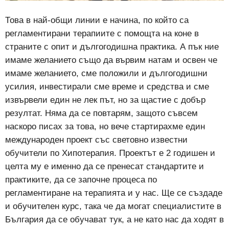
Това в най-общи линии е начина, по който са
регламентирани терапиите с помощта на коне в
страните с опит и дългогодишна практика. А пък ние
имаме желанието също да вървим натам и освен че
имаме желанието, сме положили и дългогодишни
усилия, инвестирали сме време и средства и сме
извървели един не лек път, но за щастие с добър
резултат. Няма да се повтарям, защото съвсем
наскоро писах за това, но вече стартирахме един
международен проект със световно известни
обучители по Хипотерапия. Проектът е 2 годишен и
целта му е именно да се пренесат стандартите и
практиките, да се започне процеса по
регламентиране на терапията и у нас. Ще се създаде
и обучителен курс, така че да могат специалистите в
България да се обучават тук, а не като нас да ходят в