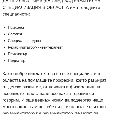
ДА ПРИЛАГАТ МЕТОДА СЛЕД ЗАДЪЛЖИТЕЛНА
СПЕЦИАЛИЗАЦИЯ В ОБЛАСТТА имат следните
специалисти:
Психолог
Логопед
Специален педагог
Рехабилитатор/кинезитерапевт
Психиатър
Педиатър
Както добре виждате това са все специалисти в
областта на помагащите професии, които разбират
от детско развитие, от психика и физиология на
човешкото тяло….нали все пак за терапия си
говорим. И още веднъж искам да подчертая нещо
много важно: сам по себе си психологът е психолог,
рехабилитаторът е рехабилитатор, те могат да