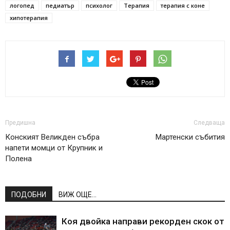
логопед
педиатър
психолог
Терапия
терапия с коне
хипотерапия
Предишна
Следваща
Конският Великден събра
Мартенски събития
напети момци от Крупник и
Полена
ПОДОБНИ
ВИЖ ОЩЕ...
Коя двойка направи рекорден скок от