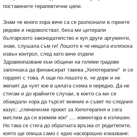
поставените терапевтични цели.
Знам че много хора вече са се разпознали в горните
редове и недоволстват, биха ми цитирали
българското законодателство и куп други аргументи,
знам, слушала съм ги! Лошото е че нещата излязоха
извън контрол, след като вече отдели
Здравеопазване към общини на големи градове
започнаха да финансират такива „Хипотерапии“ и се
гордеят с това. А още по-лошото е, че дори и не
желаят да чуят кое в цялата схема е нередно. Да не
стигам и до крайните случаи, в които са ми се
обаждали хора да търсят мнение и съвет по следния
казус: „спечелихме проект за Хипотерапия и сега
мислим да си вземем кон“ …. коментара е излишен.
Но така се стига до обратната връзка от родителите,
която ще опиша само с едно наскорошно изказване: