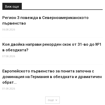
Виж още
Регион 3 повежда в Северноамериканското
първенство
06.08.2026
Коя двойка направи рекорден скок от 31-во до №1
в обездката?
07.08.2026
Европейското първенство за понита започна с
доминация на Германия в обездката и драматичен
обрат...
01.08.2026
още