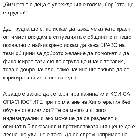
„бизнесът с деца с увреждания е голям, борбата ще
е трудна!“
Да, трудна ще е, но искам да кажа, че аз като краен
оптимист виждам в ситуацията с общините и нещо
похвално и най-искрено искам да кажа БРАВО на
тези общини за доброто желание да помогнат и да
финансират тази скъпо струваща иначе терапия,
това е добро начало, само начина ще трябва да се
коригира и всичко ще наред J
А защо е важно да се коригира начина или КОИ СА
ОПАСНОСТИТЕ при прилагане на Хипотерапия без
обучен специалист? Те са много и строго
индивидуални и ако можеше да се разделят и
опишат в 5 показания и противопоказания щеше да е
лесно, но уви, не е така. Да се спрем например на