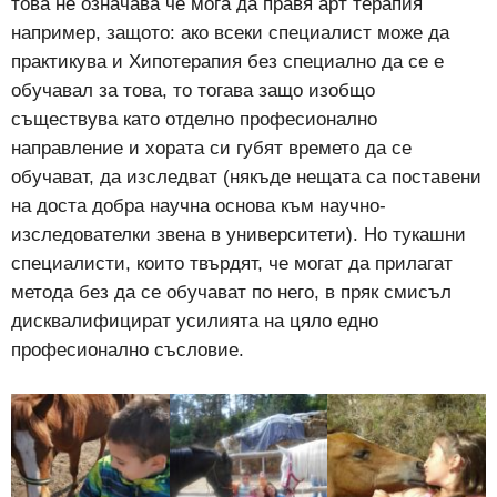
това не означава че мога да правя арт терапия
например, защото: ако всеки специалист може да
практикува и Хипотерапия без специално да се е
обучавал за това, то тогава защо изобщо
съществува като отделно професионално
направление и хората си губят времето да се
обучават, да изследват (някъде нещата са поставени
на доста добра научна основа към научно-
изследователки звена в университети). Но тукашни
специалисти, които твърдят, че могат да прилагат
метода без да се обучават по него, в пряк смисъл
дисквалифицират усилията на цяло едно
професионално съсловие.