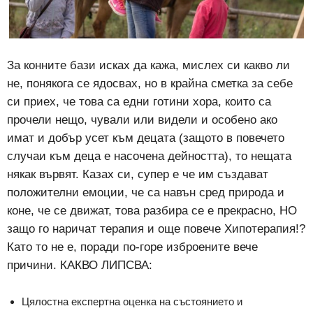
За конните бази исках да кажа, мислех си какво ли
не, понякога се ядосвах, но в крайна сметка за себе
си приех, че това са едни готини хора, които са
прочели нещо, чували или видели и особено ако
имат и добър усет към децата (защото в повечето
случаи към деца е насочена дейността), то нещата
някак вървят. Казах си, супер е че им създават
положителни емоции, че са навън сред природа и
коне, че се движат, това разбира се е прекрасно, НО
защо го наричат терапия и още повече Хипотерапия!?
Като то не е, поради по-горе изброените вече
причини. КАКВО ЛИПСВА:
Цялостна експертна оценка на състоянието и