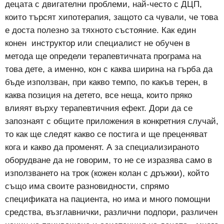
децата с двигателни проблеми, най-често с ДЦП,
които търсят хипотерапия, защото са чували, че това
е доста полезно за тяхното състояние. Как един
конен инструктор или специалист не обучен в
метода ще определи терапевтичната програма на
това дете, а именно, кон с каква ширина на гърба да
бъде използван, при какво темпо, по какъв терен, в
каква позиция на детето, все неща, които пряко
влияят върху терапевтичния ефект. Дори да се
запознаят с общите приложения в конкретния случай,
то как ще следят какво се постига и ще преценяват
кога и какво да променят. А за специализираното
оборудване да не говорим, то не се изразява само в
използването на трок (кожен колан с дръжки), който
също има своите разновидности, спрямо
спецификата на пациента, но има и много помощни
средства, възглавнички, различни подпори, различен