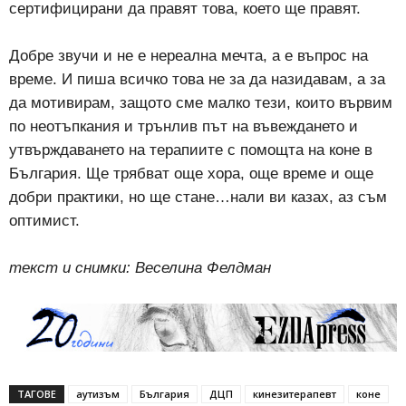
сертифицирани да правят това, което ще правят.
Добре звучи и не е нереална мечта, а е въпрос на
време. И пиша всичко това не за да назидавам, а за
да мотивирам, защото сме малко тези, които вървим
по неотъпкания и трънлив път на въвеждането и
утвърждаването на терапиите с помощта на коне в
България. Ще трябват още хора, още време и още
добри практики, но ще стане…нали ви казах, аз съм
оптимист.
текст и снимки: Веселина Фелдман
ТАГОВЕ
аутизъм
България
ДЦП
кинезитерапевт
коне