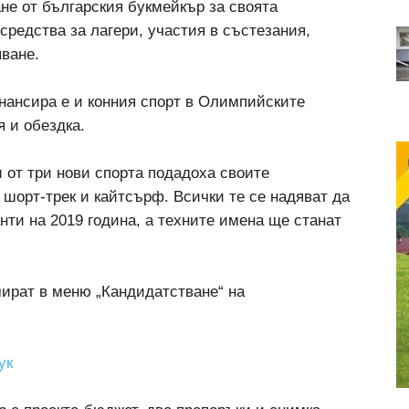
не от българския букмейкър за своята
 средства за лагери, участия в състезания,
яване.
нансира е и конния спорт в Олимпийските
 и обездка.
 от три нови спорта подадоха своите
 шорт-трек и кайтсърф. Всички те се надяват да
нти на 2019 година, а техните имена ще станат
мират в меню „Кандидатстване“ на
ук