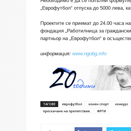
Необходимо е да се попълни формуляр
„Еврофутбол“ отпуска до 5000 лева, к
Проектите се приемат до 24.00 часа на 
фондация „Работилница за граждански 
партньор на „Еврофутбол“ в осъществя
информация:
www.ngobg.info
ТАГОВЕ
еврофутбол
конен спорт
конкурс
прескачане на препятствия.
ФРГИ