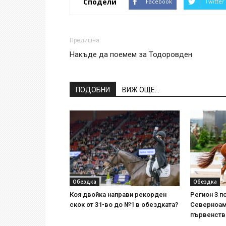
Сподели
Facebook
Twitter
Предишна
Накъде да поемем за Тодоровден
ПОДОБНИ
ВИЖ ОЩЕ...
Обездка
Обездка
Коя двойка направи рекорден
Регион 3 п
скок от 31-во до №1 в обездката?
Северноам
първенств