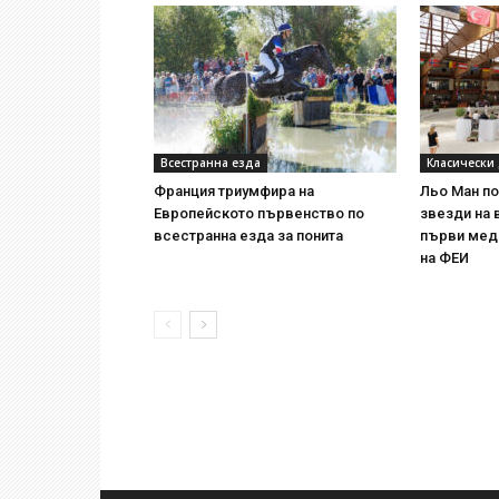
Всестранна езда
Класически
Франция триумфира на
Льо Ман п
Европейското първенство по
звезди на 
всестранна езда за понита
първи мед
на ФЕИ