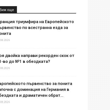
Виж още
ранция триумфира на Европейското
ървенство по всестранна езда за
онита
.08.2026
оя двойка направи рекорден скок от
1-во до №1 в обездката?
.08.2026
вропейското първенство за понита
апочна с доминация на Германия в
бездката и драматичен обрат...
.08.2026