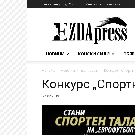
петък, август 7, 2026
Контакти
Реклама
EzdaPress
НОВИНИ
КОНСКИ СИЛИ
ОБЯ
Начало
Новини
България
Конкурс „Спортн
Конкурс „Спорт
26.02.2019