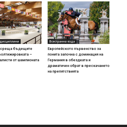
 дисциплини
Всестранна езда
осреща бъдещите
Европейското първенство за
волтижировката –
понита започна с доминация на
алисти от шампионата
Германия в обездката и
драматичен обрат в прескачането
на препятствията