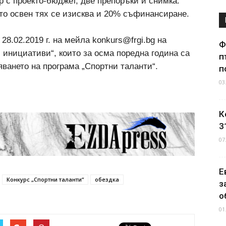
 с проекто-бюджет, две препоръки и снимка.
ато освен тях се изисква и 20% съфинансиране.
28.02.2019 г. на мейла konkurs@frgi.bg на
Ф
инициативи“, които за осма поредна година са
п
ването на програма „Спортни таланти“.
п
03
К
3
07
Е
Конкурс „Спортни таланти“
обездка
з
о
01