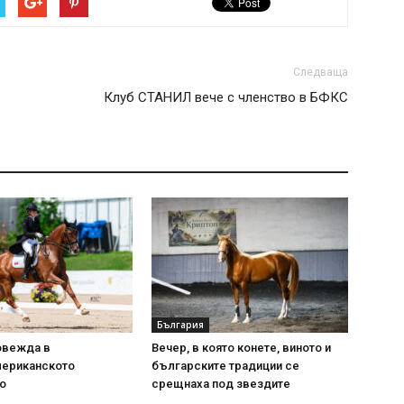
Следваща
Клуб СТАНИЛ вече с членство в БФКС
България
овежда в
Вечер, в която конете, виното и
ериканското
българските традиции се
о
срещнаха под звездите