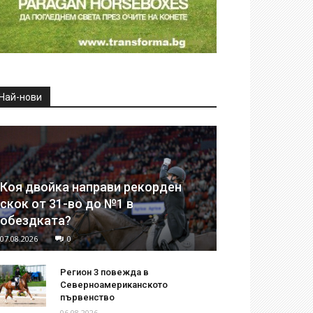
Най-нови
Коя двойка направи рекорден
скок от 31-во до №1 в
обездката?
07.08.2026
0
Регион 3 повежда в
Северноамериканското
първенство
06.08.2026