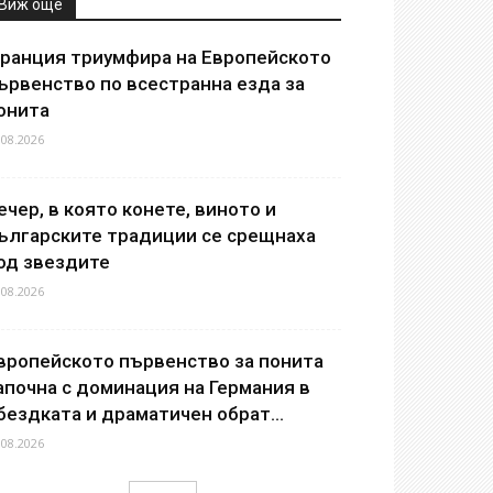
Виж още
ранция триумфира на Европейското
ървенство по всестранна езда за
онита
.08.2026
ечер, в която конете, виното и
ългарските традиции се срещнаха
од звездите
.08.2026
вропейското първенство за понита
апочна с доминация на Германия в
бездката и драматичен обрат...
.08.2026