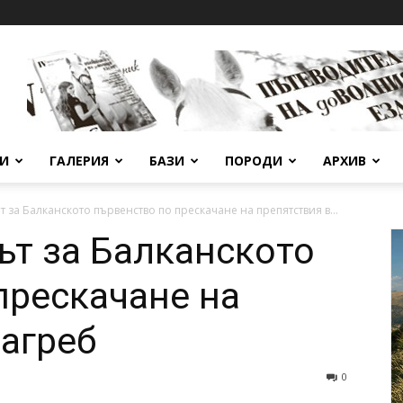
ВИ
ГАЛЕРИЯ
БАЗИ
ПОРОДИ
АРХИВ
т за Балканското първенство по прескачане на препятствия в...
ът за Балканското
прескачане на
Загреб
0