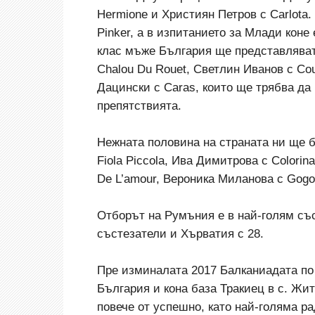
Hermione и Християн Петров с Carlota
Pinker, а в изпитанието за Млади коне 
клас мъже България ще представляват 
Chalou Du Rouet, Светлин Иванов с Co
Дацински с Caras, които ще трябва да
препятствията.
Нежната половина на страната ни ще 
Fiola Piccola, Ива Димитрова с Colorin
De L’amour, Вероника Миланова с Gogo 
Отборът на Румъния е в най-голям със
състезатели и Хърватия с 28.
Пре изминалата 2017 Балканиадата по
България и кона база Тракиец в с. Жи
повече от успешно, като най-голяма р