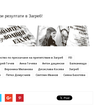
и резултати в Загреб!
нство по прескачане на препятствия в Загреб
FEI
рей Гочев
Анна Гочева
Антон дацински
Балканиада
Вероника Миланова
Десислава Косева
Загреб
в
Петко Домусчиев
Светлин Иванов
Сияна Базотева