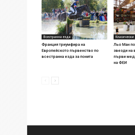
Всестранна езда
Класически
Франция триумфира на
Льо Ман п
Европейското първенство по
звезди на 
всестранна езда за понита
първи мед
на ФЕИ