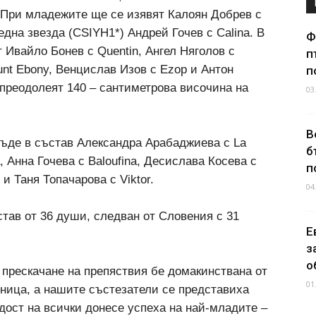
. При младежите ще се изявят Калоян Добрев с
една звезда (CSIYH1*) Андрей Гочев с Calina. В
Ф
Ивайло Бонев с Quentin, Ангел Няголов с
п
unt Ebony, Венцислав Изов с Ezop и Антон
п
 преодолеят 140 – сантиметрова височина на
03
В
бъде в състав Александра Арабаджиева с La
б
a, Анна Гочева с Baloufina, Десислава Косева с
п
и Таня Топaчарова с Viktor.
04
тав от 36 души, следван от Словения с 31
Е
з
о
 прескачане на препяствия бе домакинствана от
01
тница, а нашите състезатели се представиха
адост на всички донесе успеха на най-младите –