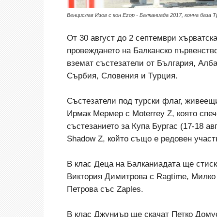
Венцислав Изов с кон Ezop - Балканиада 2017, конна база 
От 30 август до 2 септември хърватск
провеждането на Балканско първенство
вземат състезатели от България, Алб
Сърбия, Словения и Турция.
Състезатели под турски флаг, живеещ
Ирмак Мермер с Moterrey Z, която спе
състезанието за Купа Бургас (17-18 ав
Shadow Z, който също е редовен участ
В клас Деца на Балканиадата ще стиска
Виктория Димитрова с Ragtime, Милко 
Петрова със Zaples.
В клас Джуниър ще скачат Петко Домус