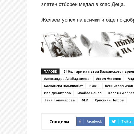
златен отборен медал в клас Деца.
Желаем успех на всички и още по-добр
ТАГОВЕ
21 българи на път за Балканското първе
Александра Арабаджиева
Ангел Няголов
Анд
Балкански шампионат
БФКС
Венцислав Изов
Ива Димитрова
Ивайло Бонев
Калоян Добре
Таня Топaчарова
ФЕИ
Християн Петров
Сподели
Facebook
Twitter