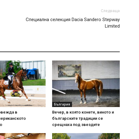
Следваща
Специална селекция Dacia Sandero Stepway
Limited
България
овежда в
Вечер, в която конете, виното и
ериканското
българските традиции се
о
срещнаха под звездите