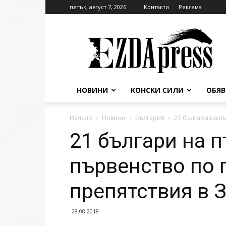
петък, август 7, 2026
Контакти
Реклама
EzdaPress
НОВИНИ
КОНСКИ СИЛИ
ОБЯ
Начало
Новини
България
21 българи на пъ
21 българи на п
първенство по 
препятствия в 
28.08.2018