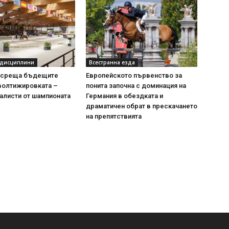
 дисциплини
Всестранна езда
осреща бъдещите
Европейското първенство за
волтижировката –
понита започна с доминация на
алисти от шампионата
Германия в обездката и
драматичен обрат в прескачането
на препятствията