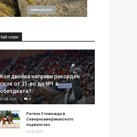
Най-нови
Коя двойка направи рекорден
скок от 31-во до №1 в
обездката?
07.08.2026
0
Регион 3 повежда в
Северноамериканското
първенство
06.08.2026