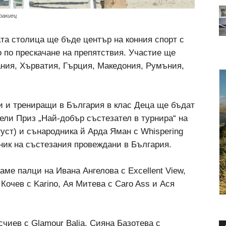
Тракиец
ата столица ще бъде център на конния спорт с
 по прескачане на препятствия. Участие ще
ания, Хърватия, Гърция, Македония, Румъния,
и и трениращи в България в клас Деца ще бъдат
чели Приз „Най-добър състезател в турнира“ на
густ) и сънародника й Арда Яман с Whispering
ник на състезания провеждани в България.
ме палци на Ивана Ангелова с Excellent View,
Кочев с Karino, Ая Митева с Caro Ass и Ася
чиев с Glamour Balia, Сияна Базотева с