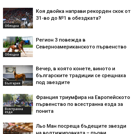
Коя двойка направи рекорден скок от
31-во до №1 в обездката?
Обездка
Регион 3 повежда в
Северноамериканското първенство
Обездка
Вечер, в която конете, виното и
българските традиции се срещнаха
под звездите
България
Франция триумфира на Европейското
първенство по всестранна езда за
Всестранна
понита
езда
Льо Ман посреща бъдещите звезди
на волтижировката – първи