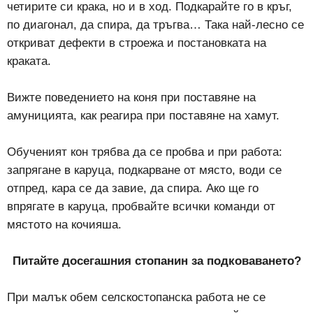
четирите си крака, но и в ход. Подкарайте го в кръг,
по диагонал, да спира, да тръгва… Така най-лесно се
откриват дефекти в строежа и постановката на
краката.
Вижте поведението на коня при поставяне на
амуницията, как реагира при поставяне на хамут.
Обученият кон трябва да се пробва и при работа:
запрягане в каруца, подкарване от място, води се
отпред, кара се да завие, да спира. Ако ще го
впрягате в каруца, пробвайте всички команди от
мястото на кочияша.
Питайте досегашния стопанин за подковаването?
При малък обем селскостопанска работа не се