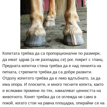
Копитата трябва да са пропорционални по размери,
да имат здрав (а не разпадащ се) рог, покрит с гланц.
Предната копитна стена трябва да е над линията на
петката, стрелките трябва да са добре развити.
Отдолу копитото трябва да е леко вдлъбнато, за да
има опора. И плоските, и много тесните копита, както
и всякакви промени по тях, намаляват ценността на
животното. Конят трябва да се оглежда не само в
покой, когато стои на равна площадка, опирайки се на