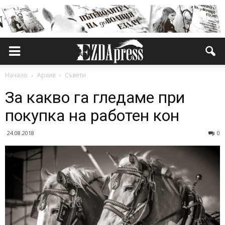
Начало
Архив
Съвети
За какво га гледаме при
покупка на работен кон
24.08.2018
0