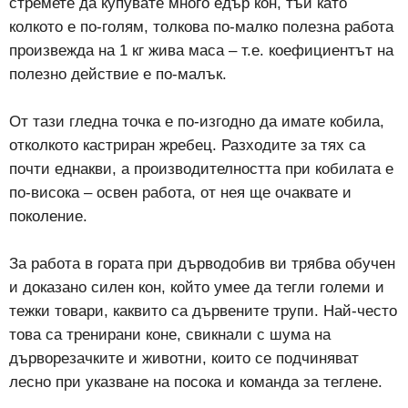
стремете да купувате много едър кон, тъй като
колкото е по-голям, толкова по-малко полезна работа
произвежда на 1 кг жива маса – т.е. коефициентът на
полезно действие е по-малък.
От тази гледна точка е по-изгодно да имате кобила,
отколкото кастриран жребец. Разходите за тях са
почти еднакви, а производителността при кобилата е
по-висока – освен работа, от нея ще очаквате и
поколение.
За работа в гората при дърводобив ви трябва обучен
и доказано силен кон, който умее да тегли големи и
тежки товари, каквито са дървените трупи. Най-често
това са тренирани коне, свикнали с шума на
дърворезачките и животни, които се подчиняват
лесно при указване на посока и команда за теглене.