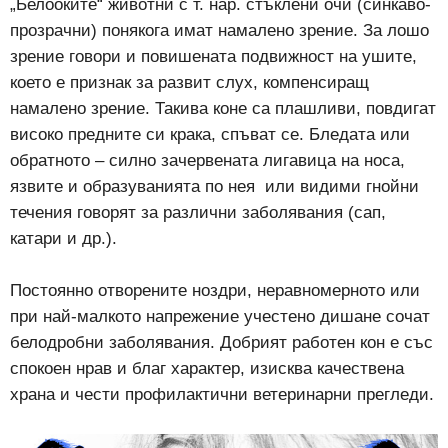
„Белооките“ животни с т. нар. стъклени очи (синкаво-
прозрачни) понякога имат намалено зрение. За лошо
зрение говори и повишената подвижност на ушите,
което е признак за развит слух, компенсиращ
намалено зрение. Такива коне са плашливи, повдигат
високо предните си крака, спъват се. Бледата или
обратното – силно зачервената лигавица на носа,
язвите и образуванията по нея или видими гнойни
течения говорят за различни заболявания (сап,
катари и др.).
Постоянно отворените ноздри, неравномерното или
при най-малкото напрежение учестено дишане сочат
белодробни заболявания. Добрият работен кон е със
спокоен нрав и благ характер, изисква качествена
храна и чести профилактични ветеринарни прегледи.