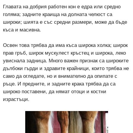
Главата на добрия работен кон е едра или средно
голяма; задните краища на долната челюст са
широки; шията е със средни размери, може да бъде
къса и масивна.
Освен това трябва да има къса широка холка; широк
прав гръб, широк мускулест кръстец и широка, леко
увиснала задница. Много важен признак са широките
дълбоки гърди и здравите крайници, които трябва не
само да огледате, но и внимателно да опипате с
ръце. И предните, и задните крака трябва да са
широко поставени, да нямат отоци и костни
израстъци.