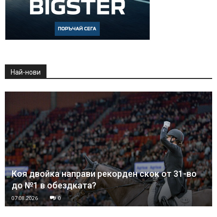
Най-нови
Коя двойка направи рекорден скок от 31-во
до №1 в обездката?
07.08.2026
0