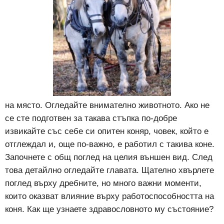
на място. Огледайте внимателно животното. Ако не
се сте подготвен за такава стъпка по-добре
извикайте със себе си опитен коняр, човек, който е
отглеждал и, още по-важно, е работил с такива коне.
Започнете с общ поглед на целия външен вид. След
това детайлно огледайте главата. Щателно хвърлете
поглед върху дребните, но много важни моменти,
които оказват влияние върху работоспособността на
коня. Как ще узнаете здравословното му състояние?