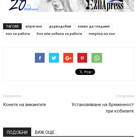
ТАГОВЕ
впрягане
дърводобив
какво да гледаме
кон за работа
Кон или кобила за работа
покупка на кон
Предишна
Следваща
Конете на викингите
Установяване на бременност
при кобилите
ПОДОБНИ
ВИЖ ОЩЕ...