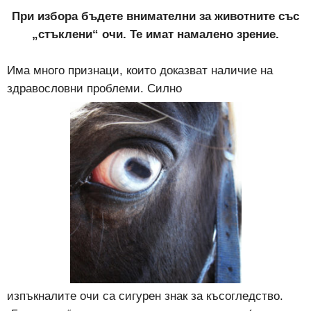
При избора бъдете внимателни за животните със
„стъклени“ очи. Те имат намалено зрение.
Има много признаци, които доказват наличие на
здравословни проблеми. Силно
изпъкналите очи са сигурен знак за късогледство.